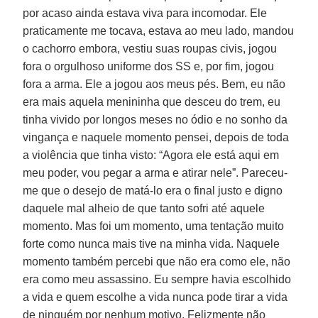
por acaso ainda estava viva para incomodar. Ele
praticamente me tocava, estava ao meu lado, mandou
o cachorro embora, vestiu suas roupas civis, jogou
fora o orgulhoso uniforme dos SS e, por fim, jogou
fora a arma. Ele a jogou aos meus pés. Bem, eu não
era mais aquela menininha que desceu do trem, eu
tinha vivido por longos meses no ódio e no sonho da
vingança e naquele momento pensei, depois de toda
a violência que tinha visto: “Agora ele está aqui em
meu poder, vou pegar a arma e atirar nele”. Pareceu-
me que o desejo de matá-lo era o final justo e digno
daquele mal alheio de que tanto sofri até aquele
momento. Mas foi um momento, uma tentação muito
forte como nunca mais tive na minha vida. Naquele
momento também percebi que não era como ele, não
era como meu assassino. Eu sempre havia escolhido
a vida e quem escolhe a vida nunca pode tirar a vida
de ninguém por nenhum motivo. Felizmente não