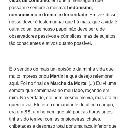
vidas de consumo
, em que a mensagem que
passam é sempre a mesma:
hedonismo
,
consumismo extremo
,
exterioridade
. Em vez disso,
nosso dever é testemunhar que há mais, que a vida é
outra coisa, que nosso papel não deve ser o de
observadores passivos e cúmplices, mas de sujeitos
tão conscientes e ativos quanto possível.
É o sentido de mais um episódio da minha vida que
muito impressionou
Martini
e que desejo relembrar
aqui. Foi no final da
Marcha da Morte
. (...) Eu vi uma
sombra que caminhava ao meu lado, roçando em
mim. Na verdade, ele nem mesmo me via, mas era eu
quem o via. Ele era o comandante do último campo,
era um
SS
, um homem que até poucas horas antes
tinha sido terrível com as prisioneiras: chutes,
chibatadas e desprezo total por uma raça inferior que