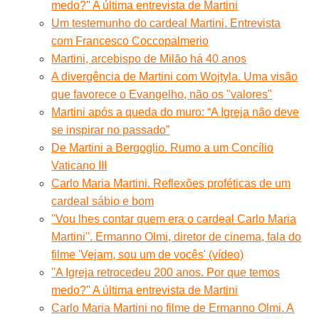
medo?'' A última entrevista de Martini
Um testemunho do cardeal Martini. Entrevista
com Francesco Coccopalmerio
Martini, arcebispo de Milão há 40 anos
A divergência de Martini com Wojtyla. Uma visão
que favorece o Evangelho, não os "valores"
Martini após a queda do muro: “A Igreja não deve
se inspirar no passado”
De Martini a Bergoglio. Rumo a um Concílio
Vaticano III
Carlo Maria Martini. Reflexões proféticas de um
cardeal sábio e bom
''Vou lhes contar quem era o cardeal Carlo Maria
Martini''. Ermanno Olmi, diretor de cinema, fala do
filme 'Vejam, sou um de vocês' (vídeo)
''A Igreja retrocedeu 200 anos. Por que temos
medo?'' A última entrevista de Martini
Carlo Maria Martini no filme de Ermanno Olmi. A