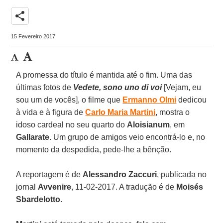
share
15 Fevereiro 2017
A promessa do título é mantida até o fim. Uma das
últimas fotos de
Vedete, sono uno di voi
[Vejam, eu
sou um de vocês], o filme que
Ermanno Olmi
dedicou
à vida e à figura de
Carlo Maria Martini
, mostra o
idoso cardeal no seu quarto do
Aloisianum
, em
Gallarate
. Um grupo de amigos veio encontrá-lo e, no
momento da despedida, pede-lhe a bênção.
A reportagem é de
Alessandro Zaccuri
, publicada no
jornal
Avvenire
, 11-02-2017. A tradução é de
Moisés
Sbardelotto.