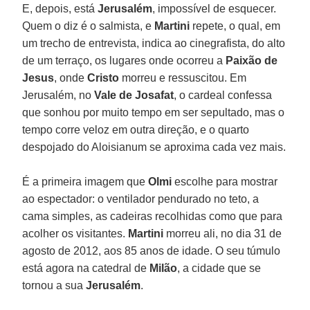
E, depois, está
Jerusalém
, impossível de esquecer.
Quem o diz é o salmista, e
Martini
repete, o qual, em
um trecho de entrevista, indica ao cinegrafista, do alto
de um terraço, os lugares onde ocorreu a
Paixão de
Jesus
, onde
Cristo
morreu e ressuscitou. Em
Jerusalém, no
Vale de Josafat
, o cardeal confessa
que sonhou por muito tempo em ser sepultado, mas o
tempo corre veloz em outra direção, e o quarto
despojado do Aloisianum se aproxima cada vez mais.
É a primeira imagem que
Olmi
escolhe para mostrar
ao espectador: o ventilador pendurado no teto, a
cama simples, as cadeiras recolhidas como que para
acolher os visitantes.
Martini
morreu ali, no dia 31 de
agosto de 2012, aos 85 anos de idade. O seu túmulo
está agora na catedral de
Milão
, a cidade que se
tornou a sua
Jerusalém
.