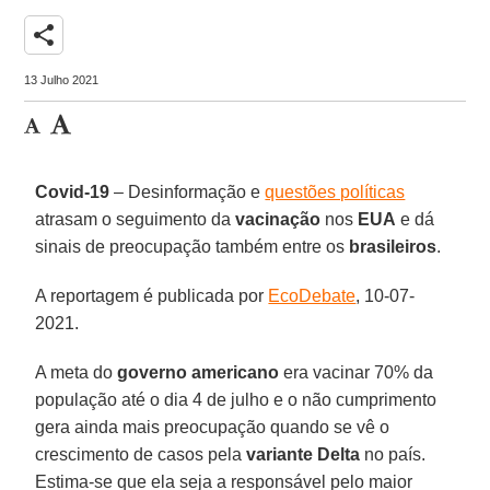
share
13 Julho 2021
Covid-19
– Desinformação e
questões políticas
atrasam o seguimento da
vacinação
nos
EUA
e dá
sinais de preocupação também entre os
brasileiros
.
A reportagem é publicada por
EcoDebate
, 10-07-
2021.
A meta do
governo americano
era vacinar 70% da
população até o dia 4 de julho e o não cumprimento
gera ainda mais preocupação quando se vê o
crescimento de casos pela
variante Delta
no país.
Estima-se que ela seja a responsável pelo maior