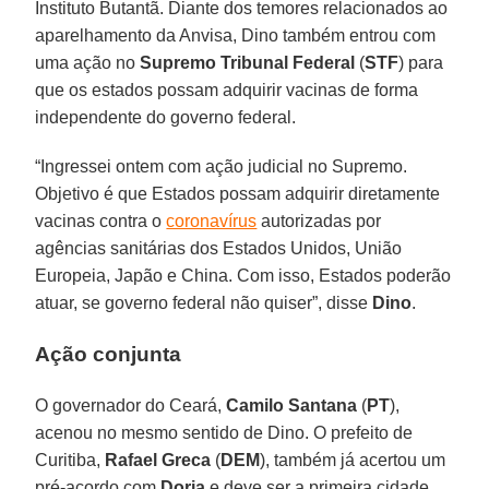
Instituto Butantã. Diante dos temores relacionados ao
aparelhamento da Anvisa, Dino também entrou com
uma ação no
Supremo Tribunal Federal
(
STF
) para
que os estados possam adquirir vacinas de forma
independente do governo federal.
“Ingressei ontem com ação judicial no Supremo.
Objetivo é que Estados possam adquirir diretamente
vacinas contra o
coronavírus
autorizadas por
agências sanitárias dos Estados Unidos, União
Europeia, Japão e China. Com isso, Estados poderão
atuar, se governo federal não quiser”, disse
Dino
.
Ação conjunta
O governador do Ceará,
Camilo
Santana
(
PT
),
acenou no mesmo sentido de Dino. O prefeito de
Curitiba,
Rafael
Greca
(
DEM
), também já acertou um
pré-acordo com
Doria
e deve ser a primeira cidade