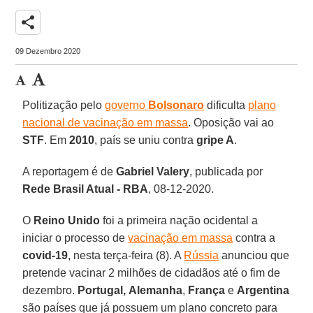
share
09 Dezembro 2020
Politização pelo
governo
Bolsonaro
dificulta
plano
nacional de vacinação em massa
. Oposição vai ao
STF
. Em
2010
, país se uniu contra
gripe A
.
A reportagem é de
Gabriel Valery
, publicada por
Rede Brasil Atual - RBA
, 08-12-2020.
O
Reino Unido
foi a primeira nação ocidental a
iniciar o processo de
vacinação em massa
contra a
covid-19
, nesta terça-feira (8). A
Rússia
anunciou que
pretende vacinar 2 milhões de cidadãos até o fim de
dezembro.
Portugal,
Alemanha
,
França
e
Argentina
são países que já possuem um plano concreto para