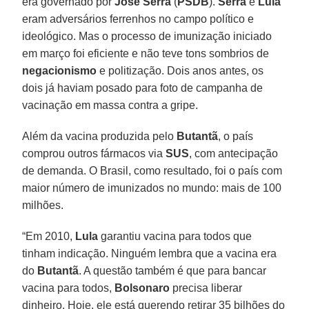
era governado por
José Serra
(
PSDB
).
Serra
e
Lula
eram adversários ferrenhos no campo político e
ideológico. Mas o processo de imunização iniciado
em março foi eficiente e não teve tons sombrios de
negacionismo
e politização. Dois anos antes, os
dois já haviam posado para foto de campanha de
vacinação em massa contra a gripe.
Além da vacina produzida pelo
Butantã
, o país
comprou outros fármacos via
SUS
, com antecipação
de demanda. O Brasil, como resultado, foi o país com
maior número de imunizados no mundo: mais de 100
milhões.
“Em 2010,
Lula
garantiu vacina para todos que
tinham indicação. Ninguém lembra que a vacina era
do
Butantã
. A questão também é que para bancar
vacina para todos,
Bolsonaro
precisa liberar
dinheiro. Hoje, ele está querendo retirar 35 bilhões do