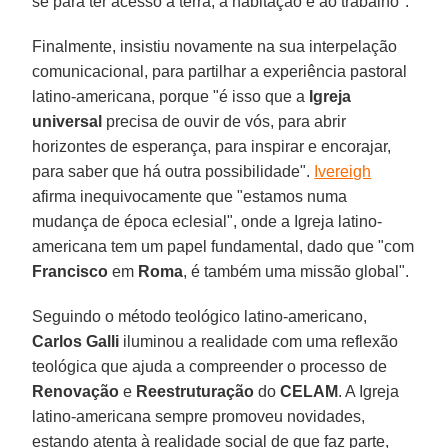
se para ter acesso à terra, à habitação e ao trabalho".
Finalmente, insistiu novamente na sua interpelação
comunicacional, para partilhar a experiência pastoral
latino-americana, porque "é isso que a
Igreja
universal
precisa de ouvir de vós, para abrir
horizontes de esperança, para inspirar e encorajar,
para saber que há outra possibilidade".
Ivereigh
afirma inequivocamente que "estamos numa
mudança de época eclesial", onde a Igreja latino-
americana tem um papel fundamental, dado que "com
Francisco
em
Roma
, é também uma missão global".
Seguindo o método teológico latino-americano,
Carlos Galli
iluminou a realidade com uma reflexão
teológica que ajuda a compreender o processo de
Renovação
e
Reestruturação
do
CELAM
. A Igreja
latino-americana sempre promoveu novidades,
estando atenta à realidade social de que faz parte,