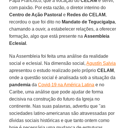
Papa Francisco, que a vocação do
CELAM
é servir,
com paixão. Por esta razão, o diretor interino do
Centro de Ação Pastoral
e
Redes do CELAM
,
recordou o que foi dito no
Mandato de Tegucigalpa
,
chamando a ouvir, a estabelecer relações, a oferecer
formação, algo que está presente na
Assembleia
Eclesial
.
Na Assembleia foi feita uma análise da realidade
social e eclesial. Na dimensão social,
Agustín Salvia
apresentou o estudo realizado pelo próprio
CELAM
,
onde a questão social é analisada sob a situação da
pandemia
da
Covid-19 na América Latina
e no
Caribe, uma análise que pode ajudar de forma
decisiva na construção do futuro da Igreja no
continente. Nas suas palavras, advertiu que "as
sociedades latino-americanas são atravessadas por
dívidas sociais históricas e que tanto ontem como
hoje é necessária uma mudança de estruturas,