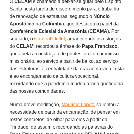
O
CELAM
é chamado a deixar-se guiar pelo Espírito
Santo nesta tarefa de discernimento para o trabalho
de renovação de estruturas, segundo o
Núncio
Apostólico
na
Colômbia
, que destacou o papel da
Conferência Eclesial da Amazónia
(
CEAMA
). Por
seu lado, o
Cardeal Oullet
, agradecendo os esforços
do
CELAM
, recordou a ênfase do
Papa Francisco
,
que apela à construção de pontes, ao compromisso
missionário, ao serviço a partir de baixo, ao serviço
das estruturas, à centralidade da oração na vida cristã
e ao encorajamento da cultura vocacional,
recordando que a pandemia mudou a vida quotidiana
das nossas comunidades.
Numa breve meditação,
Mauricio Lopez
, salientou a
necessidade de partir da encarnação, de pensar em
rostos concretos, de olhar para eles a partir da
Trindade, de assumir, recordando as palavras do