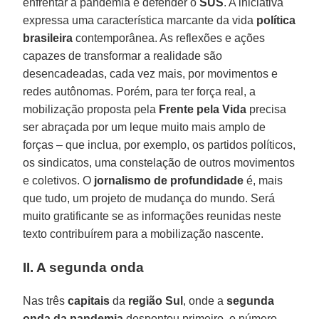
enfrentar a pandemia e defender o
SUS
. A iniciativa
expressa uma característica marcante da vida
política
brasileira
contemporânea. As reflexões e ações
capazes de transformar a realidade são
desencadeadas, cada vez mais, por movimentos e
redes autônomas. Porém, para ter força real, a
mobilização proposta pela
Frente pela Vida
precisa
ser abraçada por um leque muito mais amplo de
forças – que inclua, por exemplo, os partidos políticos,
os sindicatos, uma constelação de outros movimentos
e coletivos. O
jornalismo de profundidade
é, mais
que tudo, um projeto de mudança do mundo. Será
muito gratificante se as informações reunidas neste
texto contribuírem para a mobilização nascente.
II. A segunda onda
Nas três
capitais
da
região Sul
, onde a
segunda
onda da pandemia
despontou primeiro, o número