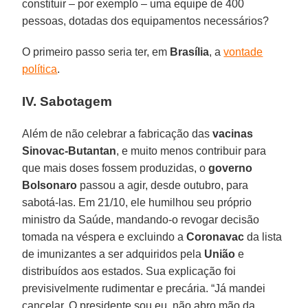
constituir – por exemplo – uma equipe de 400
pessoas, dotadas dos equipamentos necessários?
O primeiro passo seria ter, em
Brasília
, a
vontade
política
.
IV. Sabotagem
Além de não celebrar a fabricação das
vacinas
Sinovac-Butantan
, e muito menos contribuir para
que mais doses fossem produzidas, o
governo
Bolsonaro
passou a agir, desde outubro, para
sabotá-las. Em 21/10, ele humilhou seu próprio
ministro da Saúde, mandando-o revogar decisão
tomada na véspera e excluindo a
Coronavac
da lista
de imunizantes a ser adquiridos pela
União
e
distribuídos aos estados. Sua explicação foi
previsivelmente rudimentar e precária. “Já mandei
cancelar. O presidente sou eu, não abro mão da