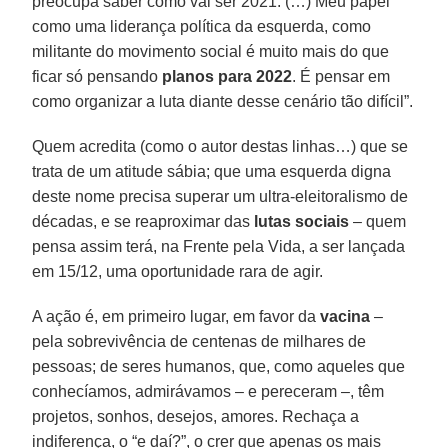
preocupa saber como vai ser 2021. (…) Meu papel
como uma liderança política da esquerda, como
militante do movimento social é muito mais do que
ficar só pensando
planos para 2022
. É pensar em
como organizar a luta diante desse cenário tão difícil”.
Quem acredita (como o autor destas linhas…) que se
trata de um atitude sábia; que uma esquerda digna
deste nome precisa superar um ultra-eleitoralismo de
décadas, e se reaproximar das
lutas sociais
– quem
pensa assim terá, na Frente pela Vida, a ser lançada
em 15/12, uma oportunidade rara de agir.
A ação é, em primeiro lugar, em favor da
vacina
–
pela sobrevivência de centenas de milhares de
pessoas; de seres humanos, que, como aqueles que
conhecíamos, admirávamos – e pereceram –, têm
projetos, sonhos, desejos, amores. Rechaça a
indiferença, o “e daí?”, o crer que apenas os mais