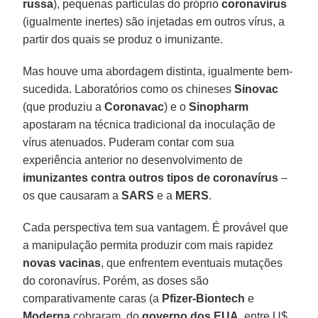
russa
), pequenas partículas do próprio
coronavírus
(igualmente inertes) são injetadas em outros vírus, a
partir dos quais se produz o imunizante.
Mas houve uma abordagem distinta, igualmente bem-
sucedida. Laboratórios como os chineses
Sinovac
(que produziu a
Coronavac
) e o
Sinopharm
apostaram na técnica tradicional da inoculação de
vírus atenuados. Puderam contar com sua
experiência anterior no desenvolvimento de
imunizantes contra outros tipos de coronavírus
–
os que causaram a
SARS
e a
MERS
.
Cada perspectiva tem sua vantagem. É provável que
a manipulação permita produzir com mais rapidez
novas vacinas
, que enfrentem eventuais mutações
do coronavírus. Porém, as doses são
comparativamente caras (a
Pfizer-Biontech
e
Moderna
cobraram, do
governo dos EUA
, entre U$