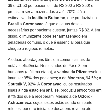
39 e U$ 50 por paciente – de R$ 200 a R$ 250) e
precisam ser armazenadas a até -70ºC. Já a
estimativa do
Instituto Butantan
, que produzirá no
Brasil
a
Coronavac
, é que as duas doses
necessárias por paciente custem, juntas R$ 32. Além
disso, o imunizante pode ser armazenado em
geladeiras comuns, o que é essencial para que
chegue a regiões remotas.
As duas abordagens têm, em comum, sinais de
notável eficiência. Nos estudos de Fase 3 em
humanos (a última etapa), a
vacina da Pfizer
revelou
imunizar 95% dos pacientes; a da
Moderna
, 94,5%; a
Sputnik V,
92%. A
Coronavac
, cujos resultados
finais ainda estão em análise, produziu anticorpos em
97% dos que a receberam. Mesmo a de
Oxford-
Astrazeneca
, cujos testes estão sendo em parte
refeitos, por erro inicial de dosagem, revelou até