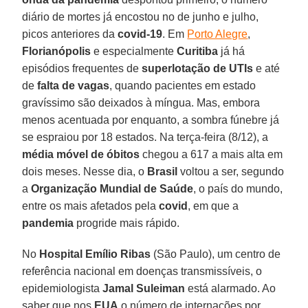
diário de mortes já encostou no de junho e julho,
picos anteriores da
covid-19
. Em
Porto Alegre
,
Florianópolis
e especialmente
Curitiba
já há
episódios frequentes de
superlotação de UTIs
e até
de
falta de vagas
, quando pacientes em estado
gravíssimo são deixados à míngua. Mas, embora
menos acentuada por enquanto, a sombra fúnebre já
se espraiou por 18 estados. Na terça-feira (8/12), a
média móvel de óbitos
chegou a 617 a mais alta em
dois meses. Nesse dia, o
Brasil
voltou a ser, segundo
a
Organização Mundial de Saúde
, o país do mundo,
entre os mais afetados pela
covid
, em que a
pandemia
progride mais rápido.
No
Hospital Emílio Ribas
(São Paulo), um centro de
referência nacional em doenças transmissíveis, o
epidemiologista
Jamal Suleiman
está alarmado. Ao
saber que nos
EUA
o número de internações por