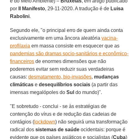
e do Meio Ambiente) –
Bruxelas
, em artigo publicado
por
Il Manifesto
, 29-11-2020. A tradução é de
Luisa
Rabolini
.
Segundo ele, "o principal erro de quem ainda conta
exclusivamente em uma âncora aleatória
vacina-
profilaxia
em massa consiste em esquecer que as
pandemias são dramas socio-sanitários e econômico-
financeiros
de enormes dimensões que não
poderemos evitar sem reduzir suas verdadeiras
causas:
desmatamento, bio-invasões
,
mudanças
climáticas
e
desequilíbrios sociais
(a partir das
imensas megalópoles do
Sul
do mundo)".
"E sobretudo - conclui - se às estratégias de
contenção do vírus e de redução das cadeias de
contágios (
lockdown
) não seguirá uma transformação
radical dos
sistemas de saúde
ocidentais: porque é
evidente que os países asiáticos e socialistas (
Cuba
)