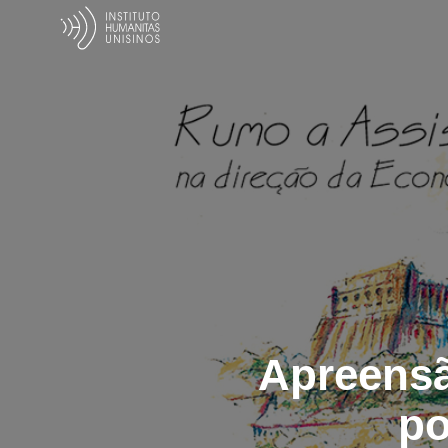
Apreensã
po