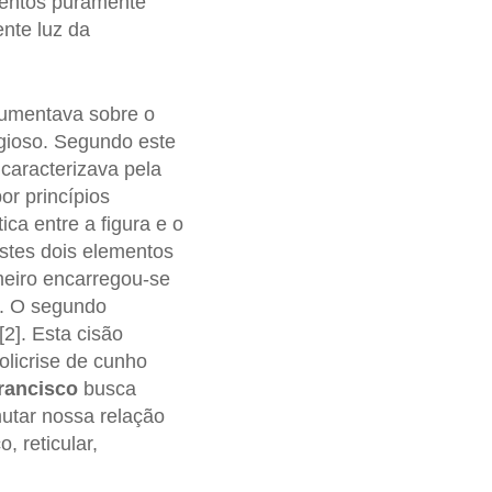
mentos puramente
ente luz da
umentava sobre o
igioso. Segundo este
e caracterizava pela
or princípios
ca entre a figura e o
stes dois elementos
meiro encarregou-se
l. O segundo
2]. Esta cisão
olicrise de cunho
rancisco
busca
utar nossa relação
 reticular,