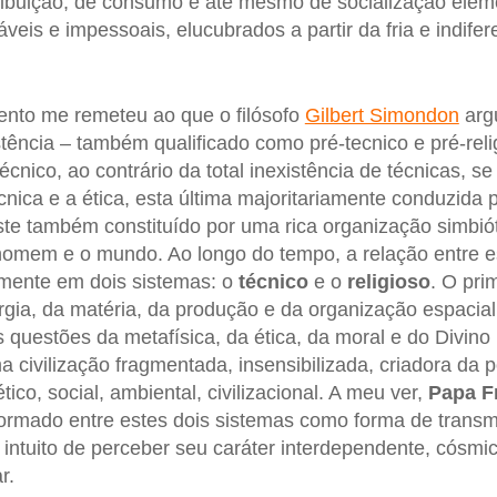
tribuição, de consumo e até mesmo de socialização ele
áveis e impessoais, elucubrados a partir da fria e indifer
ento me remeteu ao que o filósofo
Gilbert Simondon
arg
ência – também qualificado como pré-tecnico e pré-rel
técnico, ao contrário da total inexistência de técnicas, s
écnica e a ética, esta última majoritariamente conduzida p
ste também constituído por uma rica organização simbióti
homem e o mundo. Ao longo do tempo, a relação entre e
almente em dois sistemas: o
técnico
e o
religioso
. O pri
gia, da matéria, da produção e da organização espacia
questões da metafísica, da ética, da moral e do Divino [
 civilização fragmentada, insensibilizada, criadora da p
tico, social, ambiental, civilizacional. A meu ver,
Papa F
ormado entre estes dois sistemas como forma de transm
ntuito de perceber seu caráter interdependente, cósmico,
r.