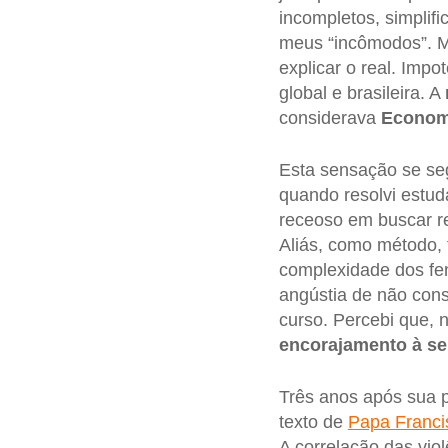
incompletos, simplif
meus “incômodos”. M
explicar o real. Imp
global e brasileira. A
considerava
Econom
Esta sensação se seg
quando resolvi estud
receoso em buscar re
Aliás, como método, 
complexidade dos fen
angústia de não con
curso. Percebi que, 
encorajamento à se
Três anos após sua p
texto de
Papa Franci
A correlação das vio