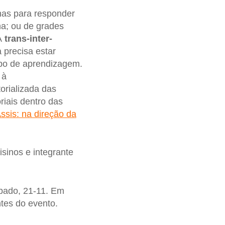
nas para responder
na; ou de grades
 A
trans-inter-
 precisa estar
opo de aprendizagem.
 à
orializada das
riais dentro das
sis: na direção da
inos e integrante
sábado, 21-11. Em
ntes do evento.