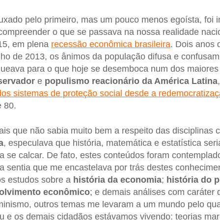
xado pelo primeiro, mas um pouco menos egoísta, foi i
ompreender o que se passava na nossa realidade nacion
015, em plena
recessão econômica brasileira
. Dois anos 
nho de 2013, os ânimos da população difusa e confusam
rqueava para o que hoje se desemboca num dos maiores 
servador
e
populismo reacionário da América Latina
os sistemas de proteção social desde a redemocratiza
e 80.
is que não sabia muito bem a respeito das disciplinas c
a
, especulava que história, matemática e estatística ser
ria se calcar. De fato, estes conteúdos foram contempla
a sentia que me encastelava por trás destes conhecime
os estudos sobre a
história da economia
;
história do
olvimento econômico
; e demais análises com caráter 
rminismo, outros temas me levaram a um mundo pelo qu
u e os demais cidadãos estávamos vivendo: teorias marg