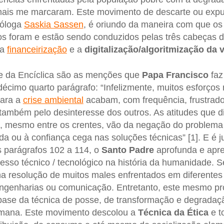
ais me marcaram. Este movimento de descarte ou expul
ióloga
Saskia Sassen
, é oriundo da maneira com que os
os foram e estão sendo conduzidos pelas três cabeças 
 a
financeirização
e a
digitalização/algoritmização da 
e da Encíclica são as menções que
Papa Francisco
faz
écimo quarto parágrafo: “Infelizmente, muitos esforços
para a
crise ambiental
acabam, com frequência, frustrado
ambém pelo desinteresse dos outros. As atitudes que di
 mesmo entre os crentes, vão da negação do problema à
 ou à confiança cega nas soluções técnicas” [1]. E é 
s parágrafos 102 a 114, o
Santo Padre
aprofunda e apre
esso técnico / tecnológico na história da humanidade. S
na resolução de muitos males enfrentados em diferentes
ngenharias ou comunicação. Entretanto, este mesmo pr
base da técnica de posse, de transformação e degradaç
mana. Este movimento descolou a
Técnica da Ética
e t