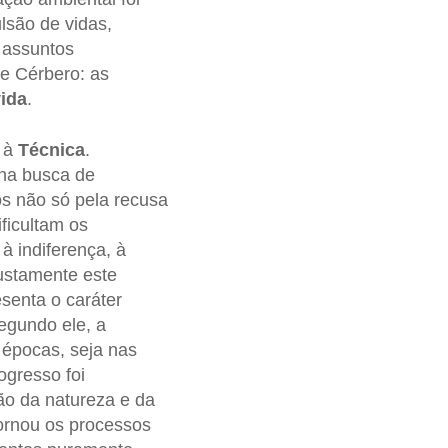
são de vidas,
 assuntos
de Cérbero: as
vida
.
 à
Técnica
.
 na busca de
s não só pela recusa
ficultam os
 indiferença, à
justamente este
senta o caráter
egundo ele, a
 épocas, seja nas
ogresso foi
ão da natureza e da
ornou os processos