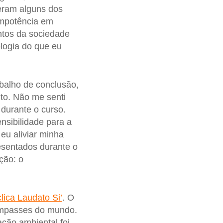
 eram alguns dos
impotência em
ntos da sociedade
logia do que eu
abalho de conclusão,
nto. Não me senti
 durante o curso.
nsibilidade para a
eu aliviar minha
sentados durante o
ção: o
lica Laudato Si’
. O
impasses do mundo.
ção ambiental foi