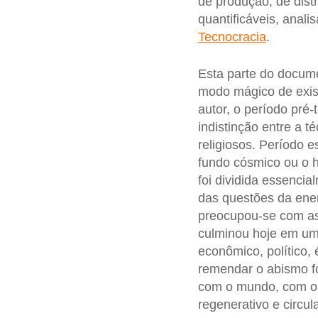
de produção, de dis
quantificáveis, analis
Tecnocracia
.
Esta parte do docum
modo mágico de exist
autor, o período pré-
indistinção entre a t
religiosos. Período e
fundo cósmico ou o 
foi dividida essenci
das questões da ener
preocupou-se com as 
culminou hoje em uma
econômico, político, é
remendar o abismo f
com o mundo, com o i
regenerativo e circula