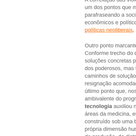
um dos pontos que m
parafraseando a soc
econômicos e polític
políticas neoliberais
,
Outro ponto marcant
Conforme trecho do d
soluções concretas 
dos poderosos, mas t
caminhos de solução,
resignação acomodada
último ponto que, no
ambivalente do progr
tecnologia
auxiliou 
áreas da medicina, e
construído sob uma 
própria dimensão hu