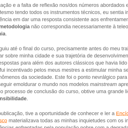
icação e a falta de reflexão nos/dos números abordados
esmo tendo todos os instrumentos técnicos, eu sentia 
otência em dar uma resposta consistente aos enfrentame
metodologia
não correspondia necessariamente à teleo
ia
.
uiu até o final do curso, precisamente antes do meu tr
ar sobre minha cidade e sua trajetória de desenvolvime
spostas para além dos autores clássicos que havia lido
fui incentivado pelos meus mestres a estimular minha se
ômenos da sociedade. Este foi o ponto nevrálgico para 
seguir emoldurar o mundo nos modelos
mainstream
apre
no processo de conclusão do curso, obtive uma grande li
nsibilidade
.
ublicação, tive a oportunidade de conhecer e ler a
Encíc
sco
materializava todas as minhas inquietudes com os 
lências enfrentadas pela população pobre com a degrada