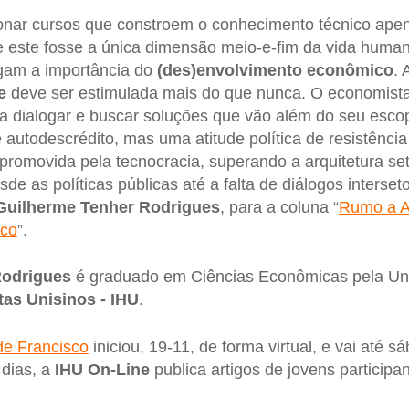
ionar cursos que constroem o conhecimento técnico ape
e este fosse a única dimensão meio-e-fim da vida huma
egam a importância do
(des)envolvimento econômico
.
e
deve ser estimulada mais do que nunca. O economista
ra dialogar e buscar soluções que vão além do seu esc
 autodescrédito, mas uma atitude política de resistência
promovida pela tecnocracia, superando a arquitetura set
de as políticas públicas até a falta de diálogos interseto
Guilherme Tenher Rodrigues
, para a coluna “
Rumo a As
sco
”.
Rodrigues
é graduado em Ciências Econômicas pela Unis
tas Unisinos - IHU
.
e Francisco
iniciou, 19-11, de forma virtual, e vai até 
dias, a
IHU On-Line
publica artigos de jovens participa