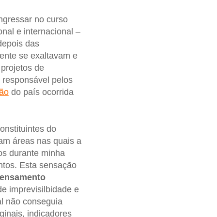
ngressar no curso
al e internacional –
depois das
ente se exaltavam e
projetos de
, responsável pelos
ção
do país ocorrida
onstituintes do
iam áreas nas quais a
dos durante minha
ntos. Esta sensação
 pensamento
de imprevisilbidade e
al não conseguia
inais, indicadores