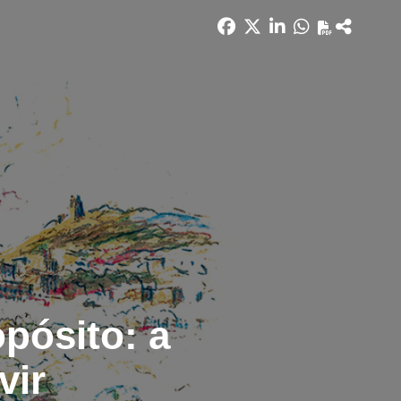
pósito: a
vir