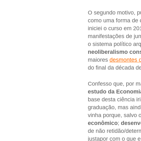
O segundo motivo, pu
como uma forma de c
iniciei o curso em 2
manifestações de ju
o sistema político a
neoliberalismo con
maiores
desmontes d
do final da década d
Confesso que, por ma
estudo da Economi
base desta ciência i
graduação, mas aind
vinha porque, salvo 
econômico
;
desenv
de não retidão/dete
justapor com o que e