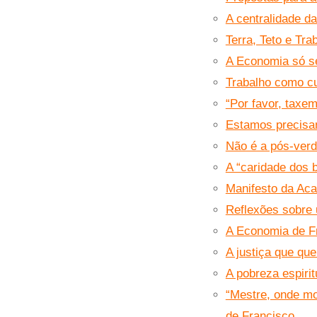
A centralidade d
Terra, Teto e Tra
A Economia só ser
Trabalho como cu
“Por favor, taxem
Estamos precisa
Não é a pós-verd
A “caridade dos 
Manifesto da Aca
Reflexões sobre 
A Economia de Fr
A justiça que qu
A pobreza espir
“Mestre, onde mo
de Francisco