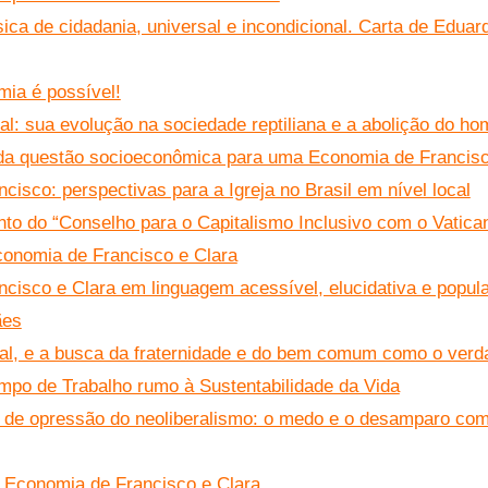
ica de cidadania, universal e incondicional. Carta de Eduar
ia é possível!
l: sua evolução na sociedade reptiliana e a abolição do h
 da questão socioeconômica para uma Economia de Francisc
isco: perspectivas para a Igreja no Brasil em nível local
to do “Conselho para o Capitalismo Inclusivo com o Vatican
Economia de Francisco e Clara
cisco e Clara em linguagem acessível, elucidativa e popula
ães
l, e a busca da fraternidade e do bem comum como o verd
po de Trabalho rumo à Sustentabilidade da Vida
 de opressão do neoliberalismo: o medo e o desamparo com
 Economia de Francisco e Clara