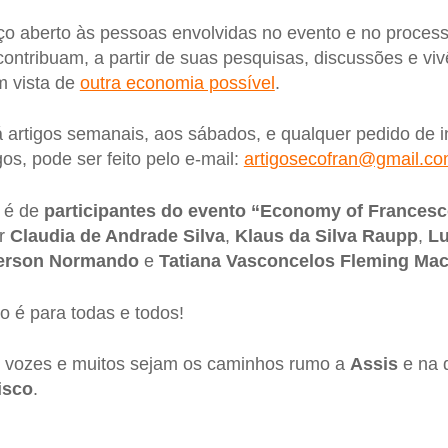
ço aberto às pessoas envolvidas no evento e no proces
contribuam, a partir de suas pesquisas, discussões e vi
m vista de
outra economia possível
.
á artigos semanais, aos sábados, e qualquer pedido de
os, pode ser feito pelo e-mail:
artigosecofran@gmail.c
a é de
participantes do evento “Economy of Frances
or
Claudia de Andrade Silva
,
Klaus da Silva Raupp
,
Lu
ferson Normando
e
Tatiana Vasconcelos Fleming Ma
o é para todas e todos!
 vozes e muitos sejam os caminhos rumo a
Assis
e na 
isco
.