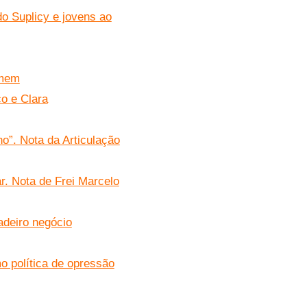
do Suplicy e jovens ao
omem
o e Clara
o”. Nota da Articulação
r. Nota de Frei Marcelo
adeiro negócio
o política de opressão