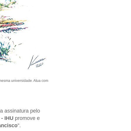
a mesma universidade. Atua com
da assinatura pelo
 - IHU
promove e
ancisco
”.