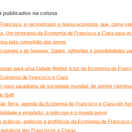
já publicados na coluna
Francisco, e reconstruam a nossa economia, que, como vee
a. Um programa da Economia de Francisco e Clara para os
mia pela comunhão dos povos
ecnologia e do humano: Dados, reflexões e possibilidades p
postas para uma Cidade Melhor à luz da Economia de Franc
 Economia de Francisco e Clara
 um novo paradigma de sociedade mundial: de senhor (dominus
do Boff
ãe Terra: agenda da Economia de Francisco e Clara por Agr
ilidade e propósito: a policrise e o mundo porvir
s práticos, poéticos e proféticos da Economia de Francisco 
apitalista dos Franciscos e Claras