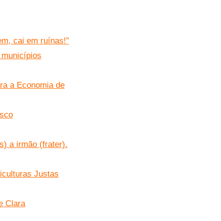
m, cai em ruínas!”
 municípios
ara a Economia de
isco
) a irmão (frater).
iculturas Justas
e Clara