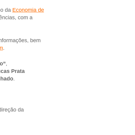
so da
Economia de
vências, com a
 informações, bem
om
.
co”
,
cas Prata
chado
.
direção da