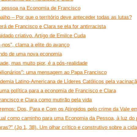
a pessoa na Economia de Francisco
balho – Por que o território deve anteceder todas as lutas?
á de Francisco e Clara se ela for antirracista
idado criativo. Artigo de Emilce Cuda
-nos”, clama a elite do avanço
ndo de uma nova economia
ade, mas muito pior, é a pós-realidade
bilionários”: uma mensagem ao Papa Francisco
demia Latino-Americana de Líderes Católicos pela vacinação
uma política para a economia de Francisco e Clara
ancisco e Clara como mutirão pela vida
eremos: Dos, Para e Com os Atingidos pelo crime da Vale 
itual como caminho para uma Economia da Pessoa, à luz do
ras?” (Jo 1, 38). Um olhar crítico e construtivo sobre a ci