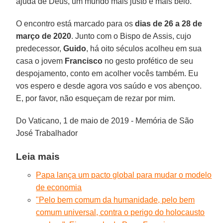
ajuda de Deus, um mundo mais justo e mais belo.
O encontro está marcado para os
dias de 26 a 28 de
março de 2020
. Junto com o Bispo de Assis, cujo
predecessor,
Guido
, há oito séculos acolheu em sua
casa o jovem
Francisco
no gesto profético de seu
despojamento, conto em acolher vocês também. Eu
vos espero e desde agora vos saúdo e vos abençoo.
E, por favor, não esqueçam de rezar por mim.
Do Vaticano, 1 de maio de 2019 - Memória de São
José Trabalhador
Leia mais
Papa lança um pacto global para mudar o modelo
de economia
"Pelo bem comum da humanidade, pelo bem
comum universal, contra o perigo do holocausto