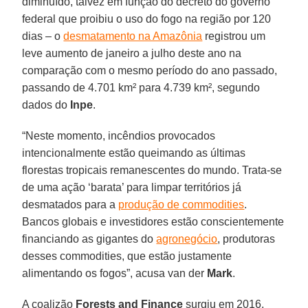
diminuído, talvez em função do decreto do governo
federal que proibiu o uso do fogo na região por 120
dias – o
desmatamento na Amazônia
registrou um
leve aumento de janeiro a julho deste ano na
comparação com o mesmo período do ano passado,
passando de 4.701 km² para 4.739 km², segundo
dados do
Inpe
.
“Neste momento, incêndios provocados
intencionalmente estão queimando as últimas
florestas tropicais remanescentes do mundo. Trata-se
de uma ação ‘barata’ para limpar territórios já
desmatados para a
produção de commodities
.
Bancos globais e investidores estão conscientemente
financiando as gigantes do
agronegócio
, produtoras
desses commodities, que estão justamente
alimentando os fogos”, acusa van der
Mark
.
A coalizão
Forests and Finance
surgiu em 2016,