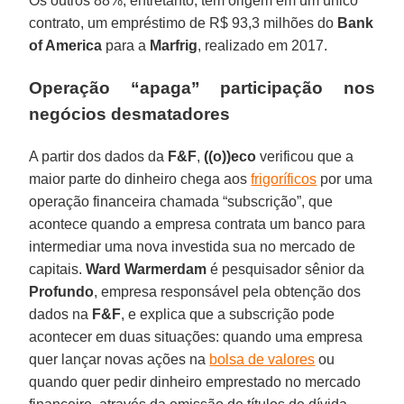
Os outros 88%, entretanto, tem origem em um único
contrato, um empréstimo de R$ 93,3 milhões do
Bank
of America
para a
Marfrig
, realizado em 2017.
Operação “apaga” participação nos
negócios desmatadores
A partir dos dados da
F&F
,
((o))eco
verificou que a
maior parte do dinheiro chega aos
frigoríficos
por uma
operação financeira chamada “subscrição”, que
acontece quando a empresa contrata um banco para
intermediar uma nova investida sua no mercado de
capitais.
Ward
Warmerdam
é pesquisador sênior da
Profundo
, empresa responsável pela obtenção dos
dados na
F&F
, e explica que a subscrição pode
acontecer em duas situações: quando uma empresa
quer lançar novas ações na
bolsa de valores
ou
quando quer pedir dinheiro emprestado no mercado