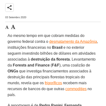
share
03 Setembro 2020
Ao mesmo tempo em que cobram medidas do
governo federal contra o
desmatamento da Amazônia
,
instituições financeiras no
Brasil
e no exterior
seguem investindo bilhões de dólares em atividades
associadas à
destruição da floresta
. Levantamento
da
Forests and Finance
(
F&F
), uma coalizão de
ONGs
que investiga financiamentos associados à
destruição das principais florestas tropicais do
mundo, revela que os
frigoríficos
recebem mais
recursos de bancos do que outras
commodities
no
país.
A reportagem é de
Pedro
Papini
,
Fernanda