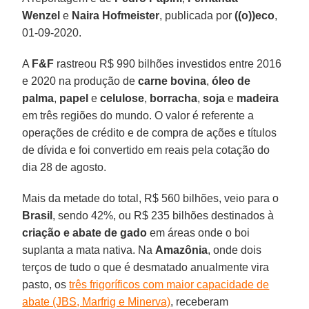
Wenzel
e
Naira
Hofmeister
, publicada por
((o))eco
,
01-09-2020.
A
F&F
rastreou R$ 990 bilhões investidos entre 2016
e 2020 na produção de
carne
bovina
,
óleo de
palma
,
papel
e
celulose
,
borracha
,
soja
e
madeira
em três regiões do mundo. O valor é referente a
operações de crédito e de compra de ações e títulos
de dívida e foi convertido em reais pela cotação do
dia 28 de agosto.
Mais da metade do total, R$ 560 bilhões, veio para o
Brasil
, sendo 42%, ou R$ 235 bilhões destinados à
criação e abate de gado
em áreas onde o boi
suplanta a mata nativa. Na
Amazônia
, onde dois
terços de tudo o que é desmatado anualmente vira
pasto, os
três frigoríficos com maior capacidade de
abate (JBS, Marfrig e Minerva)
, receberam