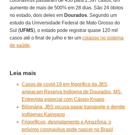
coronavírus passaram de 430 para 2.597 casos, um
aumento de mais de 500% em 28 dias. São 24 óbitos
no estado, dois deles em
Dourados
. Segundo um
estudo da Universidade Federal de Mato Grosso do
Sul (
UFMS
), o estado pode registrar quase 120 mil
casos até o final de julho e ter um
colapso no sistema
de saúde
.
Leia mais
Casos de covid-19 em frigorífico da JBS
ameaçam Reserva Indígena de Dourados, MS.
Entrevista especial com Cássio Knapp
Bilionária, JBS recusa pagar transporte e demite
indígenas Kaingang
Frigoríficos, desmatamento e Amazônia: o
próximo coronavírus pode nascer no Brasil