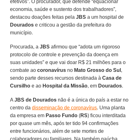
efetivos”. O procurador, que defende “equacionar
economia, saúde e sustento dos trabalhadores”,
destacou doações feitas pela
JBS
a um hospital de
Dourados
e criticou a gestão da prefeitura do
município.
Procurada, a
JBS
afirmou que “adota um rigoroso
protocolo de controle e prevenção da doença em
suas unidades” e que vai doar R$ 21 milhões para o
combate ao
coronavírus
no
Mato Grosso do Sul
,
sendo parte desses recursos destinada à
Casa de
Cursilho
e ao
Hospital da Missão
, em
Dourados
.
A
JBS de Dourados
não é a única do país a estar no
centro da
disseminação de coronavírus
. Uma planta
da empresa em
Passo
Fundo
(
RS
) ficou interditada
por quase um mês, após ter tido 94 confirmações
entre funcionários, além de sete mortes de
colaboradores ou familiares. Na também gaúcha