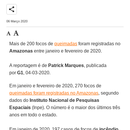
share
06 Março 2020
Mais de 200 focos de
queimadas
foram registradas no
Amazonas
entre janeiro e fevereiro de 2020.
A reportagem é de
Patrick Marques
, publicada
por
G1
, 04-03-2020.
Em janeiro e fevereiro de 2020, 270 focos de
queimadas foram registradas no Amazonas
, segundo
dados do
Instituto Nacional de Pesquisas
Espaciais
(Inpe). O número é o maior dos últimos três
anos em todo o estado.
Em janeiro de 2020, 197 casos de focos de
incêndio