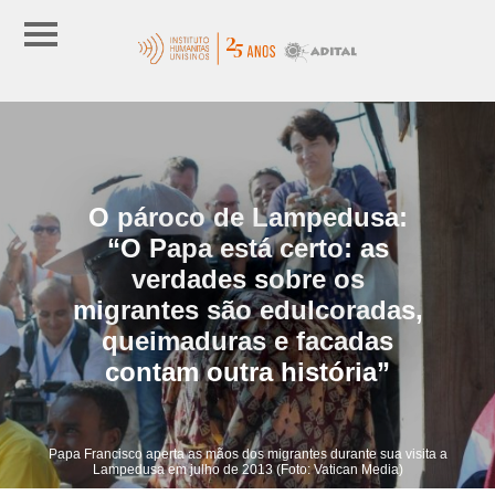
O pároco de Lampedusa:
“O Papa está certo: as
verdades sobre os
migrantes são edulcoradas,
queimaduras e facadas
contam outra história”
Papa Francisco aperta as mãos dos migrantes durante sua visita a
Lampedusa em julho de 2013 (Foto: Vatican Media)