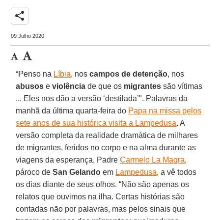
share
09 Julho 2020
“Penso na
Líbia
, nos
campos de detenção
, nos
abusos
e
violência
de que os
migrantes
são vítimas
... Eles nos dão a versão ‘destilada’". Palavras da
manhã da última quarta-feira do
Papa na missa pelos
sete anos de sua histórica visita a Lampedusa
. A
versão completa da realidade dramática de milhares
de migrantes, feridos no corpo e na alma durante as
viagens da esperança, Padre
Carmelo La Magra
,
pároco de
San Gelando
em
Lampedusa
, a vê todos
os dias diante de seus olhos. “Não são apenas os
relatos que ouvimos na ilha. Certas histórias são
contadas não por palavras, mas pelos sinais que