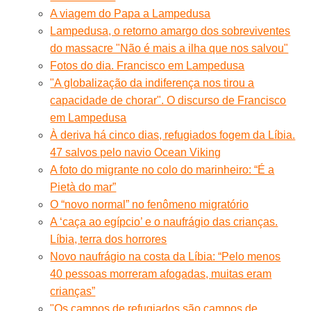
A viagem do Papa a Lampedusa
Lampedusa, o retorno amargo dos sobreviventes
do massacre "Não é mais a ilha que nos salvou"
Fotos do dia. Francisco em Lampedusa
"A globalização da indiferença nos tirou a
capacidade de chorar". O discurso de Francisco
em Lampedusa
À deriva há cinco dias, refugiados fogem da Líbia.
47 salvos pelo navio Ocean Viking
A foto do migrante no colo do marinheiro: “É a
Pietà do mar”
O “novo normal” no fenômeno migratório
A ‘caça ao egípcio’ e o naufrágio das crianças.
Líbia, terra dos horrores
Novo naufrágio na costa da Líbia: “Pelo menos
40 pessoas morreram afogadas, muitas eram
crianças”
"Os campos de refugiados são campos de