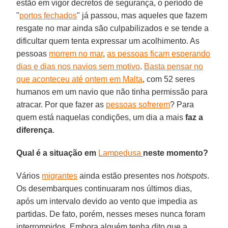
estão em vigor decretos de segurança, o período de
"
portos fechados
" já passou, mas aqueles que fazem
resgate no mar ainda são culpabilizados e se tende a
dificultar quem tenta expressar um acolhimento. As
pessoas
morrem no mar
,
as pessoas ficam esperando
dias e dias nos navios sem motivo
.
Basta pensar no
que aconteceu até ontem em Malta
, com 52 seres
humanos em um navio que não tinha permissão para
atracar. Por que fazer as
pessoas sofrerem
? Para
quem está naquelas condições, um dia a mais
faz a
diferença
.
Qual é a situação em
Lampedusa
neste momento?
Vários
migrantes
ainda estão presentes nos
hotspots
.
Os desembarques continuaram nos últimos dias,
após um intervalo devido ao vento que impedia as
partidas. De fato, porém, nesses meses nunca foram
interrompidos. Embora alguém tenha dito que a