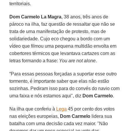
territoriais.
Dom Carmelo La Magra
, 38 anos, três anos de
pároco na ilha, faz questão de ressaltar que não se
trata de uma manifestação de protesto, mas de
solidariedade. Cujo eco chegou a bordo com um
vídeo que filmou uma pequena multidão envolta em
cobertores térmicos que levantava cartazes com as
letras formando a frase:
You are not alone
.
“Para essas pessoas forçadas a suportar esse outro
tormento, é importante saber que elas não estão
sozinhas. Pediram isso para do convés do navio com
uma faixa e nós estamos aqui", diz
Dom Carmelo
.
Na ilha que conferiu à
Lega
45 por cento dos votos
nas eleições europeias,
Dom Carmelo
lidera sua
batalha com uma decisão cada vez maior. "Não
devemos dar um peso especial ao voto das