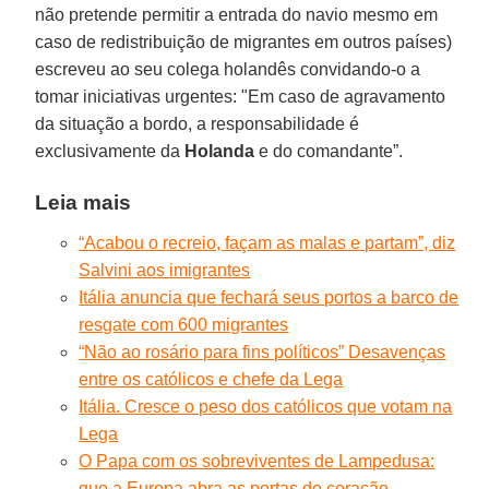
não pretende permitir a entrada do navio mesmo em
caso de redistribuição de migrantes em outros países)
escreveu ao seu colega holandês convidando-o a
tomar iniciativas urgentes: "Em caso de agravamento
da situação a bordo, a responsabilidade é
exclusivamente da
Holanda
e do comandante”.
Leia mais
“Acabou o recreio, façam as malas e partam”, diz
Salvini aos imigrantes
Itália anuncia que fechará seus portos a barco de
resgate com 600 migrantes
“Não ao rosário para fins políticos” Desavenças
entre os católicos e chefe da Lega
Itália. Cresce o peso dos católicos que votam na
Lega
O Papa com os sobreviventes de Lampedusa:
que a Europa abra as portas do coração