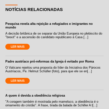
NOTÍCIAS RELACIONADAS
Pesquisa revela alta rejeição a refugiados e imigrantes no
mundo
A decisão britânica de se separar da União Europeia no plebiscito do
"brexit" e a ascensão do candidato republicano à Casa [...]
LER MAIS
Padre austríaco pró-reformas da Igreja é evitado por Roma
O Vaticano rejeitou uma proposta do líder da Iniciativa dos Párocos
Austríacos, Pe. Helmut Schüller (foto), para que ele se en[...]
LER MAIS
A quem é devida a obediência religiosa
"A coragem também é mostrada pelo mameluco, a obediência é o
ornamento do cristão". A frase, tirada da balada de Schiller A l[...]