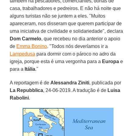
também há pescadores, comerciantes, donas de
casa, trabalhadores e pedreiros. E não há noite que
alguns turistas não se juntem a eles. "Muitos
apareceram, nos disseram que querem participar de
uma iniciativa de civilidade e solidariedade", declara
Dom Carmelo
, que recebeu no dia anterior o apoio
de
Emma Bonino
. "Todos nós deveríamos ir a
Lampedusa
para dormir com o pároco no adro da
igreja, porque esta é uma vergonha para a
Europa
e
para a
Itália
."
A reportagem é de
Alessandra Ziniti
, publicada por
La Repubblica
, 24-06-2019. A tradução é de
Luisa
Rabolini
.