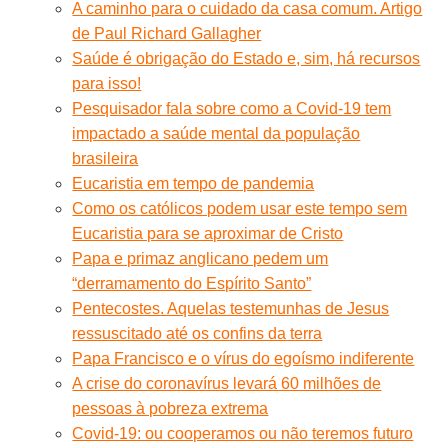
A caminho para o cuidado da casa comum. Artigo
de Paul Richard Gallagher
Saúde é obrigação do Estado e, sim, há recursos
para isso!
Pesquisador fala sobre como a Covid-19 tem
impactado a saúde mental da população
brasileira
Eucaristia em tempo de pandemia
Como os católicos podem usar este tempo sem
Eucaristia para se aproximar de Cristo
Papa e primaz anglicano pedem um
“derramamento do Espírito Santo”
Pentecostes. Aquelas testemunhas de Jesus
ressuscitado até os confins da terra
Papa Francisco e o vírus do egoísmo indiferente
A crise do coronavírus levará 60 milhões de
pessoas à pobreza extrema
Covid-19: ou cooperamos ou não teremos futuro