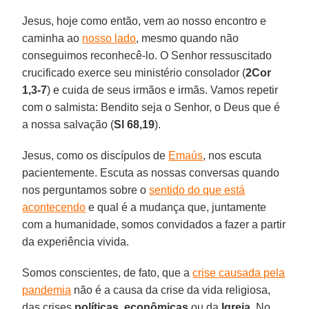
Jesus, hoje como então, vem ao nosso encontro e
caminha ao
nosso lado
, mesmo quando não
conseguimos reconhecê-lo. O Senhor ressuscitado
crucificado exerce seu ministério consolador (
2Cor
1,3-7
) e cuida de seus irmãos e irmãs. Vamos repetir
com o salmista: Bendito seja o Senhor, o Deus que é
a nossa salvação (
Sl 68,19
).
Jesus, como os discípulos de
Emaús
, nos escuta
pacientemente. Escuta as nossas conversas quando
nos perguntamos sobre o
sentido do que está
acontecendo
e qual é a mudança que, juntamente
com a humanidade, somos convidados a fazer a partir
da experiência vivida.
Somos conscientes, de fato, que a
crise causada pela
pandemia
não é a causa da crise da vida religiosa,
das crises
políticas
,
econômicas
ou da
Igreja
. No