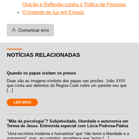
Oração e Reflexão contra o Tráfico de Pessoas
O instante de luz em Emaús
⚠️
Comunicar erro
NOTÍCIAS RELACIONADAS
Quando os papas visitam os presos
Duas são as imagens-símbolo dos papas nas prisões: João XXIII
que conta aos detentos do Regina Coeli sobre um parente seu que
[...]
LER MAIS
''Mãe da psicologia''? Subjetividade, liberdade e autonomia em
Teresa de Jesus. Entrevista especial com Lúcia Pedrosa-Pádua
“Uma escritora moderna e humanista” que “não teme a liberdade e a
autonomia”, mas, ao contrário, reconhece que “estas [...]