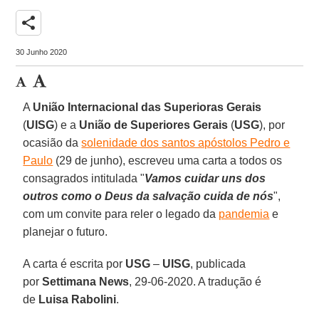
share
30 Junho 2020
A
União Internacional das Superioras Gerais
(
UISG
) e a
União de Superiores Gerais
(
USG
), por
ocasião da
solenidade dos santos apóstolos Pedro e
Paulo
(29 de junho), escreveu uma carta a todos os
consagrados intitulada "
Vamos cuidar uns dos
outros como o Deus da salvação cuida de nós
",
com um convite para reler o legado da
pandemia
e
planejar o futuro.
A carta é escrita por
USG
–
UISG
, publicada
por
Settimana News
, 29-06-2020. A tradução é
de
Luisa Rabolini
.