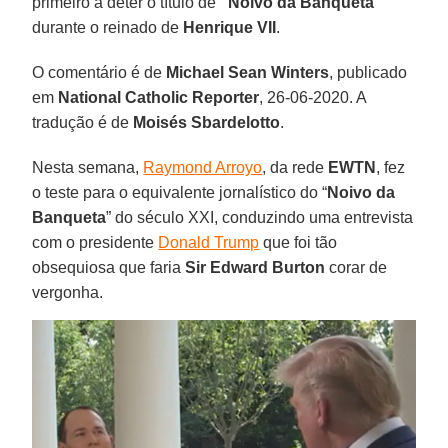
primeiro a deter o título de
“Noivo da Banqueta”
durante o reinado de
Henrique VII
.
O comentário é de
Michael Sean Winters
, publicado
em
National Catholic Reporter
, 26-06-2020. A
tradução é de
Moisés Sbardelotto
.
Nesta semana,
Raymond Arroyo
, da rede
EWTN
, fez
o teste para o equivalente jornalístico do “
Noivo da
Banqueta
” do século XXI, conduzindo uma entrevista
com o presidente
Donald Trump
que foi tão
obsequiosa que faria
Sir Edward Burton
corar de
vergonha.