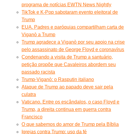
programa de notícias EWTN News Nightly
TikTok e K-Pop sabotaram evento eleitoral de
Trump
EUA. Padres e paróquias compartilham carta de
Viganò a Trump
Trump agradece a Viganò por seu apoio na crise
pelo assassinato de George Floyd e coronavírus
Condenando a visita de Trump a santuário,
petição propõe que Cavaleiros abordem seu
passado racista
Trump-Viganò: o Rasputin italiano
Ataque de Trump ao papado deve sair pela
culatra
Vaticano. Entre os escândalos, o caso Floyd e
Trump, a direita continua em guerra contra
Francisco
O que sabemos do amor de Trump pela Bíblia
Igrejas contra Trump: uso da fé