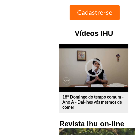
Vídeos IHU
play_circle_outline
18º Domingo do tempo comum -
Ano A - Dai-lhes vós mesmos de
comer
Revista ihu on-line