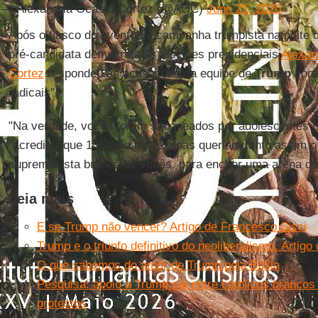
— Alexandria Ocasio-Cortez (@AOC)
June 21, 2020
Após o fiasco do evento de campanha trumpista na noite 
pré-candidata democrata às eleições presidenciais
Alexan
Cortez
respondeu às acusações da equipe de
Trump
cont
radicais".
"Na verdade, vocês foram sacaneados por adolescentes 
"acreditar que 1 milhão de pessoas queriam tanto assim 
supremacista branco de vocês, para encher uma arena d
Leia mais
E se Trump não vencer? Artigo de Francesco Sisci
Trump e o triunfo definitivo do neoliberalismo. Artig
O que sabemos do amor de Trump pela Bíblia
Pesquisa: apoio a Trump cai entre católicos branco
protestos