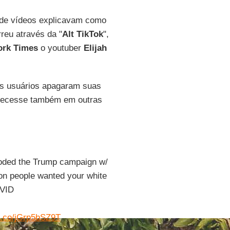
nde vídeos explicavam como
rreu através da "
Alt TikTok
",
ork Times
o youtuber
Elijah
sos usuários apagaram suas
parecesse também em outras
ooded the Trump campaign w/
lion people wanted your white
OVID
/t.co/jGrp5bSZ9T