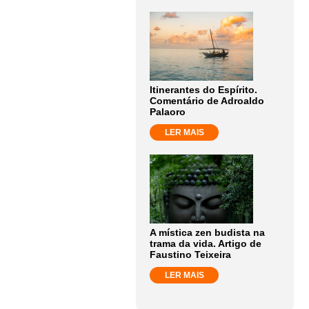
Itinerantes do Espírito.
Comentário de Adroaldo
Palaoro
LER MAIS
A mística zen budista na
trama da vida. Artigo de
Faustino Teixeira
LER MAIS