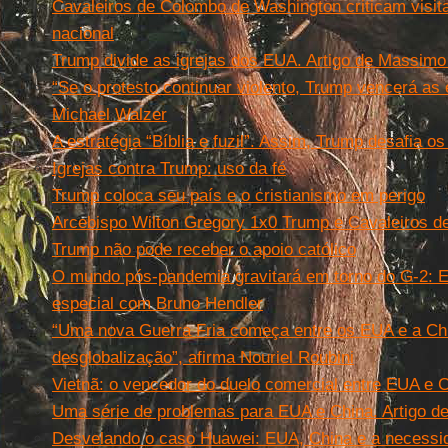
Cavaleiros de Colombo de Washington criticam visit
nacional
Trump divide as igrejas dos EUA. Artigo de Massimo 
“Se o protesto continuar violento, Trump vencerá as 
Michael Walzer
A estratégia “Bíblia e fuzil”. Assim, Trump desafia os
Igrejas contra Trump: uso da fé
Trump coloca seu país e o cristianismo em perigo
Arcebispo Wilton Gregory 1x0 Trump e Cavaleiros 
Trump não pode receber o apoio católico
O mundo pós-pandemia gravitará em torno do G-2: E
especial com Bruno Hendler
“Uma nova Guerra Fria começa entre os EUA e a Chi
desglobalização”, afirma Nouriel Roubini
Vietnã: o vencedor do duelo comercial entre EUA e 
Uma série de problemas para EUA e China. Artigo d
Desvelando o caso Huawei: EUA, China e a necessi