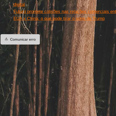
digital
Futuro promete colisões nas relações comerciais en
EUA x China: o que pode tirar o sono de Trump
⚠️
Comunicar erro