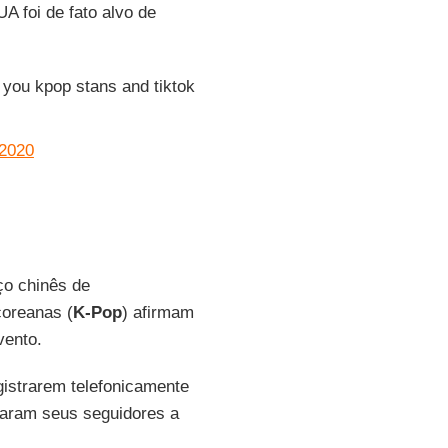
A foi de fato alvo de
 you kpop stans and tiktok
 2020
ço chinês de
coreanas (
K-Pop
) afirmam
vento.
egistrarem telefonicamente
ram seus seguidores a