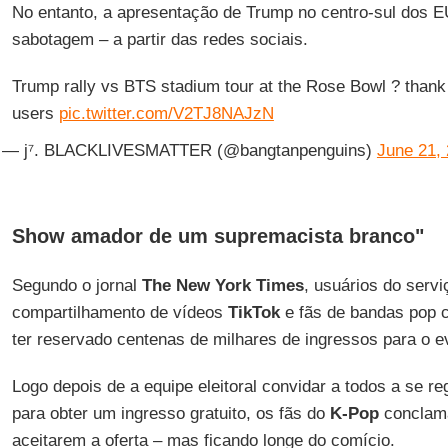
No entanto, a apresentação de Trump no centro-sul dos EU
sabotagem – a partir das redes sociais.
Trump rally vs BTS stadium tour at the Rose Bowl ? thank
users
pic.twitter.com/V2TJ8NAJzN
— j⁷. BLACKLIVESMATTER (@bangtanpenguins)
June 21,
Show amador de um supremacista branco"
Segundo o jornal
The New York Times
, usuários do servi
compartilhamento de vídeos
TikTok
e fãs de bandas pop 
ter reservado centenas de milhares de ingressos para o e
Logo depois de a equipe eleitoral convidar a todos a se r
para obter um ingresso gratuito, os fãs do
K-Pop
conclama
aceitarem a oferta – mas ficando longe do comício.