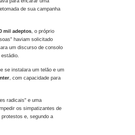
rava para encarar uma
na retomada de sua campanha
 mil adeptos
, o próprio
soas" haviam solicitado
ara um discurso de consolo
 estádio.
e se instalara um telão e um
nter
, com capacidade para
es radicais" e uma
 impedir os simpatizantes de
 protestos e, segundo a