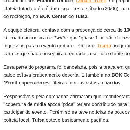
presidente dos
Estados Unidos
,
Donald Trump
, se prepa
plateia lotada até o último lugar neste sábado (20/06), 
de reeleição, no
BOK Center
de
Tulsa
.
A equipe eleitoral contava com a presença de cerca de
100
bilionário anunciara no
Twitter
que "quase 1 milhão de pes
ingressos para o evento gratuito. Por isso,
Trump
program
para os que não conseguiram entrada, a ser dito diante do
Essa parte do programa foi cancelada, pois a praça em qu
palco estava praticamente deserta. E também no
BOK
Ce
19 mil espectadore
s, fileiras inteiras estavam
vazias
.
Responsáveis pela campanha afirmaram que "manifestant
"cobertura de mídia apocalíptica" teriam contribuído para
participar do evento. Porém só se teve notícias de poucos
polícia local,
Tulsa
esteve basicamente pacífica.