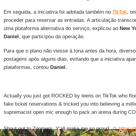
Em seguida, a iniciativa foi adotada também no
TikTok
, o
proceder para reservar as entradas. A articulação transco
uma plataforma alternativa do serviço, explicou ao
New Y
Daniel
, que participou da operação.
Para que o plano não viesse à tona antes da hora, diver
postagens após alguns dias, evitando que a iniciativa a
plataformas, contou
Daniel
.
Actually you just got ROCKED by teens on TikTok who fl
fake ticket reservations & tricked you into believing a mil
supremacist open mic enough to pack an arena during C
Shout out to Zoomers. Y’all make me so proud. ☺️
https:/