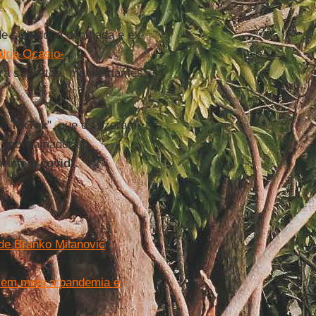
de sábado, a deputada e ex-
dria Ocasio-
ra supostos "manifestantes
no
TikTok
", que os fizeram
o show amador do
urante a
covid
".
o de Branko Milanović
s em meio a pandemia e