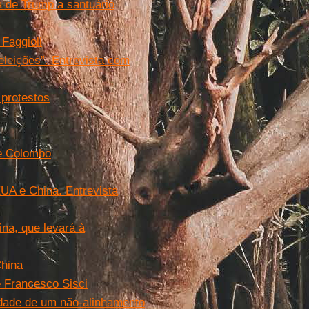
a de Trump a santuário
Faggioli
eleições”. Entrevista com
 protestos
de Colombo
UA e China. Entrevista
na, que levará à
China
e Francesco Sisci
dade de um não-alinhamento