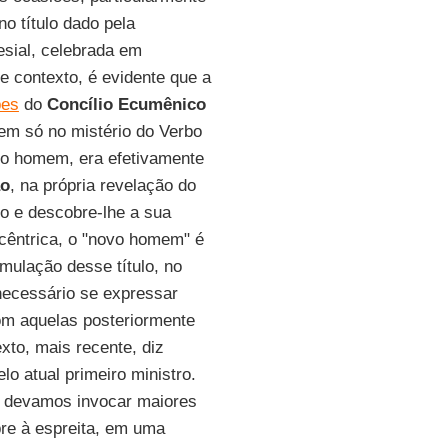
no título dado pela
esial, celebrada em
 contexto, é evidente que a
pes
do
Concílio Ecumênico
mem só no mistério do Verbo
iro homem, era efetivamente
o
, na própria revelação do
o e descobre-lhe a sua
ocêntrica, o "novo homem" é
rmulação desse título, no
 necessário se expressar
om aquelas posteriormente
xto, mais recente, diz
o atual primeiro ministro.
z devamos invocar maiores
pre à espreita, em uma