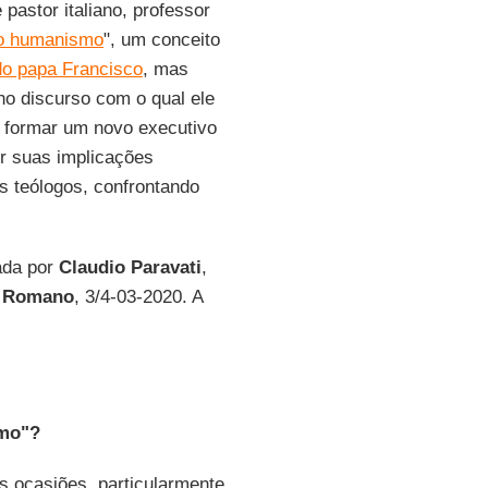
e pastor italiano, professor
o humanismo
", um conceito
 do papa Francisco
, mas
o discurso com o qual ele
de formar um novo executivo
r suas implicações
s teólogos, confrontando
ada por
Claudio Paravati
,
e Romano
, 3/4-03-2020. A
smo"?
s ocasiões, particularmente