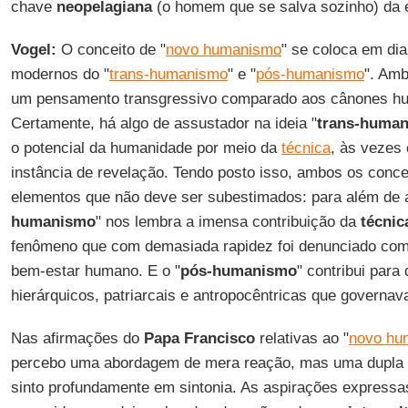
chave
neopelagiana
(o homem que se salva sozinho) da 
Vogel:
O conceito de "
novo humanismo
" se coloca em dia
modernos do "
trans-humanismo
" e "
pós-humanismo
". Am
um pensamento transgressivo comparado aos cânones hum
Certamente, há algo de assustador na ideia "
trans-human
o potencial da humanidade por meio da
técnica
, às vezes
instância de revelação. Tendo posto isso, ambos os conc
elementos que não deve ser subestimados: para além de a
humanismo
" nos lembra a imensa contribuição da
técnic
fenômeno que com demasiada rapidez foi denunciado com
bem-estar humano. E o "
pós-humanismo
" contribui para
hierárquicos, patriarcais e antropocêntricas que govern
Nas afirmações do
Papa Francisco
relativas ao "
novo hu
percebo uma abordagem de mera reação, mas uma dupla 
sinto profundamente em sintonia. As aspirações express