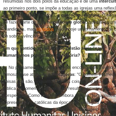
resumidas nos dois polos da educação e de uma
intercul
ao primeiro ponto, se impõe a todas as igrejas uma refle
hoje, em tempos "líquidos", a
educação religiosa
. O segu
de fazer parte de uma
humanidade global
, que habita u
grandiosos, mas
limitados
, não é hoje um ornamento "de
de sobrevivência para todos.
Em que sentido o humanismo cristão seria "novo" e c
humanismos produzidos na história?
L:
No pensamento filosófico grego, encontramos a elabo
famosa frase atribuída a
Protágoras
: "O homem é a medid
coisas que são, enquanto são, das coisas que não são, en
bíblica do homem se diferencia e resulta, portanto, "nova
perspectiva. Como também, embora a visão "humanística"
representações católicas da época que se seguiu à do cri
certamente não podemos identificar a mensagem da Pala