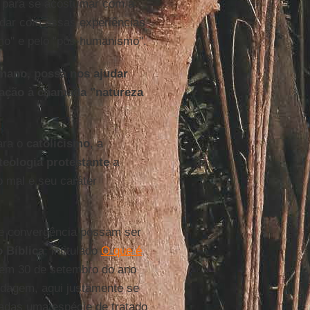
 para se acostumar com a
idar com essas experiências
mo" e pelo "pós-humanismo".
umano, possa nos ajudar
lação à chamada "natureza
ara o
catolicismo
, a
teologia protestante
a
o mal e seu caráter
de convergência possam ser
 Bíblica
, intitulado
O que é
 em 30 de setembro do ano
rdagem, aqui justamente se
adas uma espécie de tratado