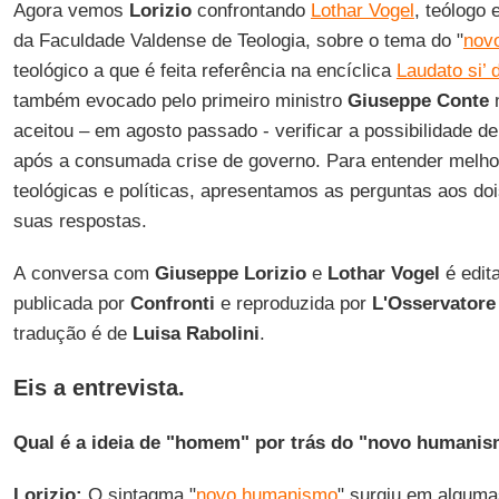
Agora vemos
Lorizio
confrontando
Lothar Vogel
, teólogo 
da Faculdade Valdense de Teologia, sobre o tema do "
nov
teológico a que é feita referência na encíclica
Laudato si’
também evocado pelo primeiro ministro
Giuseppe Conte
n
aceitou – em agosto passado - verificar a possibilidade 
após a consumada crise de governo. Para entender melho
teológicas e políticas, apresentamos as perguntas aos doi
suas respostas.
A conversa com
Giuseppe Lorizio
e
Lothar Vogel
é edit
publicada por
Confronti
e reproduzida por
L'Osservator
tradução é de
Luisa Rabolini
.
Eis a entrevista.
Qual é a ideia de "homem" por trás do "novo humani
Lorizio:
O sintagma "
novo humanismo
" surgiu em alguma