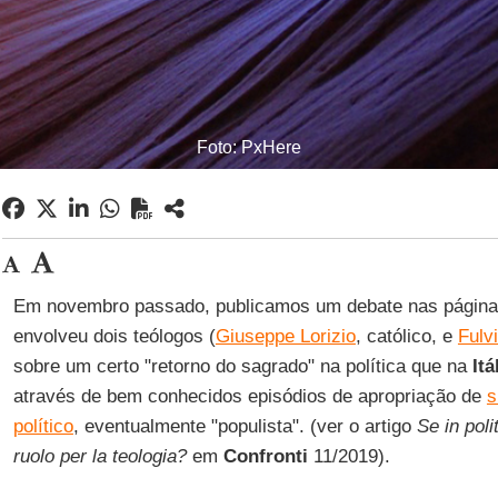
Foto: PxHere
Em novembro passado, publicamos um debate nas págin
envolveu dois teólogos (
Giuseppe Lorizio
, católico, e
Fulv
sobre um certo "retorno do sagrado" na política que na
Itá
através de bem conhecidos episódios de apropriação de
s
político
, eventualmente "populista". (ver o artigo
Se in poli
ruolo per la teologia?
em
Confronti
11/2019).