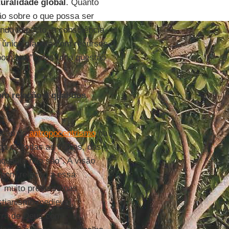
turalidade global
. Quanto
xão sobre o que possa ser
ndo aspecto, a consciência
m único planeta com recursos
 bom tom", mas uma questão
om relação a qual dos
ração do
antropocentrismo
na
a de todas as coisas, das
quanto não são". A visão
" com relação a essa
 muito presente nas
stianismo medieval,
vra de Deus com