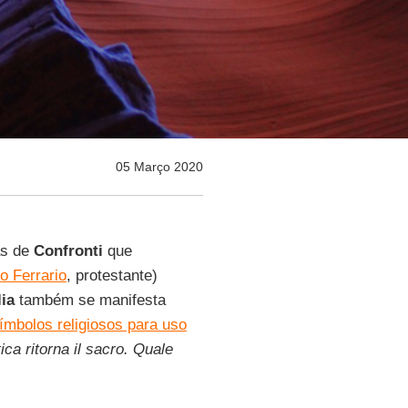
05 Março 2020
as de
Confronti
que
io Ferrario
, protestante)
lia
também se manifesta
ímbolos religiosos para uso
tica ritorna il sacro. Quale