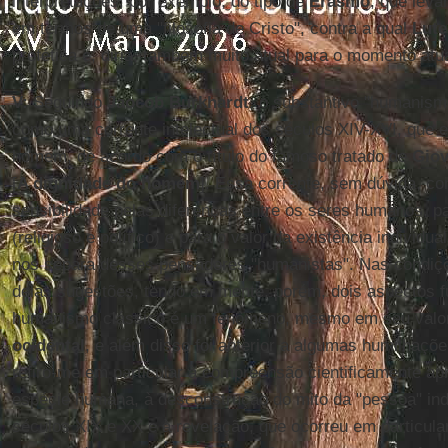
interpretações, por exemplo, do tipo de
Erasmo
, que leva
em termos de uma "filosofia de Cristo", contra a qual
Lute
profética e, diria, também muito atual para o momento atua
V:
Seguindo
Jaocob Burkhardt
, o substantivo "humanism
como uma corrente intelectual dos séculos XIV-XVI, que e
homem, de acordo com o título do famoso tratado de
Giov
[
A dignidade do homem
]. Essa corrente, sem dúvida, co
sensibilidade pelas diferenças entre os seres humanos, pa
(religioso e político) e para o valor da existência individu
nos separa desses pensadores "humanistas". Nas condições
delas sugestões, tendo em mente, porém, dois aspectos f
humanismo clássico é um fenômeno, mesmo em seu valor
ocidental
, e além disso foi anterior a algumas humilhaç
refiro-me em particular à compreensão cientificamente a
espécie humana, à desconstrução do mito da "pessoa" ind
séculos XIX e XX e à revelação, que ocorreu em particula