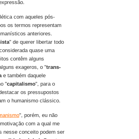
expressão.
lética com aqueles pós-
bos os termos representam
anísticos anteriores.
ista
" de querer libertar todo
 considerada quase uma
eitos contêm alguns
lguns exageros, o "
trans-
a
e também daquele
o "
capitalismo
", para o
 destacar os pressupostos
avam o humanismo clássico.
manismo
", porém, eu não
motivação com a qual me
as nesse conceito podem ser