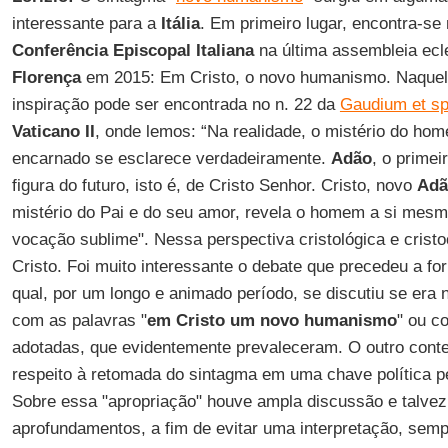
interessante para a
Itália
. Em primeiro lugar, encontra-se 
Conferência Episcopal Italiana
na última assembleia ecl
Florença
em 2015: Em Cristo, o novo humanismo. Naquele
inspiração pode ser encontrada no n. 22 da
Gaudium et s
Vaticano II
, onde lemos: “Na realidade, o mistério do ho
encarnado se esclarece verdadeiramente.
Adão
, o prime
figura do futuro, isto é, de Cristo Senhor. Cristo, novo
Adã
mistério do Pai e do seu amor, revela o homem a si mesm
vocação sublime". Nessa perspectiva cristológica e crist
Cristo. Foi muito interessante o debate que precedeu a fo
qual, por um longo e animado período, se discutiu se era
com as palavras "
em Cristo um novo humanismo
" ou c
adotadas, que evidentemente prevaleceram. O outro conte
respeito à retomada do sintagma em uma chave política pel
Sobre essa "apropriação" houve ampla discussão e talve
aprofundamentos, a fim de evitar uma interpretação, sem