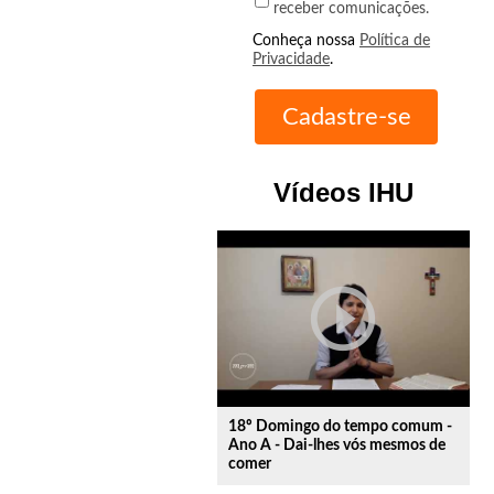
receber comunicações.
Conheça nossa
Política de
Privacidade
.
Vídeos IHU
play_circle_outline
18º Domingo do tempo comum -
Ano A - Dai-lhes vós mesmos de
comer