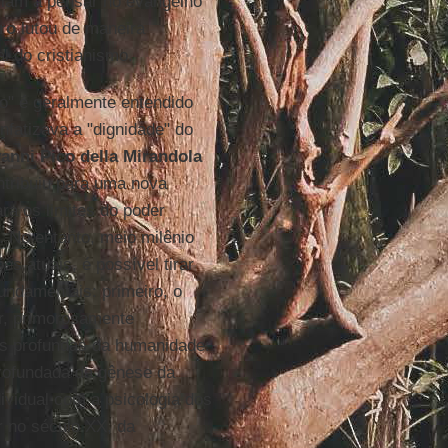
riam a pensar no evangelho
ro
lutou de maneira
l do cristianismo.
o" é geralmente entendido
nfatizava a "dignidade" do
anni Pico della Mirandola
ntribuiu para uma nova
ra os limites do poder
al. No entanto, meio milênio
 atuais, é possível tirar
undamentais: primeiro, o
, primorosamente
ões profundas da humanidade:
profundada da gênese da
ividual com a psicologia dos
r no século XX, da