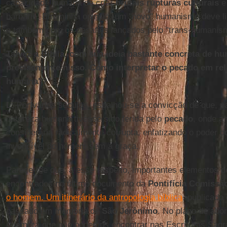
capacidade humana de criar
brutais rupturas culturais
e
barbárie. Em minha opinião, um "novo" humanismo deve l
e também com os desafios lançados pelo "trans-humanis
Talvez a Bíblia, com sua ideia bastante concreta de h
precisamente nisso. Como interpretar o pecado em re
humana"?
L:
Por vários séculos, espalhou-se a convicção de que, p
natureza humana tivesse sido ferida pelo
pecado
, onde a
consideraria radicalmente corrupta, enfatizando o poder d
invencível do homem sem a graça.
Parece-me que, a esse respeito, importantes elementos 
encontrados no último documento da
Pontifícia Comissão
o homem. Um itinerário da antropologia bíblica
, publicado
passado em memória de
São Jerônimo
. No plano de abo
relembra que não podemos encontrar nas Escrituras Sagr