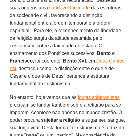
como o cristianismo havia reconhecido "desde as
suas origens uma
saudável laicidade
das estruturas
da sociedade civil, favorecendo a distinção
fundamental entre a ordem temporal e a ordem
espiritual". Para ele, o reconhecimento da liberdade
de religião surgiu da atitude assumida pelo
cristianismo sobre a laicidade do estado. O
ensinamento dos Pontífices sucessivos,
Bento
e
Francisco
, foi coerente.
Bento XVI
, em
Deus Caritas
est
, destacou como "a distinção entre o que é de
César e o que é de Deus" pertence à estrutura
fundamental do cristianismo.
No entanto, hoje vemos que as
forças soberanistas
precisam se fundar também sobre a religião para se
imporem. Acontece não apenas no mundo cristão. O
poder procura
sujeitar a religião
a sugar seu sangue,
sua força vital. Desta forma, o cristianismo é reduzido
a uma "parte" ou um "partido". Na consciência do