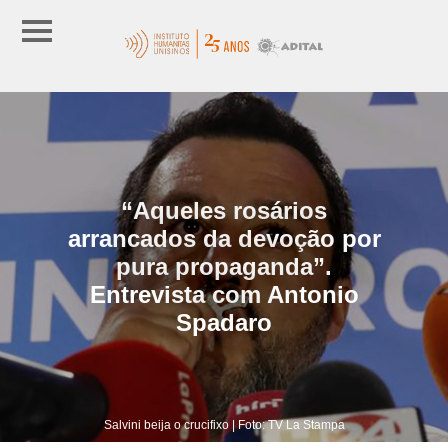
“Aqueles rosários
arrancados da devoção por
pura propaganda”.
Entrevista com Antonio
Spadaro
Salvini beija o crucifixo | Foto: TV La Stampa