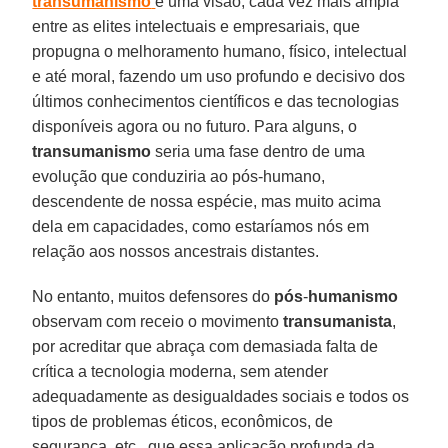
transumanismo
é uma visão, cada vez mais ampla
entre as elites intelectuais e empresariais, que
propugna o melhoramento humano, físico, intelectual
e até moral, fazendo um uso profundo e decisivo dos
últimos conhecimentos científicos e das tecnologias
disponíveis agora ou no futuro. Para alguns, o
transumanismo
seria uma fase dentro de uma
evolução que conduziria ao pós-humano,
descendente de nossa espécie, mas muito acima
dela em capacidades, como estaríamos nós em
relação aos nossos ancestrais distantes.
No entanto, muitos defensores do
pós
-
humanismo
observam com receio o movimento
transumanista
,
por acreditar que abraça com demasiada falta de
crítica a tecnologia moderna, sem atender
adequadamente as desigualdades sociais e todos os
tipos de problemas éticos, econômicos, de
segurança, etc., que essa aplicação profunda da