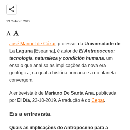
share
23 Outubro 2019
José Manuel de Cózar
, professor da
Universidade de
La Laguna
[Espanha], é autor de
El Antropoceno:
tecnología, naturaleza y condición humana
, um
ensaio que analisa as implicações da nova era
geológica, na qual a história humana e a do planeta
convergem.
A entrevista é de
Mariano
De Santa
Ana
, publicada
por
El Día
, 22-10-2019. A tradução é do
Cepat
.
Eis a entrevista.
Quais as implicações do Antropoceno para a