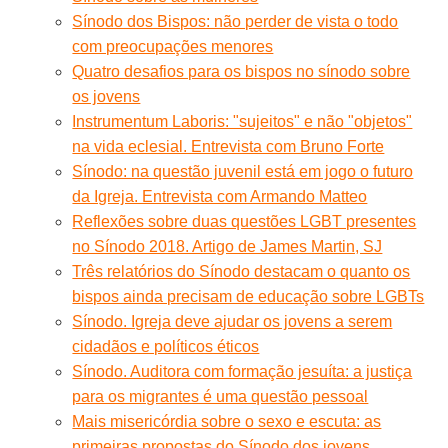
Sínodo dos Bispos: não perder de vista o todo
com preocupações menores
Quatro desafios para os bispos no sínodo sobre
os jovens
Instrumentum Laboris: "sujeitos" e não "objetos"
na vida eclesial. Entrevista com Bruno Forte
Sínodo: na questão juvenil está em jogo o futuro
da Igreja. Entrevista com Armando Matteo
Reflexões sobre duas questões LGBT presentes
no Sínodo 2018. Artigo de James Martin, SJ
Três relatórios do Sínodo destacam o quanto os
bispos ainda precisam de educação sobre LGBTs
Sínodo. Igreja deve ajudar os jovens a serem
cidadãos e políticos éticos
Sínodo. Auditora com formação jesuíta: a justiça
para os migrantes é uma questão pessoal
Mais misericórdia sobre o sexo e escuta: as
primeiras propostas do Sínodo dos jovens