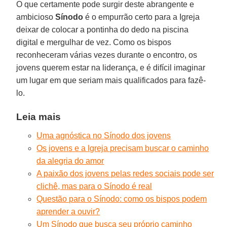
O que certamente pode surgir deste abrangente e
ambicioso
Sínodo
é o empurrão certo para a Igreja
deixar de colocar a pontinha do dedo na piscina
digital e mergulhar de vez. Como os bispos
reconheceram várias vezes durante o encontro, os
jovens querem estar na liderança, e é difícil imaginar
um lugar em que seriam mais qualificados para fazê-
lo.
Leia mais
Uma agnóstica no Sínodo dos jovens
Os jovens e a Igreja precisam buscar o caminho
da alegria do amor
A paixão dos jovens pelas redes sociais pode ser
clichê, mas para o Sínodo é real
Questão para o Sínodo: como os bispos podem
aprender a ouvir?
Um Sínodo que busca seu próprio caminho