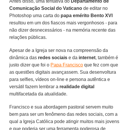
Antes disso, uma tentativa do
Departamento de
Comunicação Social do Vaticano
de editar no
Photoshop uma carta do
papa emérito Bento XVI
resultou em um dos fiascos mais vergonhosos - para
não dizer desnecessários - na memória recente das
relações públicas.
Apesar de a Igreja ser nova na compreensão da
dinâmica das
redes sociais
e da
internet
, também é
justo dizer que foi o
Papa Francisco
que fez com que
as questões digitais avançassem. Sua desenvoltura
para selfies, vídeos on-line e persona autêntica e
versátil fazem lembrar a
realidade digital
multifacetada da atualidade.
Francisco e sua abordagem pastoral servem muito
bem para ser um fenômeno das redes sociais, com a
qual a Igreja Católica pode atingir muitos mais jovens
e que poderia ser uma ferramenta poderosa de