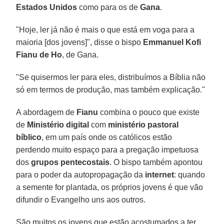
Estados Unidos
como para os de
Gana
.
"Hoje, ler já não é mais o que está em voga para a
maioria [dos jovens]", disse o bispo
Emmanuel Kofi
Fianu de Ho
, de Gana.
"Se quisermos ler para eles, distribuímos a Bíblia não
só em termos de produção, mas também explicação."
A abordagem de
Fianu
combina o pouco que existe
de
Ministério digital
com
ministério pastoral
bíblico
, em um país onde os católicos estão
perdendo muito espaço para a pregação impetuosa
dos
grupos pentecostais
. O bispo também apontou
para o poder da autopropagação da
internet
: quando
a semente for plantada, os próprios jovens é que vão
difundir o Evangelho uns aos outros.
São muitos os jovens que estão acostumados a ter