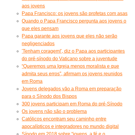
aos jovens
Papa Francisco: os jovens são profetas com asas
Quando o Papa Francisco pergunta aos jovens o
que eles pensam
Papa garante aos jovens que eles não serão
negligenciados
'Tenham coragem!', diz o Papa aos participantes
do pré-sínodo do Vaticano sobre a juventude
“Queremos uma Igreja menos moralista e que
admita seus erros”, afirmam os jovens reunidos
em Roma
Jovens delegados vão a Roma em preparação
para o Sínodo dos Bispos
300 jovens participam em Roma do pré-Sínodo
Os jovens não são o problema
Católicos encontram seu caminho entre
apocalípticos e integradores no mundo digital
Sínodo em 2018 sobre “jovens, a fé e o