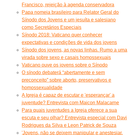
Francisco, rejeição à agenda conservadora
Papa nomeia brasileiro para Relator Geral do
Sínodo dos Jovens e um jesuíta e salesiano
como Secretários Especiais
Sínodo 2018: Vaticano quer conhecer
expectativas e condições de vida dos jovens
Sínodo dos jovens, as novas linhas. Rumo a uma
virada sobre sexo e casais homossexuais
Vaticano ouve os jovens sobre o Sínodo
O sínodo debaterá “abertamente e sem
preconceito” sobre aborto, preservativos e
homossexualidade
A Igreja é capaz de escutar e 'esperançar' a
juventude? Entrevista com Maicon Malacarne
Para quais juventudes a Igreja oferece a sua
escuta e seu olhar? Entrevista especial com Davi
Rodrigues da Silva e Leon Patrick de Souza
'Jovens, não se deixem manipular e anestesiar.