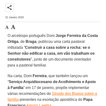
share
31 Janeiro 2018
O arcebispo português Dom
Jorge Ferreira da Costa
Ortiga
, de
Braga
, publicou uma carta pastoral
intitulada “
Construir a casa sobre a rocha: se o
Senhor não edificar a casa, em vão trabalham os
construtores
”, junto de um documento orientador
para a pastoral familiar.
Na carta, Dom
Ferreira
, que também lançou um
“
Serviço Arquidiocesano de Acolhimento e Apoio
à Família
” em 17 de janeiro, propõe implementar
várias recomendações do
Sínodo dos Bispos sobre a
família
presentes na exortação apostólica do
Papa
Francisco
Amoris Laetitia
.