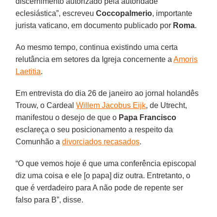
discernimento autorizado pela autoridade
eclesiástica”, escreveu
Coccopalmerio
, importante
jurista vaticano, em documento publicado por
Roma
.
Ao mesmo tempo, continua existindo uma certa
relutância em setores da Igreja concernente a
Amoris
Laetitia
.
Em entrevista do dia 26 de janeiro ao jornal holandês
Trouw, o Cardeal
Willem Jacobus Eijk
, de Utrecht,
manifestou o desejo de que o
Papa Francisco
esclareça o seu posicionamento a respeito da
Comunhão a
divorciados recasados
.
“O que vemos hoje é que uma conferência episcopal
diz uma coisa e ele [o papa] diz outra. Entretanto, o
que é verdadeiro para A não pode de repente ser
falso para B”, disse.