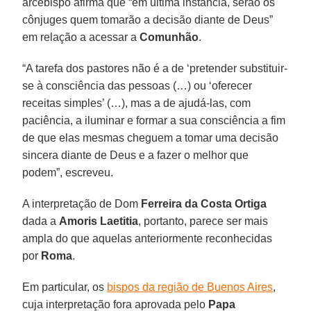
arcebispo afirma que “em última instância, serão os
cônjuges quem tomarão a decisão diante de Deus”
em relação a acessar a
Comunhão
.
“A tarefa dos pastores não é a de ‘pretender substituir-
se à consciência das pessoas (…) ou ‘oferecer
receitas simples’ (…), mas a de ajudá-las, com
paciência, a iluminar e formar a sua consciência a fim
de que elas mesmas cheguem a tomar uma decisão
sincera diante de Deus e a fazer o melhor que
podem”, escreveu.
A interpretação de Dom
Ferreira da Costa Ortiga
dada a
Amoris Laetitia
, portanto, parece ser mais
ampla do que aquelas anteriormente reconhecidas
por
Roma
.
Em particular, os
bispos da região de Buenos Aires
,
cuja interpretação fora aprovada pelo
Papa