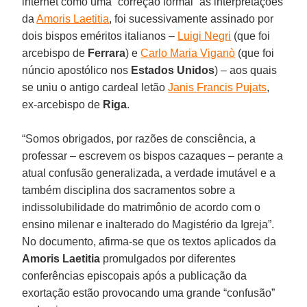
internet como uma “correção formal” às interpretações
da
Amoris Laetitia
, foi sucessivamente assinado por
dois bispos eméritos italianos –
Luigi Negri
(que foi
arcebispo de
Ferrara
) e
Carlo Maria Viganò
(que foi
núncio apostólico nos
Estados Unidos
) – aos quais
se uniu o antigo cardeal letão
Janis Francis Pujats
,
ex-arcebispo de
Riga
.
“Somos obrigados, por razões de consciência, a
professar – escrevem os bispos cazaques – perante a
atual confusão generalizada, a verdade imutável e a
também disciplina dos sacramentos sobre a
indissolubilidade do matrimônio de acordo com o
ensino milenar e inalterado do Magistério da Igreja”.
No documento, afirma-se que os textos aplicados da
Amoris Laetitia
promulgados por diferentes
conferências episcopais após a publicação da
exortação estão provocando uma grande “confusão”