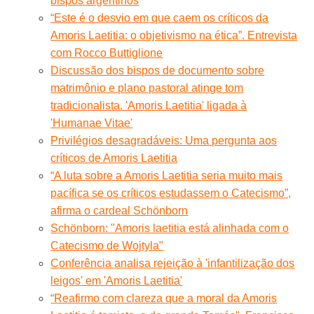
bispos argentinos
“Este é o desvio em que caem os críticos da
Amoris Laetitia: o objetivismo na ética”. Entrevista
com Rocco Buttiglione
Discussão dos bispos de documento sobre
matrimônio e plano pastoral atinge tom
tradicionalista. 'Amoris Laetitia' ligada à
'Humanae Vitae'
Privilégios desagradáveis: Uma pergunta aos
críticos de Amoris Laetitia
“A luta sobre a Amoris Laetitia seria muito mais
pacífica se os críticos estudassem o Catecismo”,
afirma o cardeal Schönborn
Schönborn: "Amoris laetitia está alinhada com o
Catecismo de Wojtyla"
Conferência analisa rejeição à 'infantilização dos
leigos' em 'Amoris Laetitia'
“Reafirmo com clareza que a moral da Amoris