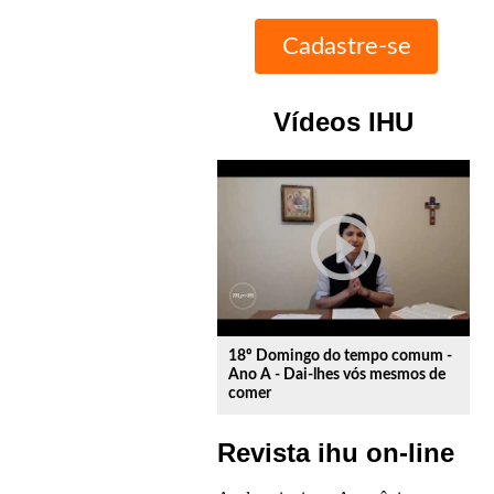
Vídeos IHU
play_circle_outline
18º Domingo do tempo comum -
Ano A - Dai-lhes vós mesmos de
comer
Revista ihu on-line