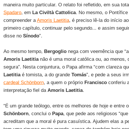
maneira muito particular. O relato foi refletido, em sua tot
Spadaro
, em
La Civiltà Cattolica
. No mesmo, o Pontífice
compreender a
Amoris Laetitia
, é preciso lê-la do início 
primeiro capítulo, continuar pelo segundo... e assim seguind
disse no
Sínodo
”.
Ao mesmo tempo,
Bergoglio
nega com veemência que “a 
Amoris Laetitia
não é uma moral católica ou, ao menos, 
segura”. Nesta conjuntura, o Papa afirma “com clareza q
Laetitia
é tomista, a do grande
Tomás
”, e pede a seus ir
cardeal Schönborn
, a quem o próprio
Francisco
conferiu a
interpretação fiel da
Amoris Laetitia
.
“É um grande teólogo, entre os melhores de hoje e entre 
Schönborn
, conclui o
Papa
, que pede aos religiosos “qu
acreditam que a moral é pura casuística. Ajudem elas a 