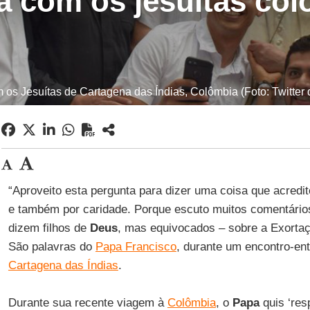
ta com os jesuítas co
os Jesuítas de Cartagena das Índias, Colômbia (Foto: Twitter
“Aproveito esta pergunta para dizer uma coisa que acredit
e também por caridade. Porque escuto muitos comentários
dizem filhos de
Deus
, mas equivocados – sobre a Exortaç
São palavras do
Papa Francisco
, durante um encontro-ent
Cartagena das Índias
.
Durante sua recente viagem à
Colômbia
, o
Papa
quis ‘res