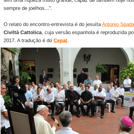
tem uma riqueza muito grande, capaz de também hoje nos 
sempre de joelhos...”.
O relato do encontro-entrevista é do jesuíta
Antonio Spada
Civiltà Cattolica
, cuja versão espanhola é reproduzida p
2017. A tradução é do
Cepat
.