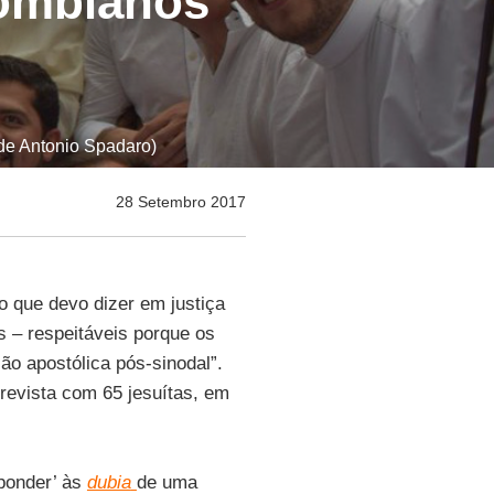
lombianos
 de Antonio Spadaro)
28 Setembro 2017
o que devo dizer em justiça
 – respeitáveis porque os
ão apostólica pós-sinodal”.
revista com 65 jesuítas, em
ponder’ às
dubia
de uma