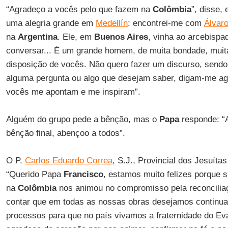
“Agradeço a vocês pelo que fazem na
Colômbia
”, disse,
uma alegria grande em
Medellín
: encontrei-me com
Álvar
na
Argentina
. Ele, em
Buenos Aires
, vinha ao arcebispa
conversar... É um grande homem, de muita bondade, muit
disposição de vocês. Não quero fazer um discurso, send
alguma pergunta ou algo que desejam saber, digam-me ag
vocês me apontam e me inspiram”.
Alguém do grupo pede a bênção, mas o
Papa
responde: “A
bênção final, abençoo a todos”.
O P.
Carlos Eduardo Correa
, S.J., Provincial dos Jesuíta
“Querido Papa
Francisco
, estamos muito felizes porque
na
Colômbia
nos animou no compromisso pela reconcilia
contar que em todas as nossas obras desejamos continua
processos para que no país vivamos a fraternidade do Eva