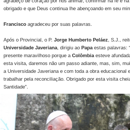
agradeço de coração por nos animar, confirmar na fé e n
obrigado e que Deus continua lhe abençoando em seu mini
Francisco
agradeceu por suas palavras.
Após o Provincial, o P.
Jorge Humberto Peláez
, S.J., rei
Universidade Javeriana
, dirigiu ao
Papa
estas palavras: “
presente maravilhoso porque a
Colômbia
esteve afundad
esta visita, daremos não um passo adiante, mas, sim, mu
a Universidade Javeriana e com toda a obra educacional e
trabalhar pela reconciliação. Obrigado por esta visita che
Santidade”.