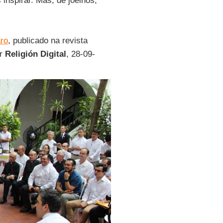
inspirar. Mas, de joelhos,
ro
, publicado na revista
or
Religión Digital
, 28-09-