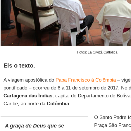
Fotos: La Civittà Cattolica
Eis o texto.
A viagem apostólica do
Papa Francisco à Colômbia
– vigé
pontificado – ocorreu de 6 a 11 de setembro de 2017. No d
Cartagena das Índias
, capital do Departamento de Bolíva
Caribe, ao norte da
Colômbia
.
O Santo Padre fo
Praça São Franc
A graça de Deus que se