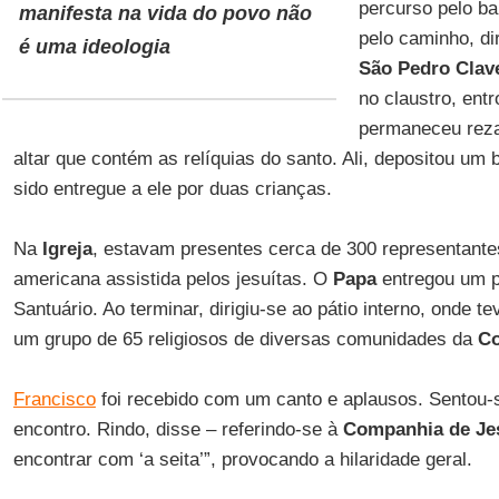
percurso pelo ba
manifesta na vida do povo não
pelo caminho, di
é uma ideologia
São Pedro Clav
no claustro, ent
permaneceu reza
altar que contém as relíquias do santo. Ali, depositou um 
sido entregue a ele por duas crianças.
Na
Igreja
, estavam presentes cerca de 300 representante
americana assistida pelos jesuítas. O
Papa
entregou um p
Santuário. Ao terminar, dirigiu-se ao pátio interno, onde 
um grupo de 65 religiosos de diversas comunidades da
Co
Francisco
foi recebido com um canto e aplausos. Sentou-
encontro. Rindo, disse – referindo-se à
Companhia de Je
encontrar com ‘a seita’”, provocando a hilaridade geral.