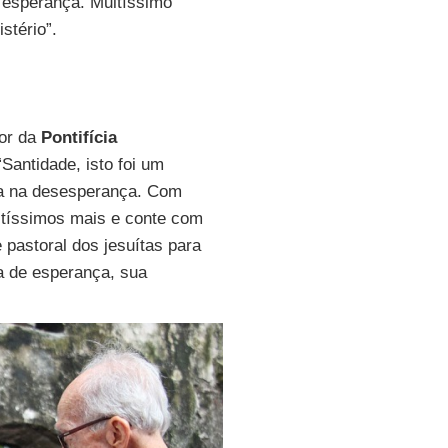
a esperança. Muitíssimo
stério”.
tor da
Pontifícia
Santidade, isto foi um
a na desesperança. Com
itíssimos mais e conte com
 pastoral dos jesuítas para
ia de esperança, sua