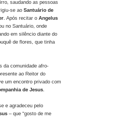
irro, saudando as pessoas
rigiu-se ao
Santuário de
er
. Após recitar o
Angelus
rou no Santuário, onde
ndo em silêncio diante do
buquê de flores, que tinha
s da comunidade afro-
resente ao Reitor do
teve um encontro privado com
mpanhia de Jesus
.
se e agradeceu pelo
sus
– que “gosto de me