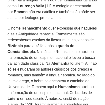
principal a ninguém mais do que humanistas italianos
como
Lourenço Valla
[11]. A teologia apresentada
por
Erasmo
não era católica e também não pôde ser
aceita por teólogos protestantes.
O nome
Renascimento
quer expressar que naqueles
dias a Antiguidade renascia. Formalmente são
redescobertos escritos da literatura latina, vindos de
Bizâncio
para a
Itália
, após a
queda de
Constantinopla
. Na Itália, o Renascimento auxiliou
na formação de um espírito nacional e levou à busca
da latinidade clássica. Na
Alemanha
foi além. Ali não
só se estudaram os autores clássicos dos gregos e
romanos, mas também a língua hebraica. Ao lado do
latim e grego, o hebraico encontrou o caminho da
Universidade. Também aqui o
Humanismo
auxiliou
na formação de um espírito nacional. Os brados de
Lutero
em seu escrito À nobreza cristã de nação
alemã, de 1520, foram vivamente aplaudidos por