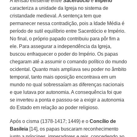
A tensão existente entre
Sacerdócio
e
Império
caracteriza a unidade da Igreja no sistema de
cristandade medieval. A sentença tem que
permanecer nessa contradição, pois a Idade Média é
período de sutil equilíbrio entre Sacerdócio e Império.
No final, o próprio papado contribuiu para pôr fim a
ele. Para assegurar a independência da Igreja,
buscou enfraquecer o poder do Império. Os papas
chegaram até a assumir o comando político do mundo
ocidental. Quanto mais ampliava seu poder no âmbito
temporal, tanto mais oposição encontrava em um
mundo no qual sobressaíam as diferenças nacionais
e que lutava por autonomia. A consequência foi que
se inverteu a ponta e passou-se a exigir a autonomia
do Estado em relação ao poder religioso.
Após o cisma (1378-1417; 1449) e o
Concílio de
Basileia
[14], os papas buscaram reconhecimento
junto a príncipes, imperadores e reis, concedendo ao