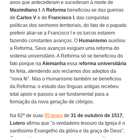
anos que antecederam e sucederam à morte de
Maximiliano I
. A
Reforma
beneficiou-se das guerras
de
Carlos V
e de
Francisco I
, das conquistas
políticas dos senhores territoriais, do fato de o papado
preferir aliar-se a Francisco I e os turcos estarem
fazendo constantes avanços. O
Humanismo
auxiliou
a Reforma. Seus avanços exigiam uma reforma do
sistema universitário. A Reforma só se beneficiou do
fato porque na
Alemanha
essa r
eforma universitária
foi feita, atendendo aos reclamos dos adeptos da
"nova fé". Mas o Humanismo também se beneficiou
da Reforma: o estudo das línguas antigas recebeu
total apoio e passou a ser fundamental para a
formação da nova geração de clérigos.
Na 62ª de suas
95 teses
de
31 de outubro de 1517
,
Lutero
afirma que "o verdadeiro tesouro da Igreja é o
santíssimo Evangelho da glória e da graça de Deus".