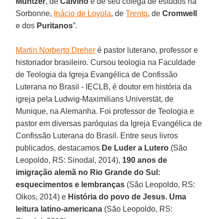
Müntzer
, de
Calvino
e de seu colega de estudos na
Sorbonne,
Inácio de Loyola
, de
Trento
, de
Cromwell
e dos
Puritanos
”.
Martin Norberto Dreher
é pastor luterano, professor e
historiador brasileiro. Cursou teologia na Faculdade
de Teologia da Igreja Evangélica de Confissão
Luterana no Brasil - IECLB, é doutor em história da
igreja pela Ludwig-Maximilians Universtät, de
Munique, na Alemanha. Foi professor de Teologia e
pastor em diversas paróquias da Igreja Evangélica de
Confissão Luterana do Brasil. Entre seus livros
publicados, destacamos
De Luder a Lutero
(São
Leopoldo, RS: Sinodal, 2014),
190 anos de
imigração alemã no Rio Grande do Sul:
esquecimentos e lembranças
(São Leopoldo, RS:
Oikos, 2014) e
História do povo de Jesus. Uma
leitura latino-americana
(São Leopoldo, RS: