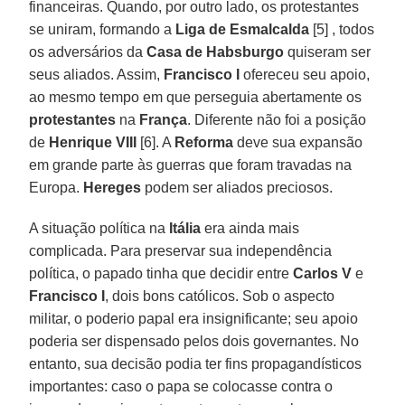
financeiras. Quando, por outro lado, os protestantes
se uniram, formando a
Liga de Esmalcalda
[5] , todos
os adversários da
Casa de Habsburgo
quiseram ser
seus aliados. Assim,
Francisco I
ofereceu seu apoio,
ao mesmo tempo em que perseguia abertamente os
protestantes
na
França
. Diferente não foi a posição
de
Henrique VIII
[6]. A
Reforma
deve sua expansão
em grande parte às guerras que foram travadas na
Europa.
Hereges
podem ser aliados preciosos.
A situação política na
Itália
era ainda mais
complicada. Para preservar sua independência
política, o papado tinha que decidir entre
Carlos V
e
Francisco I
, dois bons católicos. Sob o aspecto
militar, o poderio papal era insignificante; seu apoio
poderia ser dispensado pelos dois governantes. No
entanto, sua decisão podia ter fins propagandísticos
importantes: caso o papa se colocasse contra o