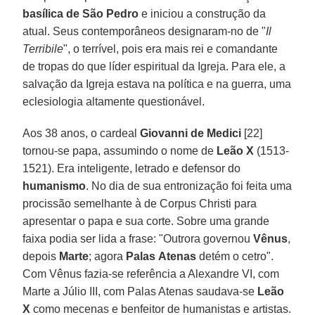
basílica de São Pedro
e iniciou a construção da
atual. Seus contemporâneos designaram-no de "
Il
Terribile
", o terrível, pois era mais rei e comandante
de tropas do que líder espiritual da Igreja. Para ele, a
salvação da Igreja estava na política e na guerra, uma
eclesiologia altamente questionável.
Aos 38 anos, o cardeal
Giovanni de Medici
[22]
tornou-se papa, assumindo o nome de
Leão X
(1513-
1521). Era inteligente, letrado e defensor do
humanismo
. No dia de sua entronização foi feita uma
procissão semelhante à de Corpus Christi para
apresentar o papa e sua corte. Sobre uma grande
faixa podia ser lida a frase: "Outrora governou
Vênus
,
depois
Marte
; agora
Palas
Atenas
detém o cetro".
Com Vênus fazia-se referência a Alexandre VI, com
Marte a Júlio III, com Palas Atenas saudava-se
Leão
X
como mecenas e benfeitor de humanistas e artistas.