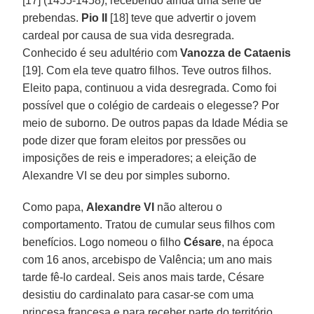
[17] (1455-1458), recebendo ainda uma série de
prebendas.
Pio II
[18] teve que advertir o jovem
cardeal por causa de sua vida desregrada.
Conhecido é seu adultério com
Vanozza de Cataenis
[19]. Com ela teve quatro filhos. Teve outros filhos.
Eleito papa, continuou a vida desregrada. Como foi
possível que o colégio de cardeais o elegesse? Por
meio de suborno. De outros papas da Idade Média se
pode dizer que foram eleitos por pressões ou
imposições de reis e imperadores; a eleição de
Alexandre VI se deu por simples suborno.
Como papa,
Alexandre VI
não alterou o
comportamento. Tratou de cumular seus filhos com
benefícios. Logo nomeou o filho
Césare
, na época
com 16 anos, arcebispo de Valência; um ano mais
tarde fê-lo cardeal. Seis anos mais tarde, Césare
desistiu do cardinalato para casar-se com uma
princesa francesa e para receber parte do território