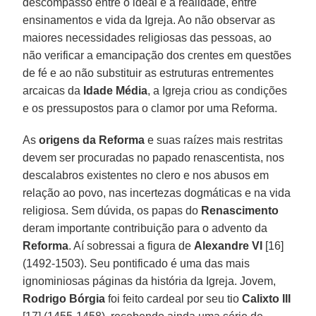
descompasso entre o ideal e a realidade, entre
ensinamentos e vida da Igreja. Ao não observar as
maiores necessidades religiosas das pessoas, ao
não verificar a emancipação dos crentes em questões
de fé e ao não substituir as estruturas entrementes
arcaicas da
Idade Média
, a Igreja criou as condições
e os pressupostos para o clamor por uma Reforma.
As
origens da Reforma
e suas raízes mais restritas
devem ser procuradas no papado renascentista, nos
descalabros existentes no clero e nos abusos em
relação ao povo, nas incertezas dogmáticas e na vida
religiosa. Sem dúvida, os papas do
Renascimento
deram importante contribuição para o advento da
Reforma
. Aí sobressai a figura de
Alexandre VI
[16]
(1492-1503). Seu pontificado é uma das mais
ignominiosas páginas da história da Igreja. Jovem,
Rodrigo Bórgia
foi feito cardeal por seu tio
Calixto III