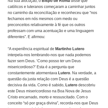
Na sua alocução, o
Bispo de Roma
disse que
católicos e luteranos começaram a caminhar juntos
no caminho da reconciliação e reconheceu que “nos
fechamos em nós mesmos com medo ou
preconceitos relativamente à fé que os outros
professam com uma acentuação e uma linguagem
diferentes”. E afirmou:
“A experiência espiritual de
Martinho Lutero
interpela-nos lembrando-nos que nada podemos
fazer sem Deus. ‘Como posso ter um Deus
misericordioso?’ Esta é a pergunta que
constantemente atormentava
Lutero
. Na verdade, a
questão da justa relação com Deus é a questão
decisiva da vida. Como é sabido,
Lutero
descobriu
este Deus misericordioso na Boa Nova de Jesus
Cristo encarnado, morto e ressuscitado. Com o
conceito “só por graça divina”, recorda-nos que Deus