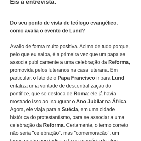
Eis a entrevista.
Do seu ponto de vista de teólogo evangélico,
como avalia o evento de Lund?
Avalio de forma muito positiva. Acima de tudo porque,
pelo que eu saiba, é a primeira vez que um papa se
associa publicamente a uma celebração da
Reforma
,
promovida pelos luteranos na casa luterana. Em
particular, o fato de o
Papa Francisco
ir para
Lund
enfatiza uma vontade de descentralização do
pontífice, que se desloca de
Roma
: ele já havia
mostrado isso ao inaugurar o
Ano Jubilar
na
África
.
Agora, ele viaja para a
Suécia
, em uma cidade
histórica do protestantismo, para se associar a uma
celebração da
Reforma
. Certamente, o termo correto
não seria "celebração", mas "comemoração", um
termo neutro que indica o fazer memória de algo,