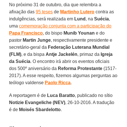
No próximo 31 de outubro, dia que relembra a
afixação das
95 teses
de
Martinho Lutero
contra as
indulgências, será realizada em
Lund
, na
Suécia
,
uma
comemoração conjunta com a participação do
Papa Francisco
, do bispo
Munib Younan
e do
pastor
Martin Junge
, respectivamente presidente e
secretário-geral da
Federação Luterana Mundial
(FLM)
, e da bispa
Antje Jackelén
, primaz da
Igreja
da Suécia
. O encontro irá abrir os eventos oficiais
dos 500º aniversário da
Reforma Protestante
(1517-
2017). A esse respeito, fizemos algumas perguntas ao
teólogo valdense
Paolo Ricca
.
A reportagem é de
Luca Baratto
, publicado no sítio
Notizie Evangeliche (NEV)
, 26-10-2016. A tradução
é de
Moisés Sbardelotto
.