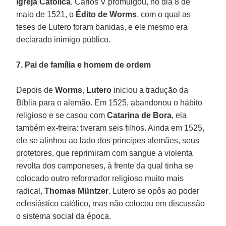
Igreja Católica
. Carlos V promulgou, no dia 8 de
maio de 1521, o
Édito de Worms
, com o qual as
teses de Lutero foram banidas, e ele mesmo era
declarado inimigo público.
7. Pai de família e homem de ordem
Depois de
Worms
,
Lutero
iniciou a tradução da
Bíblia para o alemão. Em 1525, abandonou o hábito
religioso e se casou com
Catarina de Bora
, ela
também ex-freira: tiveram seis filhos. Ainda em 1525,
ele se alinhou ao lado dos príncipes alemães, seus
protetores, que reprimiram com sangue a violenta
revolta dos camponeses, à frente da qual tinha se
colocado outro reformador religioso muito mais
radical,
Thomas Müntzer
. Lutero se opôs ao poder
eclesiástico católico, mas não colocou em discussão
o sistema social da época.