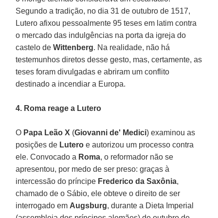
Segundo a tradição, no dia 31 de outubro de 1517,
Lutero afixou pessoalmente 95 teses em latim contra
o mercado das indulgências na porta da igreja do
castelo de
Wittenberg
. Na realidade, não há
testemunhos diretos desse gesto, mas, certamente, as
teses foram divulgadas e abriram um conflito
destinado a incendiar a Europa.
4. Roma reage a Lutero
O
Papa Leão X
(
Giovanni de' Medici
) examinou as
posições de
Lutero
e autorizou um processo contra
ele. Convocado a
Roma
, o reformador não se
apresentou, por medo de ser preso: graças à
intercessão do príncipe
Frederico da Saxônia
,
chamado de o Sábio, ele obteve o direito de ser
interrogado em
Augsburg
, durante a Dieta Imperial
(assembleia dos príncipes alemães) de outubro de