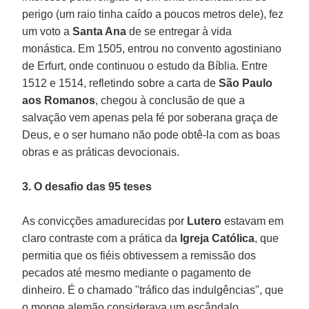
perigo (um raio tinha caído a poucos metros dele), fez
um voto a
Santa Ana
de se entregar à vida
monástica. Em 1505, entrou no convento agostiniano
de Erfurt, onde continuou o estudo da Bíblia. Entre
1512 e 1514, refletindo sobre a carta de
São Paulo
aos Romanos
, chegou à conclusão de que a
salvação vem apenas pela fé por soberana graça de
Deus, e o ser humano não pode obtê-la com as boas
obras e as práticas devocionais.
3. O desafio das 95 teses
As convicções amadurecidas por
Lutero
estavam em
claro contraste com a prática da
Igreja Católica
, que
permitia que os fiéis obtivessem a remissão dos
pecados até mesmo mediante o pagamento de
dinheiro. É o chamado "tráfico das indulgências", que
o monge alemão considerava um escândalo.