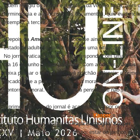
Quem redigiu os textos e a gráfica da versão falsa, além 
terminologia e a estrutura dos documentos, quis evidencia
exemplo, a terceira dúvida.
“Depois da
Amoris laetitia
, pode-se ainda considerar qu
estado de adultério se encontra em uma situação objetiva
No jornal vaticano falso, o papa responde com uma frase 
dia 16 de junho do ano passado. “Com a adúltera,
Jesus
s
deixa passar o tempo, escreve no chão e depois: o prime
pecado atire a primeira pedra. E a moral qual era? Era de
contorna a moral. Isso nos leva a pensar que não se pode f
A primeira página do jornal é acompanhada por outros arti
o imediato posicionamento do cardeal
Kasper
e do jesuít
consultores mais ouvidos do
Papa Bergoglio
.
Kasper
, t
pontífice, cai de joelhos. “Confesso, estar de joelhos é