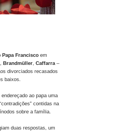
o
Papa Francisco
em
,
Brandmüller
,
Caffarra
–
aos divorciados recasados
s baixos.
m endereçado ao papa uma
“contradições” contidas na
ínodos sobre a família.
igiam duas respostas, um