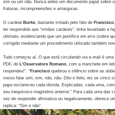
sim ou um não. Nunca antes um documento papal sobre o 
fraturas, incompreensões e amarguras.
O cardeal
Burke
, bastante irritado pelo fato de
Francisco
ter respondido aos “irmãos cardeais”, tinha levantado a h
ultimato, evidenciando que um pontífice em erro (sobre qu
corrigido mediante um procedimento utilizado também no
Tudo começou aí. O que está circulando via e-mail é uma 
PDF, do
L’Osservatore Romano
, com a manchete em letr
respondeu!”. “
Francisco
quebrou o silêncio sobre as
dubi
vosso falar sim, sim, não, não. Dito e feito, eis os cinco
s
papa esclareceu cada dúvida. Explicadas, cada uma, co
seu inequívoco magistério anterior.” Para cada uma das c
vez de responder afirmativa ou negativamente, oferece 
replica: “Sim e não”.