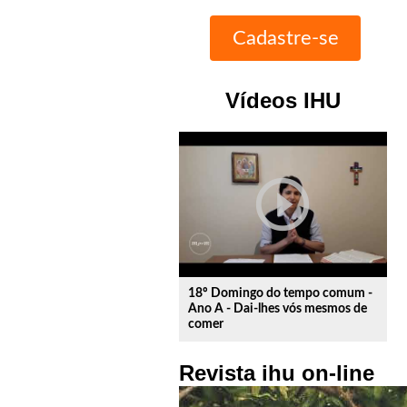
Vídeos IHU
play_circle_outline
18º Domingo do tempo comum -
Ano A - Dai-lhes vós mesmos de
comer
Revista ihu on-line