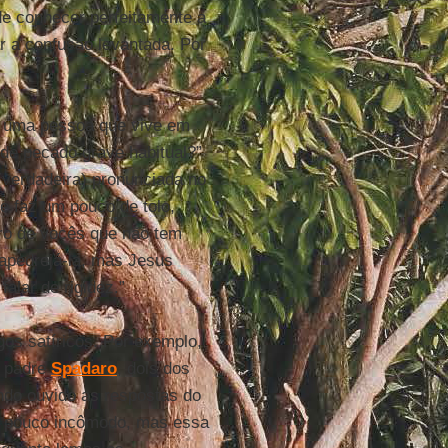
de conhecer perfeitamente a
r a confusão levantada. Por
e uma pessoa que vive em
 de pecado grave habitual?”
(verdadeira) pronunciada no
e faz um pouco de tolo,
iro de vocês que não tem
 apedrejá-la, mas Jesus
alar de rigidez.”
gos satíricos. Por exemplo,
a padre
Spadaro
, dois dos
endo ouvido as respostas do
 um pouco incômodo, mas essa