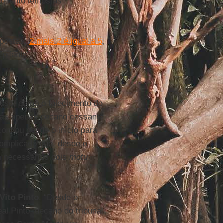
nquanto lemos as
.”
spostas,
2 mais 2 é igual a 5
,
pifania”.
oso, como o falecimento do
 mas apenas decano cessante
onfiou desde o início para
complicado que, desde o
m necessários dois
motu
Vito Pinto
. “Desde o
l Pinto, decano do tribunal