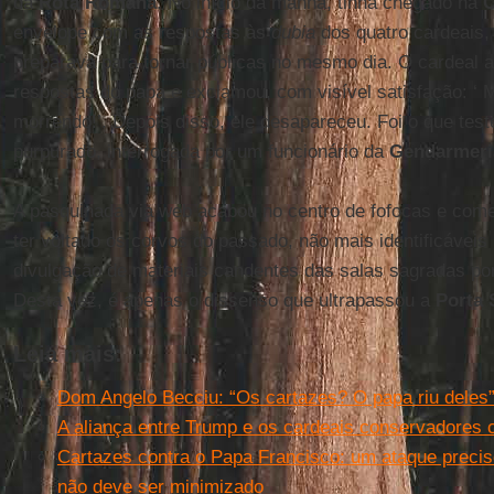
da
Rota Romana
. No início da manhã, tinha chegado na
C
envelope com as respostas às
dubia
dos quatro cardeais,
preparava para tornar públicas no mesmo dia. O cardeal a
respostas do papa e exclamou, com visível satisfação: ‘ M
morrendo!’. Depois disso, ele desapareceu. Foi o que te
purpurado, interrogada por um funcionário da
Gendarmeri
A pasquinada via web acabou no centro de fofocas e com
ter voltado os corvos do passado, não mais identificávei
divulgação de materiais candentes das salas sagradas po
Desta vez, é apenas o dissenso que ultrapassou a
Porta 
Leia mais:
Dom Angelo Becciu: “Os cartazes? O papa riu deles
A aliança entre Trump e os cardeais conservadores 
Cartazes contra o Papa Francisco: um ataque precis
não deve ser minimizado