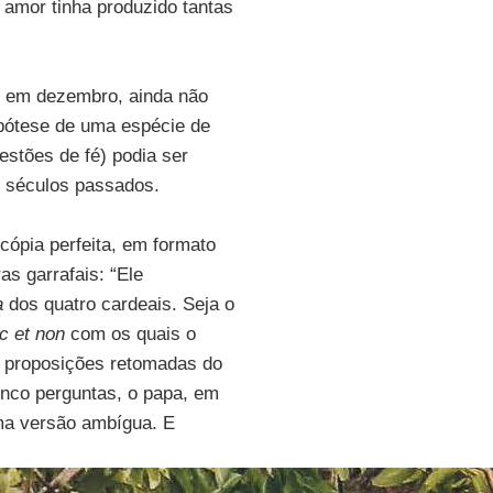
amor tinha produzido tantas
, em dezembro, ainda não
ipótese de uma espécie de
estões de fé) podia ser
s séculos passados.
cópia perfeita, em formato
as garrafais: “Ele
a
dos quatro cardeais. Seja o
ic et non
com os quais o
m proposições retomadas do
inco perguntas, o papa, em
uma versão ambígua. E