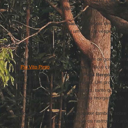
é a única posição correta em que devemos nos colocar e
tranquilizadoras respostas papais aos cardeais duvidosos
Mais intrincada é a parte de
Spadaro
: “Depois dessas re
como eu já tinha profetizado em um tuíte às vésperas da E
O falso falecimento
Seguem-se outros artigos afiados, também de gosto duvid
cardeal
Pio Vito Pinto
(que, na realidade, não é cardeal,
da
Rota
), uma figura central a qual o
Papa Bergoglio
se c
concretizar a reforma sobre o matrimônio. Um processo 
primeiro momento, apresentou problemas, tanto que fora
proprio
diferentes para garantir uma certa reorganização.
A ironia do pasquim 2.0 só podia se abater também sobre
amanhecer desta manhã, perderam-se os rastros do cardea