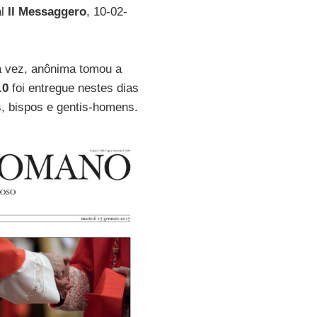
al
Il Messaggero
, 10-02-
ma vez, anônima tomou a
.0
foi entregue nestes dias
, bispos e gentis-homens.