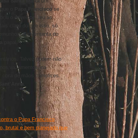
asa Santa Marta
um
 que o
Papa Francisco
se
briu o envelope, leu as
ais claro do que isso, só
stemunhou a governanta do
a
papal.”
entários. Talvez podem não
s nos vazamentos, na
r obra de mãos cúmplices.
Sant’Anna
.
”
contra o Papa Francisco
o, brutal e bem planejado que