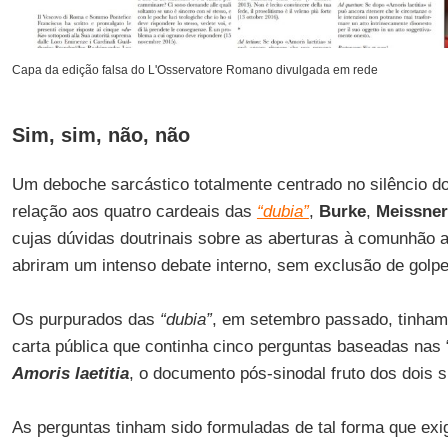
Capa da edição falsa do L'Osservatore Romano divulgada em rede
Sim, sim, não, não
Um deboche sarcástico totalmente centrado no silêncio d
relação aos quatro cardeais das
“dubia”
,
Burke
,
Meissner
cujas dúvidas doutrinais sobre as aberturas à comunhão 
abriram um intenso debate interno, sem exclusão de golpe
Os purpurados das
“dubia”
, em setembro passado, tinha
carta pública que continha cinco perguntas baseadas nas 
Amoris laetitia
, o documento pós-sinodal fruto dos dois s
As perguntas tinham sido formuladas de tal forma que ex