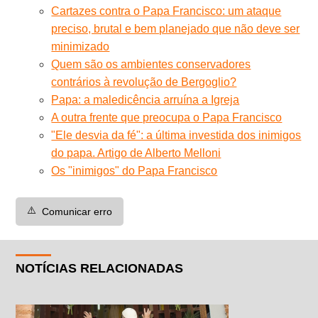
Cartazes contra o Papa Francisco: um ataque
preciso, brutal e bem planejado que não deve ser
minimizado
Quem são os ambientes conservadores
contrários à revolução de Bergoglio?
Papa: a maledicência arruína a Igreja
A outra frente que preocupa o Papa Francisco
"Ele desvia da fé": a última investida dos inimigos
do papa. Artigo de Alberto Melloni
Os "inimigos" do Papa Francisco
⚠️
Comunicar erro
NOTÍCIAS RELACIONADAS