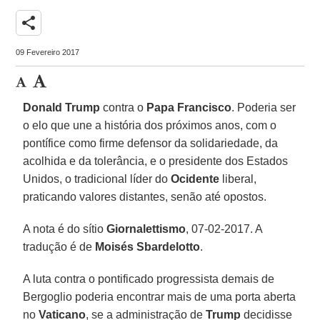
share
09 Fevereiro 2017
Donald Trump
contra o
Papa Francisco
. Poderia ser
o elo que une a história dos próximos anos, com o
pontífice como firme defensor da solidariedade, da
acolhida e da tolerância, e o presidente dos Estados
Unidos, o tradicional líder do
Ocidente
liberal,
praticando valores distantes, senão até opostos.
A nota é do sítio
Giornalettismo
, 07-02-2017. A
tradução é de
Moisés Sbardelotto
.
A luta contra o pontificado progressista demais de
Bergoglio poderia encontrar mais de uma porta aberta
no
Vaticano
, se a administração de
Trump
decidisse