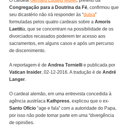
O cardeal
Gerhard Ludwig Müller
, prefeito da
Congregação para a Doutrina da Fé
, confirmou que
seu dicastério não irá responder às “
dubia
”
formuladas pelos quatro cardeais sobre a
Amoris
Laetiti
a, que se concentram na possibilidade de os
divorciados recasados poderem ter acesso aos
sacramentos, em alguns casos e após um percurso
de discernimento.
A reportagem é de
Andrea Tornielli
e publicada por
Vatican Insider
, 02-12-2016. A tradução é de
André
Langer
.
O cardeal alemão, em uma entrevista concedida à
agência austríaca
Kathpress
, explicou que o ex-
Santo Ofício
“age e fala” com a autoridade do Papa,
por isso não pode tomar parte em uma “divergência
de opiniões.