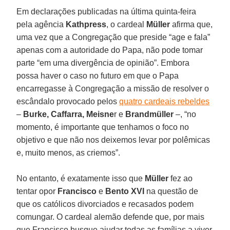
Em declarações publicadas na última quinta-feira
pela agência
Kathpress
, o cardeal
Müller
afirma que,
uma vez que a Congregação que preside “age e fala”
apenas com a autoridade do Papa, não pode tomar
parte “em uma divergência de opinião”. Embora
possa haver o caso no futuro em que o Papa
encarregasse à Congregação a missão de resolver o
escândalo provocado pelos
quatro cardeais rebeldes
–
Burke, Caffarra, Meisne
r e
Brandmüller
–, “no
momento, é importante que tenhamos o foco no
objetivo e que não nos deixemos levar por polêmicas
e, muito menos, as criemos”.
No entanto, é exatamente isso que
Müller
fez ao
tentar opor
Francisco
e
Bento XVI
na questão de
que os católicos divorciados e recasados podem
comungar. O cardeal alemão defende que, por mais
que Francisco busque ajudar todas as famílias a viver