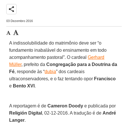
share
03 Dezembro 2016
A indissolubilidade do matrimônio deve ser “o
fundamento inabalável do ensinamento em todo
acompanhamento pastoral”. O cardeal
Gerhard
Müller
, prefeito da
Congregação para a Doutrina da
Fé
, responde às “
dubia
” dos cardeais
ultraconservadores, e o faz tentando opor
Francisco
e
Bento XVI
.
A reportagem é de
Cameron Doody
e publicada por
Religión Digital
, 02-12-2016. A tradução é de
André
Langer
.