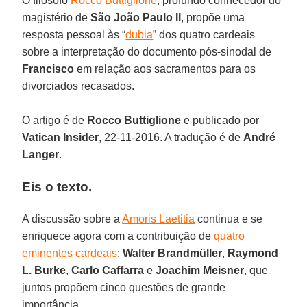
O filósofo
Rocco Buttiglione
, profundo conhecedor do
magistério de
São João Paulo II
, propõe uma
resposta pessoal às “
dubia
” dos quatro cardeais
sobre a interpretação do documento pós-sinodal de
Francisco
em relação aos sacramentos para os
divorciados recasados.
O artigo é de
Rocco Buttiglione
e publicado por
Vatican Insider
, 22-11-2016. A tradução é de
André
Langer
.
Eis o texto.
A discussão sobre a
Amoris Laetitia
continua e se
enriquece agora com a contribuição de
quatro
eminentes cardeais
:
Walter
Brandmüller
,
Raymond
L. Burke
,
Carlo Caffarra
e
Joachim Meisner
, que
juntos propõem cinco questões de grande
importância.