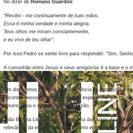
No dizer de
Romano Guardini
:
"Recibo - me continuamente de tuas mãos.
Essa é minha verdade e minha alegria.
Teus olhos me miram constantemente,
e eu vivo de teu olhar".
Por isso Pedro se sente livre para responder: "Sim, Senho
A comunhão entre Jesus e seus amigos/as é a base e o mo
pede outro requisito a Pedro, nem a nós, apenas que o a
Um dos pontos centrais da Conferência de Aparecida é se
encontro pessoal com Cristo como experiência que dá sent
desencadeia o seguimento e a missão.
João Batista Libânio aponta que uma das luzes da conferê
relevância da experiência cristã como encontro pessoal 