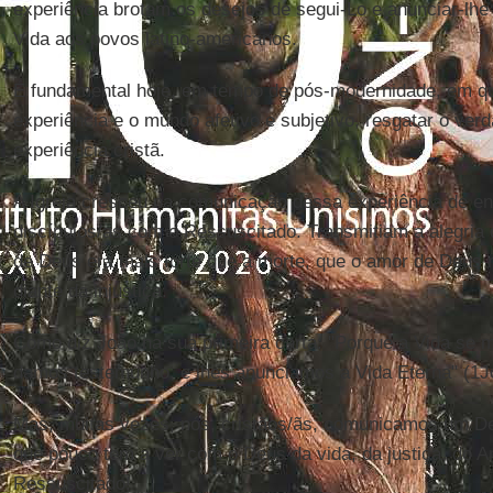
experiência brotam os desejos de segui-Lo e anunciar-lh
Vida aos povos latino-americanos.
É fundamental hoje, em tempo de pós-modernidade, em qu
experiência e o mundo afetivo e subjetivo, resgatar o verd
experiência cristã.
A Igreja cresceu na comunicação dessa experiência de en
discípulos/as com o Ressuscitado. Transmitiam a alegria 
de Deus era mais forte que a morte, que o amor de Deus n
diante da injustiça.
Como diz João na sua primeira carta: "Porque a Vida se m
damos testemunho, e lhes anunciamos a Vida Eterna" (1Jo
Mas, muitas vezes, nós, cristãos/ãs, comunicamos um De
que pouco tem a ver com o Deus da vida, da justiça, do A
Ressuscitado!