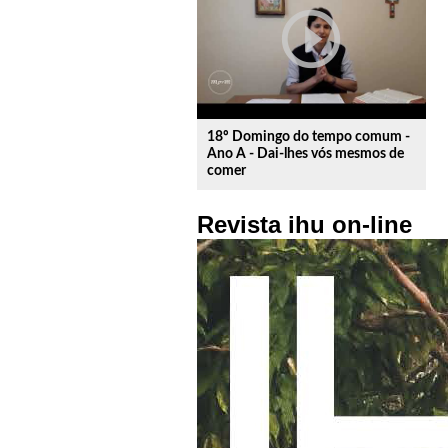
play_circle_outline
18º Domingo do tempo comum -
Ano A - Dai-lhes vós mesmos de
comer
Revista ihu on-line