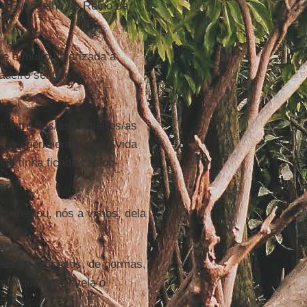
e o Evangelho do Reino da
e é muito valorizada a
adeiro sentido da
contro dos/as primeiros/as
de experimentar que a vida
ão tinha ficado calado
anifestou, nós a vimos, dela
 1,2).
us de preceitos, de normas,
mor que nos revela o