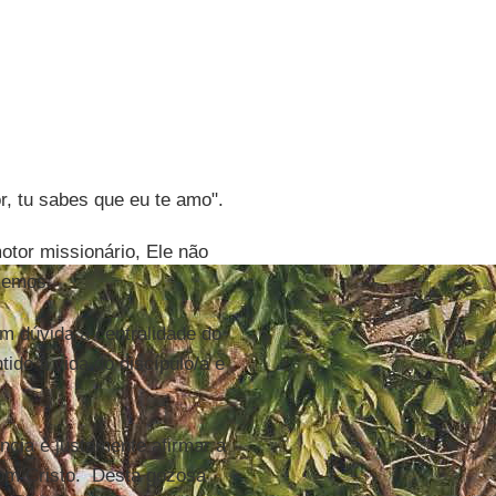
r, tu sabes que eu te amo".
tor missionário, Ele não
memos.
m dúvida a centralidade do
ido à vida do discípulo/a e
ncia é justamente afirmar a
com Cristo. Desta gozosa