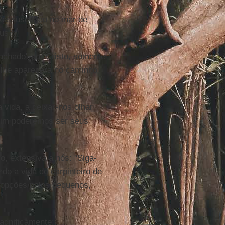
Ressuscitado no mar de
sus?
"achado" por Cristo, somente
 lhe aparecera no caminho
vida, a deixar-nos olhar
sim poderemos ser seus
, extensiva a nós: "Siga-
do a vida do carpinteiro de
 opções pelos pequenos,
agnificamente: