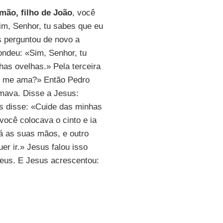
mão, filho de João
, você
m, Senhor, tu sabes que eu
s perguntou de novo a
ndeu: «Sim, Senhor, tu
as ovelhas.» Pela terceira
cê me ama?» Então Pedro
amava. Disse a Jesus:
s disse: «Cuide das minhas
ocê colocava o cinto e ia
á as suas mãos, e outro
er ir.» Jesus falou isso
 Deus. E Jesus acrescentou: