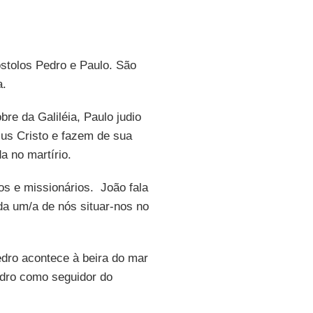
óstolos Pedro e Paulo. São
a.
re da Galiléia, Paulo judio
sus Cristo e fazem de sua
a no martírio.
os e missionários. João fala
 um/a de nós situar-nos no
dro acontece à beira do mar
edro como seguidor do