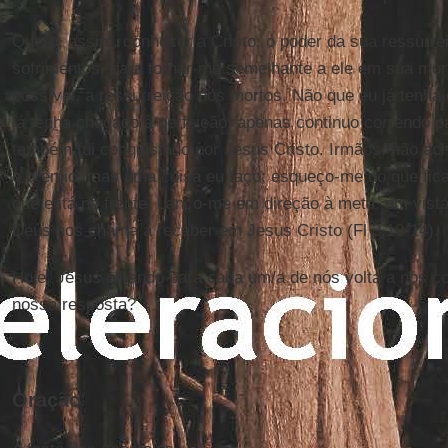
Quero, assim, conhecer a Cristo, o poder da sua ressur
sofrimentos, para tornar-me semelhante a ele em sua mort
possível, a ressurreição dos mortos. Não que eu já tenha
já tenha chegado à perfeição; apenas continuo correndo p
também fui conquistado por Jesus Cristo. Irmãos, não ac
o prêmio, mas uma coisa eu faço: esqueço-me do que fica
que está na frente. Lanço-me em direção à meta, em vista
Deus nos chama a receber em Jesus Cristo (Fl 3,10-14).
Hoje, Jesus olhando para cada um/a de nós volta a nos co
nossa resposta?
Oração