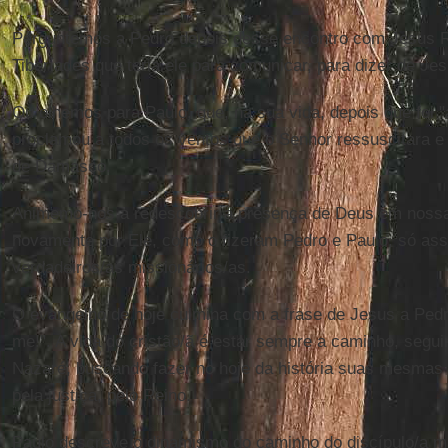
Perguntemos a Pedro depois desse encontro com Jesus 
Tiberíades que teria ele para comunicar, para dizer de Je
Ou olhemos para Paulo, que, na sua vida, depois que foi 
proclamou a todos os ventos que o Senhor ressuscitara e
de Damasco.
Animemo-nos a redescobrir a presença de Deus em nossa 
novamente por Ele, como o fizeram Pedro e Paulo, só as
verdadeiros/as missionários/as.
O evangelho de hoje culmina com a frase de Jesus a Pedro
me!". A vida do cristão/ã é estar sempre a caminho, seguin
Nazaré, buscando fazer no hoje da história suas mesmas
pela justiça, pelo Reino.
Paulo descreve o dinamismo do caminho do discípulo/a m