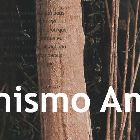
reição e a comunhão em seus
e, a fim de alcançar, se
 conquistado o prêmio ou que
ara conquistá-lo, porque eu
ho que eu já tenha alcançado
 para trás e avanço para o
 do prêmio do alto, que
nvidar: "Siga-me!", qual é