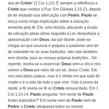
sou de
Cristo
” (1 Cor 1,12). É sempre a referência a
Cristo
que conduz à Paz. Em Gálatas 2,15-21, depois
de ter relatado sua altercação com
Pedro
,
Paulo
se
lança numa longa explicação sobre a salvação
somente pela fé. Ele, sem dúvida, atacando a ilusão
da salvação pelas obras segundo a Lei, desjudaíza a
aproximação com
Deus
: daí por diante, pode-se
chegar ao que anuncia e prepara o judaísmo sem ter
de submeter-se às suas tradições. Isto vale também,
sem dúvida, para as nossas próprias tradições... De
repente, revela-se o essencial:
Deus
vem a nós e nós
vamos a
Deus
por meio de um só: Jesus Cristo. Ele
nos veio pelos judeus, mas é o Verbo em que tudo foi
criado e é a vida de tudo o que vive. Vida à prova da
morte: a fé revela-se fé no
Cristo
ressuscitado. Em 1
Cor 1,13-14,
Paulo
pergunta: “em nome de
Paulo
fostes batizados?” Em nome nem de
Paulo
nem de
Pedro
: o
Cristo
ultrapassa todos os nossos