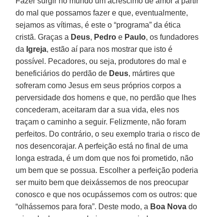
Fazer surgir no mundo um acréscimo de amor a partir
do mal que possamos fazer e que, eventualmente,
sejamos as vítimas, é este o “programa” da ética
cristã. Graças a
Deus
,
Pedro
e
Paulo
, os fundadores
da
Igreja
, estão aí para nos mostrar que isto é
possível. Pecadores, ou seja, produtores do mal e
beneficiários do perdão de
Deus
, mártires que
sofreram como Jesus em seus próprios corpos a
perversidade dos homens e que, no perdão que lhes
concederam, aceitaram dar a sua vida, eles nos
traçam o caminho a seguir. Felizmente, não foram
perfeitos. Do contrário, o seu exemplo traria o risco de
nos desencorajar. A perfeição está no final de uma
longa estrada, é um dom que nos foi prometido, não
um bem que se possua. Escolher a perfeição poderia
ser muito bem que deixássemos de nos preocupar
conosco e que nos ocupássemos com os outros: que
“olhássemos para fora”. Deste modo, a
Boa Nova
do