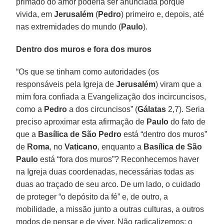
primado do amor poderia ser anunciada porque
vivida, em
Jerusalém
(
Pedro
) primeiro e, depois, até
nas extremidades do mundo (
Paulo
).
Dentro dos muros e fora dos muros
“Os que se tinham como autoridades (os
responsáveis pela Igreja de
Jerusalém
) viram que a
mim fora confiada a Evangelização dos incircuncisos,
como a
Pedro
a dos circuncisos” (
Gálatas
2,7). Seria
preciso aproximar esta afirmação de
Paulo
do fato de
que a
Basílica de São Pedro
está “dentro dos muros”
de
Roma
, no
Vaticano
, enquanto a
Basílica de São
Paulo
está “fora dos muros”? Reconhecemos haver
na Igreja duas coordenadas, necessárias todas as
duas ao traçado de seu arco. De um lado, o cuidado
de proteger “o depósito da fé” e, de outro, a
mobilidade, a missão junto a outras culturas, a outros
modos de pensar e de viver. Não radicalizemos: o