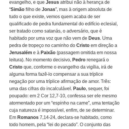
evangelho, e que
Jesus
atribui não à herança de
“
Simão
filho de
Jonas
”, mas à origem absoluta de
tudo o que existe, vemos quem acaba de ser
qualificado de pedra fundamental do edifício eclesial,
ser tratado como satanás, o adversário, que é
habitado por uma voz que não vem de
Deus
. Uma
pedra de tropeço no caminho do
Cristo
em direção a
Jerusalém
e à
Paixão
(passagem omitida em nossa
leitura). No momento decisivo,
Pedro
renegará o
Cristo
que, conforme o evangelho da vigília, irá de
alguma forma fazê-lo compensar a sua tríplice
negação por uma tríplice afirmação de amor. Três:
uma das cifras do incalculável.
Paulo
, sequer, foi
poupado: em 2 Cor 12,7-10, confessa ser ele mesmo
atormentado por um “espinho na carne”, uma tentação
cuja natureza é impossível, enfim, de se determinar.
Em
Romanos
7,14-24, declara-se habitado, como
todo homem, pela “lei do pecado”. O conjunto das