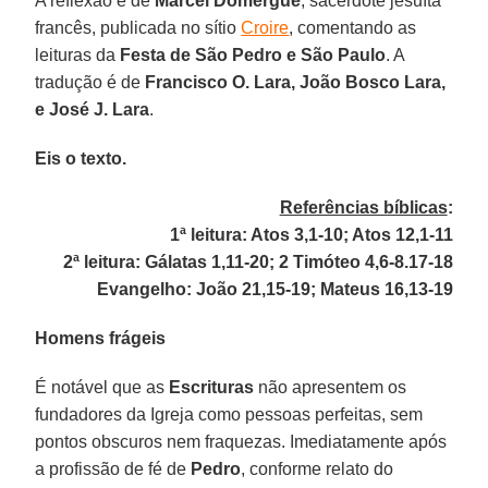
A reflexão é de
Marcel Domergue
, sacerdote jesuíta
francês, publicada no sítio
Croire
, comentando as
leituras da
Festa de São Pedro e São Paulo
. A
tradução é de
Francisco O. Lara, João Bosco Lara,
e José J. Lara
.
Eis o texto.
Referências bíblicas
:
1ª leitura: Atos 3,1-10; Atos 12,1-11
2ª leitura: Gálatas 1,11-20; 2 Timóteo 4,6-8.17-18
Evangelho: João 21,15-19; Mateus 16,13-19
Homens frágeis
É notável que as
Escrituras
não apresentem os
fundadores da Igreja como pessoas perfeitas, sem
pontos obscuros nem fraquezas. Imediatamente após
a profissão de fé de
Pedro
, conforme relato do