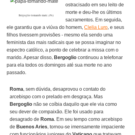
ostracisado em seu leito de
morte e deu-lhe os últimos
(PA)
Bergoglio tomando mate.
sacramentos. Em seguida,
ele garantiu que a viúva do homem,
Clelia Luro
, e seus
filhos tivessem provisões - mesmo ela sendo uma
feminista das mais radicais que se possa imaginar no
espectro católico, a ponto de celebrar a missa com o
marido. Apesar disso,
Bergoglio
continuou a telefonar
para ela todos os domingos até sua morte no ano
passado.
Roma
, sem dúvida, desaprovou o contato do
arcebispo com o prelado em desgraça. Mas
Bergoglio
não se coíbia daquilo que ele via como
seu dever de compaixão. Ele foi usado para
desagrado de
Roma
. Em seu tempo como arcebispo
de
Buenos Aries
, tornou-se imensamente impaciente
com funcionários juniores do
Vaticano
que tratavam