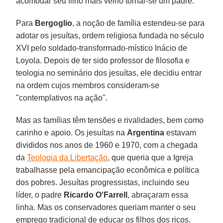
acomodar seu filho mais velho tornar-se um padre.
Para
Bergoglio
, a noção de família estendeu-se para
adotar os jesuítas, ordem religiosa fundada no século
XVI pelo soldado-transformado-místico Inácio de
Loyola. Depois de ter sido professor de filosofia e
teologia no seminário dos jesuítas, ele decidiu entrar
na ordem cujos membros consideram-se
"contemplativos na ação".
Mas as famílias têm tensões e rivalidades, bem como
carinho e apoio. Os jesuítas na
Argentina
estavam
divididos nos anos de 1960 e 1970, com a chegada
da
Teologia da Libertação
, que queria que a Igreja
trabalhasse pela emancipação econômica e política
dos pobres. Jesuítas progressistas, incluindo seu
líder, o padre
Ricardo O'Farrell
, abraçaram essa
linha. Mas os conservadores queriam manter o seu
emprego tradicional de educar os filhos dos ricos.