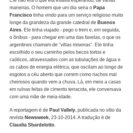
Ele não era o que ela estava esperando, de várias
maneiras. O homem que um dia seria o
Papa
Francisco
tinha vindo para um serviço religioso muito
longe da grandeza da grande catedral de
Buenos
Aires
. Ele tinha viajado - pego o trem e, em seguida,
o ônibus - para chegar em uma das favelas, o que os
argentinos chamam de "villas miserias". Ele tinha
escolhido o seu caminho pelos becos tortos e
caóticos, atravessados com as tubulações de água e
os cabos de energia elétrica, que oscilam ao longo de
esgotos a céu aberto que correm como riachos mal
cheirosos quando vem a chuva. Lá, em meio a casas
em ruínas feitas de cimento terracota, ele conversava
com uma mãe de meia-idade.
A reportagem é de
Paul Vallely
, publicada no sítio da
revista
Newsweek
, 23-10-2014. A tradução é de
Claudia Sbardelotto
.