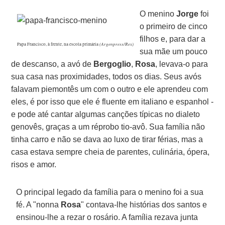
O menino
Jorge
foi
o primeiro de cinco
filhos e, para dar a
(Argenpress/Rex)
Papa Francisco, à frente, na escola primária
sua mãe um pouco
de descanso, a avó de
Bergoglio
,
Rosa
, levava-o para
sua casa nas proximidades, todos os dias. Seus avós
falavam piemontês um com o outro e ele aprendeu com
eles, é por isso que ele é fluente em italiano e espanhol -
e pode até cantar algumas canções típicas no dialeto
genovês, graças a um réprobo tio-avô. Sua família não
tinha carro e não se dava ao luxo de tirar férias, mas a
casa estava sempre cheia de parentes, culinária, ópera,
risos e amor.
O principal legado da família para o menino foi a sua
fé. A "nonna
Rosa
" contava-lhe histórias dos santos e
ensinou-lhe a rezar o rosário. A família rezava junta