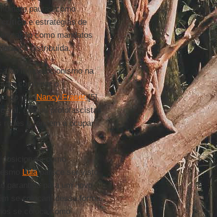
mbinam pautas como
crítico
e estratégias de
ganização como mandatos
iderança distribuída.
ica ao intervencionismo na
entam combinar o
imo do que
Nancy Fraser
[5]
 geral, grupos protofascistas
s redes e tendem a ocupar
se posicionam como
 Mesmo
Lula
parece ser visto
ão garantida para um novo
ém se colocam dessa forma.
nos se coloca como