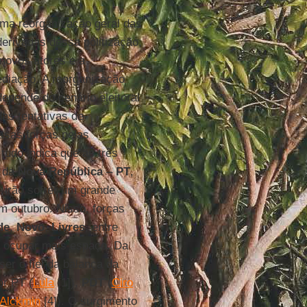
uma reorganização geral das
erivadas dessa politização,
novos atores e a
ediação. A reorganização
depende do cenário eleitoral
as tentativas de
ssas forças pelas
 tudo indica que as três
s da
Nova República
–
PT
,
 irão sofrer um grande
em outubro. Nisso, forças
de
,
Novo
,
Livres
, entre
a ocupar mais espaço. Da
er o fiel da balança da
or PT (
Lula
[1]),
PDT
(
Ciro
 Alckmin
[4]). O surgimento