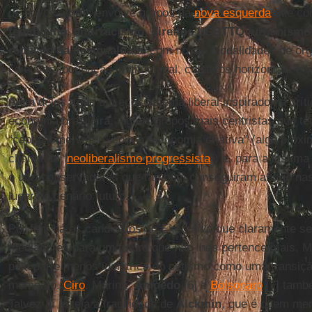
de novos atores envolve grupos da
nova esquerda
que co
feminismo
,
antirracismo
,
direitos LGBTTQ
,
urbanismo 
redução da desigualdade
com novas modalidades de or
coletivos, ocupação institucional, coletivos horizontais e l
Além deles, todo um ecossistema liberal inspirado na crít
economia brasileira, alguns grupos mais centristas que t
“capitalismo verde” com a “economia criativa” (algo próx
chama de “
neoliberalismo progressista
”) e, para a lástima
e ultraconservadores que também conseguiram abrigo na
lugar no cenário futuro.
Por fim, há os candidatos ao Executivo que claramente 
mediadores para um futuro que não lhes pertence mais.
pela parte menos idolátrica do petismo como uma transiç
momento.
Ciro
, Marina,
Amoêdo
[6] e
Bolsonaro
[7] tamb
Talvez aí esteja a fragilidade de
Alckmin
, que é quem me