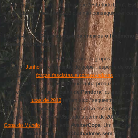
mediador e mais parece afirmar que “está tudo bem”. Ess
instabilidade gerada por 2013 que não conseguiu ser contr
sistema político.
IHU On-Line – Como a esquerda encarou o fenômeno d
desses cinco anos?
Moysés Pinto Neto –
Há dois grandes grupos na esquerda
primeiro,
Junho
foi o “embrião do golpe”, espécie de
ovo 
liberação das
forças fascistas e conservadoras
da socieda
desestabilizando um governo que vinha produzindo grandes
Para ela, abriu-se uma “
caixa de Pandora
” quando se res
bloco, e as
lutas de 2013
teriam sido “sequestradas” pela 
da articulação midiática. Não por acaso essa esquerda fo
repressivo que foi desencadeado a partir de 2014, sobret
Copa do Mundo
, com o lema
#vaiterCopa
. Um famoso inte
chamar o
Movimento dos Trabalhadores sem Teto – M