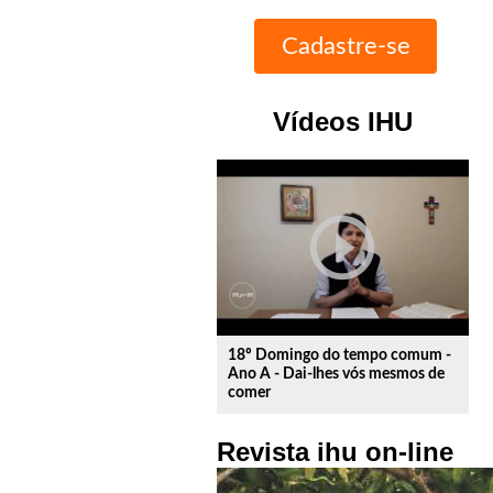
Vídeos IHU
play_circle_outline
18º Domingo do tempo comum -
Ano A - Dai-lhes vós mesmos de
comer
Revista ihu on-line