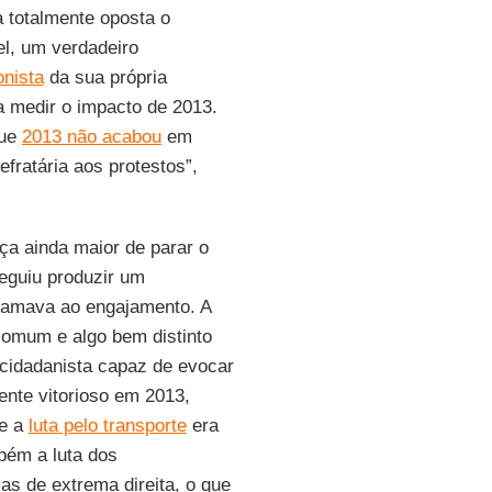
a totalmente oposta o
el, um verdadeiro
onista
da sua própria
ra medir o impacto de 2013.
que
2013 não acabou
em
efratária aos protestos”,
ça ainda maior de parar o
eguiu produzir um
chamava ao engajamento. A
comum e algo bem distinto
 cidadanista capaz de evocar
mente vitorioso em 2013,
ue a
luta pelo transporte
era
mbém a luta dos
s de extrema direita, o que