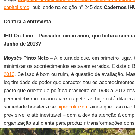
capitalismo
, publicado na edição nº 245 dos
Cadernos IHU
Confira a entrevista.
IHU On-Line – Passados cinco anos, que leitura somos
Junho de 2013?
Moysés Pinto Neto –
A leitura de que, em primeiro lugar,
minimizar os acontecimentos estavam errados. Existe o Br
2013
. Se isso é bom ou ruim, é questão de avaliação. Mas
legitimidade do poder que caracterizou os acontecimentos 
pacto que orientou a política brasileira de 1988 a 2013 d
peemedebismo-tucanos versus petistas hoje está dilacer
sociedade brasileira se
hiperpolitizou
, ainda que isso não
previsível e até inevitável – com a devida atenção à com
organização suficiente para produzir transformações cons
de desconforto, a indignação difusa, a revolta.