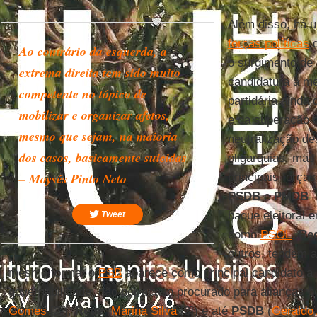
Além disso, há 
forças políticas
d
Ao contrário da esquerda, a
o surgimento de 
extrema direita tem sido muito
candidatura à m
competente no tópico de
partidária ainda 
mobilizar e organizar afetos,
e da superação d
mesmo que sejam, na maioria
neutralização de
dos casos, basicamente suicidas
oligarquias, mas
– Moysés Pinto Neto
principais força
PSDB
e
PMDB
–
baque eleitoral 
Tweet
como
PSOL
,
Re
outros, tendem 
mesma forma, o
PSB
aparece como principal candidato a s
governabilidade, não por acaso procurado para alianças p
Gomes
[2]),
Rede
(
Marina Silva
[3]) e até
PSDB
(
Geraldo