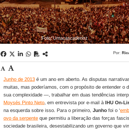
Foto: Umacascadenoz
Por:
Ric
Junho de 2013
é um ano em aberto. As disputas narrativas
muitas, mas poderíamos, com o propósito de entender o d
sua complexidade —, trabalhar em duas tendências interp
Moysés Pinto Neto
, em entrevista por e-mail à
IHU On-Li
na esquerda sobre isso. Para o primeiro,
Junho
foi o ‘
emb
ovo da serpente
que permitiu a liberação das forças fasc
sociedade brasileira, desestabilizando um governo que vi