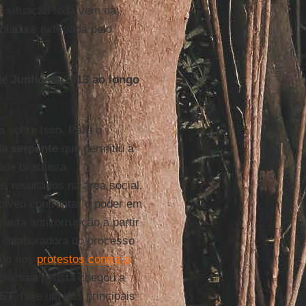
a situação toda vem da
olada e extirpada pelo
e Junho de 2013 ao longo
 sobre isso. Para o
da serpente
que permitiu a
de brasileira,
 resultados na área social.
olveu confrontar o poder em
pauta anticorrupção a partir
i colaboradora do processo
udo nos
protestos contra a
lectual petista chegou a
TST
, hoje um dos principais