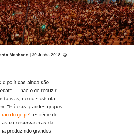
ardo Machado
| 30 Junho 2018
 e políticas ainda são
ebate — não o de reduzir
retativas, como sustenta
ne
. “Há dois grandes grupos
rião do golpe
’, espécie de
istas e conservadoras da
nha produzindo grandes