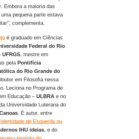
r. Embora a maioria das
s uma pequena parte estava
itar”, complementa.
to
é graduado em Ciências
niversidade Federal do Rio
 – UFRGS
, mestre em
ais pela
Pontifícia
tólica do Rio Grande do
doutor em Filosofia nessa
ão. Leciona no Programa de
em Educação –
ULBRA
e no
 da Universidade Luterana do
Canoas
. É autor, entre
o
Identidade de Esquerda ou
dernos IHU ideias
, e do
rceiro espírito do