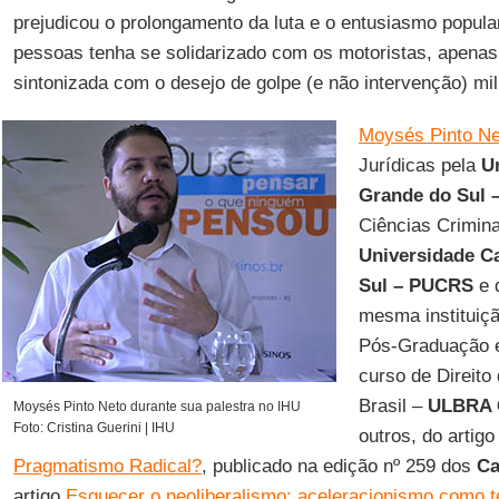
prejudicou o prolongamento da luta e o entusiasmo popula
pessoas tenha se solidarizado com os motoristas, apena
sintonizada com o desejo de golpe (e não intervenção) mil
Moysés Pinto Ne
Jurídicas pela
U
Grande do Sul
Ciências Crimin
Universidade Ca
Sul – PUCRS
e 
mesma instituiç
Pós-Graduação 
curso de Direito
Brasil –
ULBRA 
Moysés Pinto Neto durante sua palestra no IHU
Foto: Cristina Guerini | IHU
outros, do artig
Pragmatismo Radical?
, publicado na edição nº 259 dos
Ca
artigo
Esquecer o neoliberalismo: aceleracionismo como te