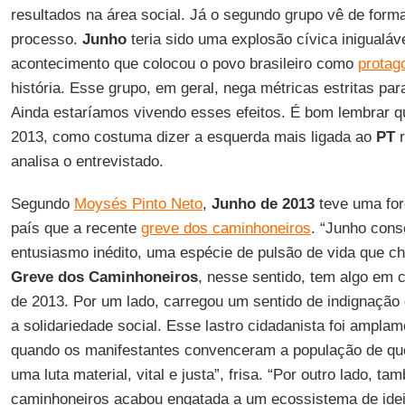
resultados na área social. Já o segundo grupo vê de form
processo.
Junho
teria sido uma explosão cívica inigualáv
acontecimento que colocou o povo brasileiro como
protag
história. Esse grupo, em geral, nega métricas estritas pa
Ainda estaríamos vivendo esses efeitos. É bom lembrar 
2013, como costuma dizer a esquerda mais ligada ao
PT
r
analisa o entrevistado.
Segundo
Moysés Pinto Neto
,
Junho de 2013
teve uma for
país que a recente
greve dos caminhoneiros
. “Junho cons
entusiasmo inédito, uma espécie de pulsão de vida que 
Greve dos Caminhoneiros
, nesse sentido, tem algo em 
de 2013. Por um lado, carregou um sentido de indignação
a solidariedade social. Esse lastro cidadanista foi ampla
quando os manifestantes convenceram a população de q
uma luta material, vital e justa”, frisa. “Por outro lado, ta
caminhoneiros acabou engatada a um ecossistema de ideia