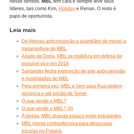
nesse sentido.
MBL
tem cara e sempre teve seus
líderes, tais como Kim,
Holiday
e Renan. O resto é
papo de oportunista.
Leia mais
De liberais anticorrupção a guardiães da moral: a
metamorfose do MBL
Aliado de Doria, MBL se mobiliza em defesa de
possível vice em 2018
Santander fecha exposição de arte após pressão
e hostilidades do MBL
Pela primeira vez, MBL e Vem para Rua pedem
renúncia e até prisão de Temer
O que vende o MBL?
O que vende o MBL? (II)
À direita, MBL disputa espaço entre estudantes
MBL monta contraofensiva para desocupar
escolas no Paraná