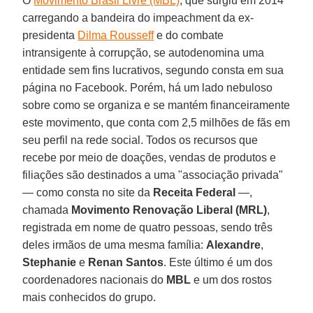
O
Movimento Brasil Livre (MBL)
, que surgiu em 2014
carregando a bandeira do impeachment da ex-
presidenta
Dilma Rousseff
e do combate
intransigente à corrupção, se autodenomina uma
entidade sem fins lucrativos, segundo consta em sua
página no Facebook. Porém, há um lado nebuloso
sobre como se organiza e se mantém financeiramente
este movimento, que conta com 2,5 milhões de fãs em
seu perfil na rede social. Todos os recursos que
recebe por meio de doações, vendas de produtos e
filiações são destinados a uma "associação privada"
— como consta no site da
Receita Federal
—,
chamada
Movimento Renovação Liberal (MRL)
,
registrada em nome de quatro pessoas, sendo três
deles irmãos de uma mesma família:
Alexandre
,
Stephanie
e
Renan Santos
. Este último é um dos
coordenadores nacionais do
MBL
e um dos rostos
mais conhecidos do grupo.