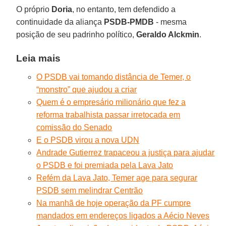
O próprio
Doria
, no entanto, tem defendido a
continuidade da aliança
PSDB-PMDB
- mesma
posição de seu padrinho político,
Geraldo Alckmin
.
Leia mais
O PSDB vai tomando distância de Temer, o
“monstro” que ajudou a criar
Quem é o empresário milionário que fez a
reforma trabalhista passar irretocada em
comissão do Senado
E o PSDB virou a nova UDN
Andrade Gutierrez trapaceou a justiça para ajudar
o PSDB e foi premiada pela Lava Jato
Refém da Lava Jato, Temer age para segurar
PSDB sem melindrar Centrão
Na manhã de hoje operação da PF cumpre
mandados em endereços ligados a Aécio Neves