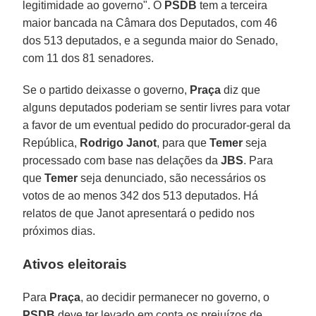
legitimidade ao governo". O
PSDB
tem a terceira
maior bancada na Câmara dos Deputados, com 46
dos 513 deputados, e a segunda maior do Senado,
com 11 dos 81 senadores.
Se o partido deixasse o governo,
Praça
diz que
alguns deputados poderiam se sentir livres para votar
a favor de um eventual pedido do procurador-geral da
República,
Rodrigo Janot
, para que
Temer
seja
processado com base nas delações da
JBS
. Para
que
Temer
seja denunciado, são necessários os
votos de ao menos 342 dos 513 deputados. Há
relatos de que Janot apresentará o pedido nos
próximos dias.
Ativos eleitorais
Para
Praça
, ao decidir permanecer no governo, o
PSDB
deve ter levado em conta os prejuízos de