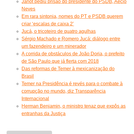
Janot pediu prisão do presidente do PSDB, Aécio
Neves
Em rara sintonia, nomes do PT e PSDB querem
criar ‘escalas de caixa 2’
Jucá, o tricoteiro de quatro agulhas
Sérgio Machado e Romero Jucá: diálogo entre
um fazendeiro e um minerador
A corrida de obstáculos de João Doria, o prefeito
de São Paulo que já flerta com 2018
Das reformas de Temer à mexicanização do
Brasil
Temer na Presidência é revés para o combate à
corrupção no mundo, diz Transparência
Internacional
Herman Benjamin, o ministro tenaz que expôs as
entranhas da Justiça