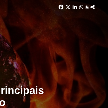
rincipais
io