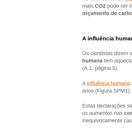
mais
CO2
pode ser l
orçamento de carb
A influência huma
Os cientistas dizem 
humana
tem aquecid
(A.1, página 5).
A
influência humana
anos (Figura SPM1).
Estas declarações se
os aumentos nas
co
inequivocamente ca