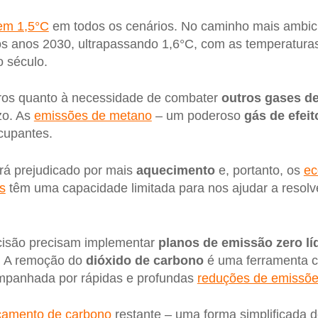
em 1,5°C
em todos os cenários. No caminho mais ambi
s anos 2030, ultrapassando 1,6°C, com as temperaturas
o século.
aros quanto à necessidade de combater
outros gases de
zo. As
emissões de metano
– um poderoso
gás de efeit
cupantes.
rá prejudicado por mais
aquecimento
e, portanto, os
ec
s
têm uma capacidade limitada para nos ajudar a resolve
cisão precisam implementar
planos de emissão zero lí
. A remoção do
dióxido de carbono
é uma ferramenta c
ompanhada por rápidas e profundas
reduções de emissõ
çamento de carbono
restante – uma forma simplificada d