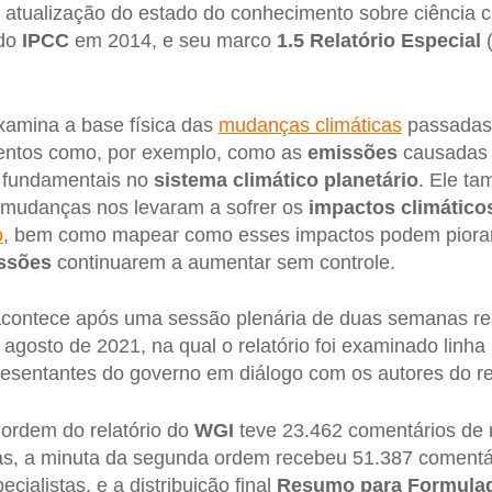
 atualização do estado do conhecimento sobre ciência c
do
IPCC
em 2014, e seu marco
1.5 Relatório Especial
(
amina a base física das
mudanças climáticas
passadas,
entos como, por exemplo, como as
emissões
causadas 
 fundamentais no
sistema climático planetário
. Ele t
 mudanças nos levaram a sofrer os
impactos climático
o
, bem como mapear como esses impactos podem piorar
ssões
continuarem a aumentar sem controle.
contece após uma sessão plenária de duas semanas rea
 agosto de 2021, na qual o relatório foi examinado linha 
esentantes do governo em diálogo com os autores do rel
 ordem do relatório do
WGI
teve 23.462 comentários de 
tas, a minuta da segunda ordem recebeu 51.387 comentá
cialistas, e a distribuição final
Resumo para Formulado