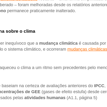
iberado – foram melhoradas desde os relatórios anterior
ono
permanece praticamente inalterado.
na sobre o clima
ser inequívoco que a
mudança climática
é causada por
o o sistema climático, e ocorreram
mudanças climática
aqueceu o clima a um ritmo sem precedentes pelo meno
 baseiam na certeza de avaliações anteriores do
IPCC
,
ncentrações de GEE
(gases de efeito estufa) desde ce
usados pelas
atividades humanas
(A1.1, página 5)