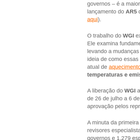
governos – é a maior
lançamento do
AR5
aqui
).
O trabalho do
WGI
ex
Ele examina fundam
levando a mudanças
ideia de como essas
atual de
aqueciment
temperaturas e emi
A liberação do
WGI
a
de 26 de julho a 6 de
aprovação pelos repr
A minuta da primeira
revisores especialis
governos e 1.279 espe