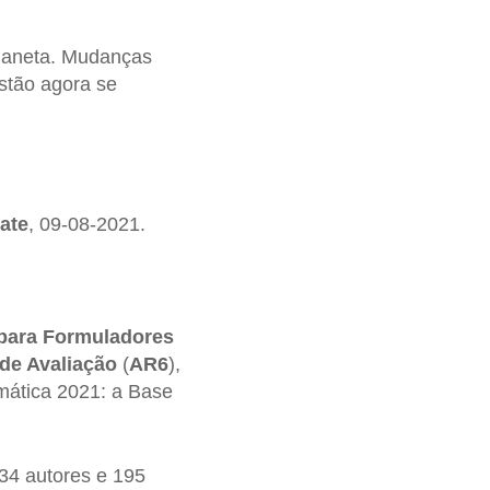
laneta. Mudanças
stão agora se
ate
, 09-08-2021.
ara Formuladores
 de Avaliação
(
AR6
),
ática 2021: a Base
234 autores e 195