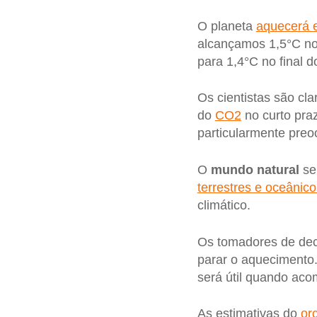
O planeta
aquecerá 
alcançamos 1,5°C no
para 1,4°C no final d
Os cientistas são cl
do
CO2
no curto pra
particularmente preo
O
mundo natural
se
terrestres e oceânico
climático.
Os tomadores de de
parar o aquecimento
será útil quando ac
As estimativas do
or