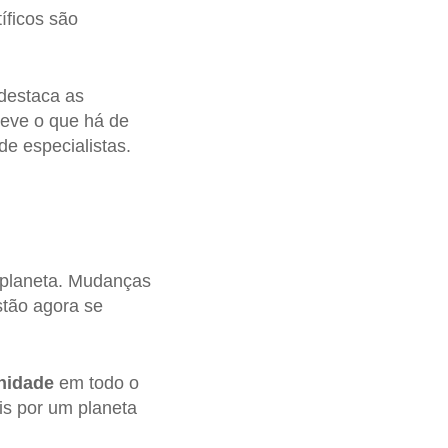
íficos são
 destaca as
reve o que há de
e especialistas.
planeta. Mudanças
tão agora se
nidade
em todo o
s por um planeta