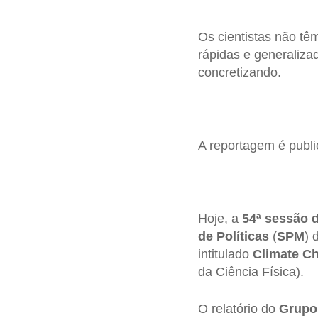
Os cientistas não tê
rápidas e generaliz
concretizando.
A reportagem é publ
Hoje, a
54ª sessão 
de Políticas
(
SPM
) 
intitulado
Climate Ch
da Ciência Física).
O relatório do
Grupo 