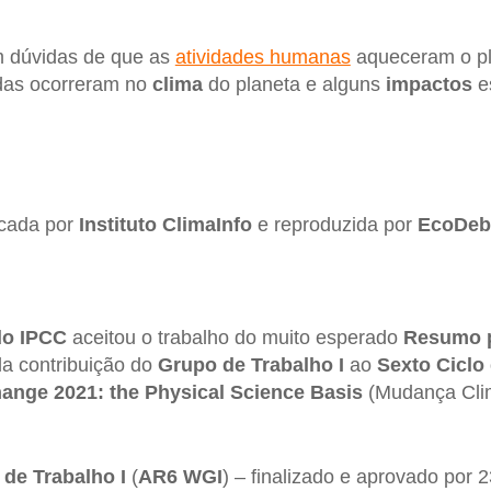
m dúvidas de que as
atividades humanas
aqueceram o p
adas ocorreram no
clima
do planeta e alguns
impactos
e
icada por
Instituto ClimaInfo
e reproduzida por
EcoDeb
do IPCC
aceitou o trabalho do muito esperado
Resumo p
da contribuição do
Grupo de Trabalho I
ao
Sexto Ciclo
ange 2021: the Physical Science Basis
(Mudança Clim
de Trabalho I
(
AR6 WGI
) – finalizado e aprovado por 