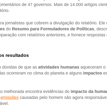
omentários de 47 governos. Mais de 14.000 artigos cient
tório.
a jornalistas que cobrem a divulgação do relatório. Ele
ões
do
Resumo para Formuladores de Políticas
, desc
aração com relatórios anteriores, e fornece respostas d
os resultados
m dúvidas de que as
atividades humanas
aqueceram o 
das ocorreram no clima do planeta e alguns
impactos
es
ção melhorada encontra evidências do
impacto da huma
s
emissões
causadas pelo homem são agora responsávei
ável.