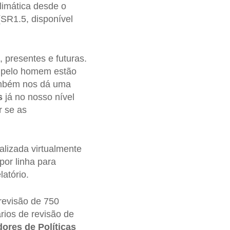
limática desde o
SR1.5, disponível
 presentes e futuras.
pelo homem estão
ambém nos dá uma
s
já no nosso nível
 se as
lizada virtualmente
por linha para
atório.
revisão de 750
rios de revisão de
res de Políticas