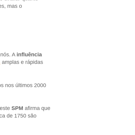
es, mas o
 nós. A
influência
s
amplas e rápidas
s nos últimos 2000
 este
SPM
afirma que
rca de 1750 são