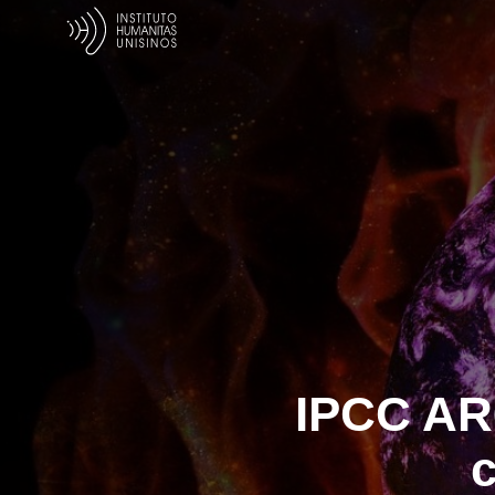
IPCC AR6
c