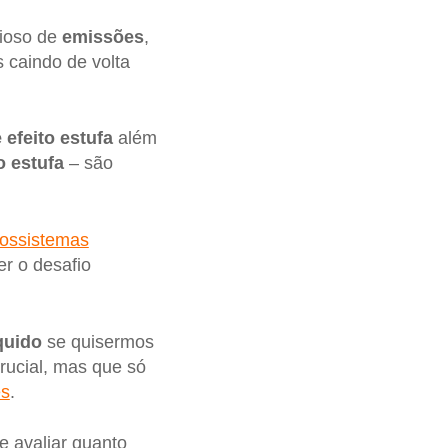
cioso de
emissões
,
 caindo de volta
 efeito estufa
além
o estufa
– são
ossistemas
r o desafio
quido
se quisermos
rucial, mas que só
es
.
e avaliar quanto