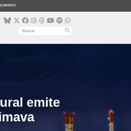
CONTATO
search
ural emite
timava