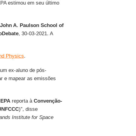
PA estimou em seu último
John A. Paulson School of
oDebate
, 30-03-2021. A
nd Physics
.
 um ex-aluno de pós-
ar e mapear as emissões
a
EPA
reporta à
Convenção-
UNFCCC
)”, disse
ands Institute for Space