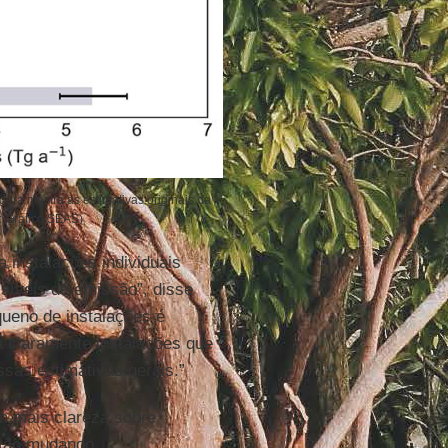
ura mostra as estimativas originais da
: Gráfico/SEAS)
a instalações individuais
ssíveis de emissão”, disse
ueno de instalações é
á claramente instalações que
sas estimativas gerais.”
m mais clareza sobre
tão mudando.