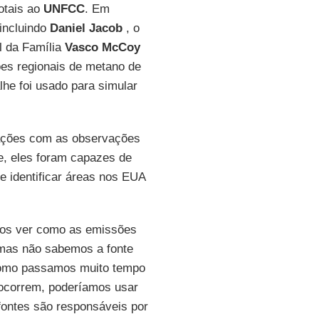
otais ao
UNFCC
. Em
incluindo
Daniel Jacob
, o
l da Família
Vasco McCoy
es regionais de metano de
lhe foi usado para simular
ações com as observações
e, eles foram capazes de
 e identificar áreas nos EUA
os ver como as emissões
 mas não sabemos a fonte
omo passamos muito tempo
ocorrem, poderíamos usar
 fontes são responsáveis por