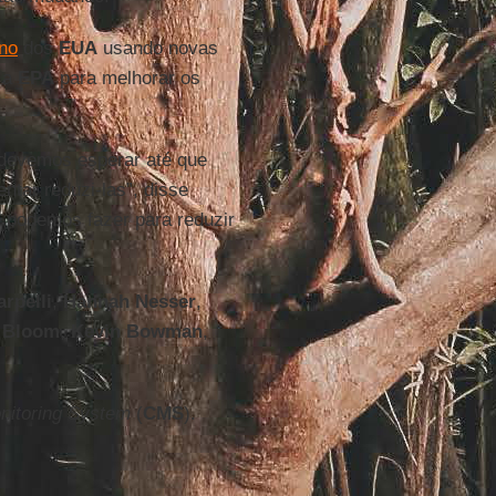
no
dos
EUA
usando novas
m a
EPA
para melhorar os
 devemos esperar até que
tar reduzi-las”, disse
 podemos fazer para reduzir
arpelli
,
Hannah Nesser
,
 Bloom
,
Kevin Bowman
,
nitoring System
(
CMS
).