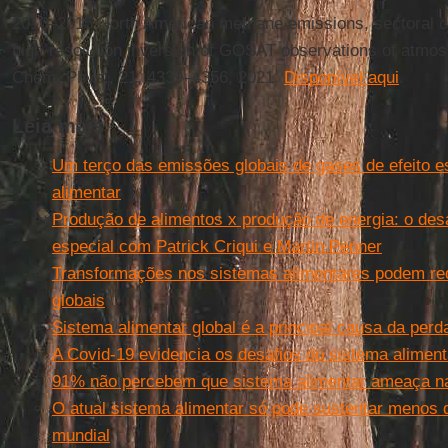
2010–2015 North American methane emissions, sectoral co
high-resolution inversion of GOSAT observations of atmo
Chem. Phys., 21, 4339–4356, 2021.
Disponível aqui
.
Leia mais
Um terço das emissões globais de gases de efeito e
alimentar
Produção de alimentos x produção de energia: o desa
especial com Patrick Criqui e Martin Penner
Transformações nos sistemas alimentares podem re
globais
Sistema alimentar global é a principal causa da perd
A Covid-19 evidencia os desafios do sistema aliment
91% não percebem que sistema alimentar ameaça n
O atual sistema alimentar só pode sustentar menos
mundial