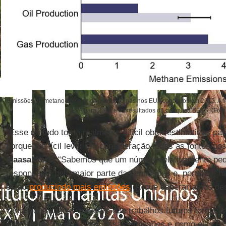
Emissões de metano do setor de petróleo / gás nos EUA contíguos em 2012. A fig
EPA para 2012 e os resultados da pesquisa SEAS. (Foto
“Esse método torna realmente difícil obter estimativas par
porque é difícil levar em consideração todas as fontes po
Maasakkers
. “Sabemos que um número relativamente peq
responsável pela maior parte das emissões e, portanto, h
estão
produzindo mais emissões
do que esperaríamos des
Os pesquisadores esperam que trabalhos futuros forneça
exatamente de onde vêm essas emissões e como elas es