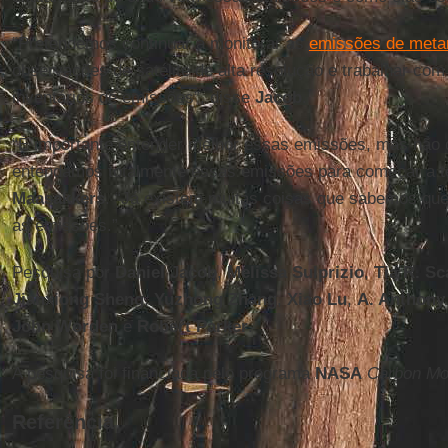
“Pretendemos continuar a monitorar as
emissões de meta
observações de satélite de alta resolução e trabalhar co
inventários de emissões”, disse
Jacob
.
“É importante entender melhor essas emissões, mas não
entendamos totalmente essas emissões para começar a ten
Maasakkers
. “Já existem muitas coisas que sabemos que
as emissões.”
Pesquisa por
Daniel Jacob
,
Melissa Sulprizio
,
Tia R. Sc
Jianxiong Sheng
,
Yuzhong Zhang
,
Xiao Lu
,
A. Anthony
John Worden
e
Robert Parker
.
A pesquisa foi financiada pelo programa
NASA
Carbon Mo
Referência