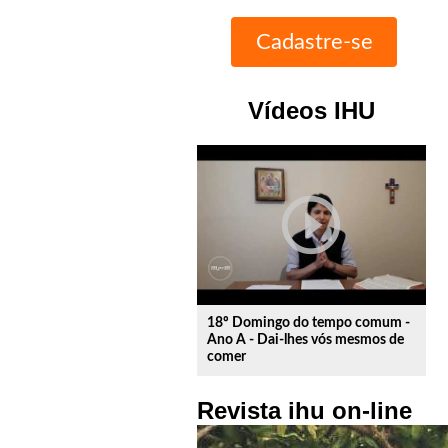
Vídeos IHU
play_circle_outline
18º Domingo do tempo comum -
Ano A - Dai-lhes vós mesmos de
comer
Revista ihu on-line