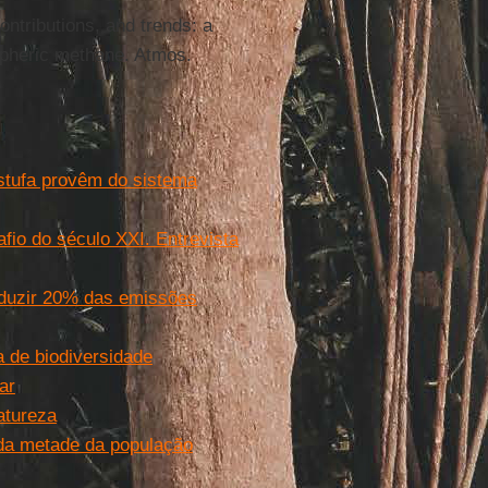
ntributions, and trends: a
spheric methane. Atmos.
stufa provêm do sistema
fio do século XXI. Entrevista
duzir 20% das emissões
a de biodiversidade
ar
atureza
 da metade da população