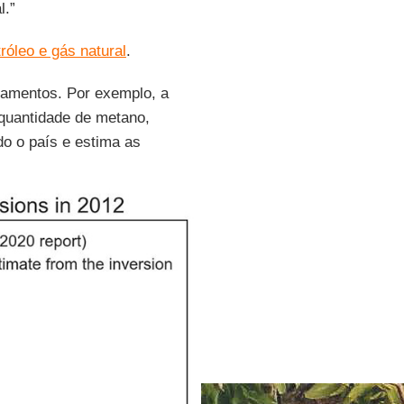
l.”
tróleo e gás natural
.
amentos. Por exemplo, a
quantidade de metano,
do o país e estima as