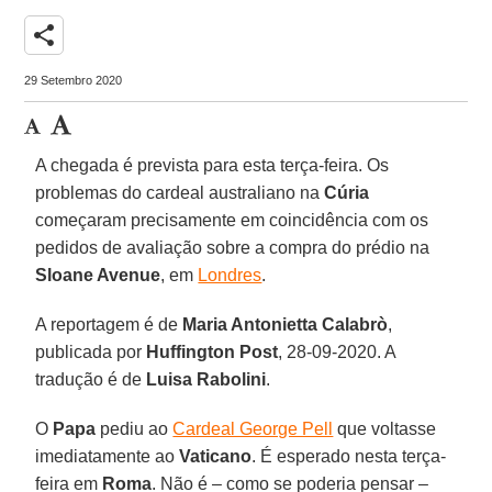
share
29 Setembro 2020
A chegada é prevista para esta terça-feira. Os
problemas do cardeal australiano na
Cúria
começaram precisamente em coincidência com os
pedidos de avaliação sobre a compra do prédio na
Sloane Avenue
, em
Londres
.
A reportagem é de
Maria Antonietta Calabrò
,
publicada por
Huffington Post
, 28-09-2020. A
tradução é de
Luisa Rabolini
.
O
Papa
pediu ao
Cardeal George Pell
que voltasse
imediatamente ao
Vaticano
. É esperado nesta terça-
feira em
Roma
. Não é – como se poderia pensar –