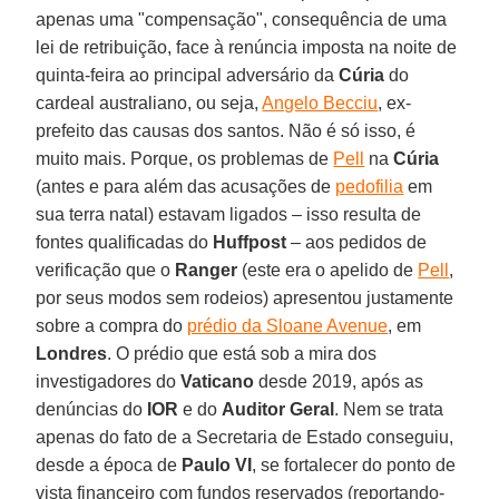
apenas uma "compensação", consequência de uma
lei de retribuição, face à renúncia imposta na noite de
quinta-feira ao principal adversário da
Cúria
do
cardeal australiano, ou seja,
Angelo Becciu
, ex-
prefeito das causas dos santos. Não é só isso, é
muito mais. Porque, os problemas de
Pell
na
Cúria
(antes e para além das acusações de
pedofilia
em
sua terra natal) estavam ligados – isso resulta de
fontes qualificadas do
Huffpost
– aos pedidos de
verificação que o
Ranger
(este era o apelido de
Pell
,
por seus modos sem rodeios) apresentou justamente
sobre a compra do
prédio da Sloane Avenue
, em
Londres
. O prédio que está sob a mira dos
investigadores do
Vaticano
desde 2019, após as
denúncias do
IOR
e do
Auditor Geral
. Nem se trata
apenas do fato de a Secretaria de Estado conseguiu,
desde a época de
Paulo VI
, se fortalecer do ponto de
vista financeiro com fundos reservados (reportando-