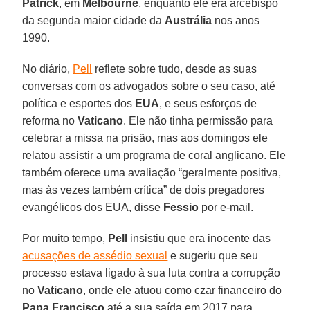
Patrick
, em
Melbourne
, enquanto ele era arcebispo
da segunda maior cidade da
Austrália
nos anos
1990.
No diário,
Pell
reflete sobre tudo, desde as suas
conversas com os advogados sobre o seu caso, até
política e esportes dos
EUA
, e seus esforços de
reforma no
Vaticano
. Ele não tinha permissão para
celebrar a missa na prisão, mas aos domingos ele
relatou assistir a um programa de coral anglicano. Ele
também oferece uma avaliação “geralmente positiva,
mas às vezes também crítica” de dois pregadores
evangélicos dos EUA, disse
Fessio
por e-mail.
Por muito tempo,
Pell
insistiu que era inocente das
acusações de assédio sexual
e sugeriu que seu
processo estava ligado à sua luta contra a corrupção
no
Vaticano
, onde ele atuou como czar financeiro do
Papa Francisco
até a sua saída em 2017 para