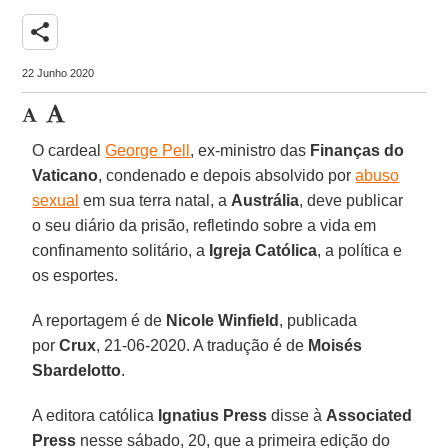
share
22 Junho 2020
O cardeal
George Pell
, ex-ministro das
Finanças do
Vaticano
, condenado e depois absolvido por
abuso
sexual
em sua terra natal, a
Austrália
, deve publicar
o seu diário da prisão, refletindo sobre a vida em
confinamento solitário, a
Igreja Católica
, a política e
os esportes.
A reportagem é de
Nicole Winfield
, publicada
por
Crux
, 21-06-2020. A tradução é de
Moisés
Sbardelotto
.
A editora católica
Ignatius Press
disse à
Associated
Press
nesse sábado, 20, que a primeira edição do