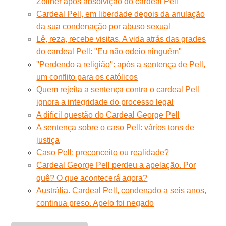
Zollner após absolvição do cardeal Pell
Cardeal Pell, em liberdade depois da anulação
da sua condenação por abuso sexual
Lê, reza, recebe visitas. A vida atrás das grades
do cardeal Pell: "Eu não odeio ninguém"
''Perdendo a religião'': após a sentença de Pell,
um conflito para os católicos
Quem rejeita a sentença contra o cardeal Pell
ignora a integridade do processo legal
A difícil questão do Cardeal George Pell
A sentença sobre o caso Pell: vários tons de
justiça
Caso Pell: preconceito ou realidade?
Cardeal George Pell perdeu a apelação. Por
quê? O que acontecerá agora?
Austrália. Cardeal Pell, condenado a seis anos,
continua preso. Apelo foi negado