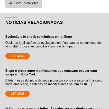
⚠️
Comunicar erro
NOTÍCIAS RELACIONADAS
Evolução e fé cristã: semânticas em diálogo
Quais as implicações da evolução científica para as semânticas da
fé cristã? É possível conciliar ciência e fé, a part[...]
LER MAIS
Bispo é preso entre manifestantes que tentavam ocupar uma
igreja em Nova York
A três meses do início de seus protestos contra o sistema financeiro
norte-americano, centenas de manifestantes saíram às ru[...]
LER MAIS
@Pontifex e os sacros tuítes: As redes sociais digitais segundo