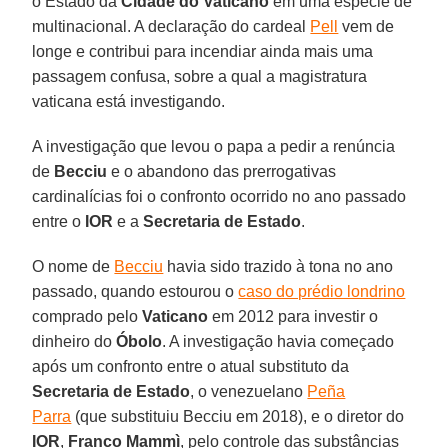
o Estado da
Cidade do Vaticano
em uma espécie de
multinacional. A declaração do cardeal
Pell
vem de
longe e contribui para incendiar ainda mais uma
passagem confusa, sobre a qual a magistratura
vaticana está investigando.
A investigação que levou o papa a pedir a renúncia
de
Becciu
e o abandono das prerrogativas
cardinalícias foi o confronto ocorrido no ano passado
entre o
IOR
e a
Secretaria de Estado
.
O nome de
Becciu
havia sido trazido à tona no ano
passado, quando estourou o
caso do prédio londrino
comprado pelo
Vaticano
em 2012 para investir o
dinheiro do
Óbolo
. A investigação havia começado
após um confronto entre o atual substituto da
Secretaria de Estado
, o venezuelano
Peña
Parra
(que substituiu Becciu em 2018), e o diretor do
IOR
,
Franco Mammì
, pelo controle das substâncias