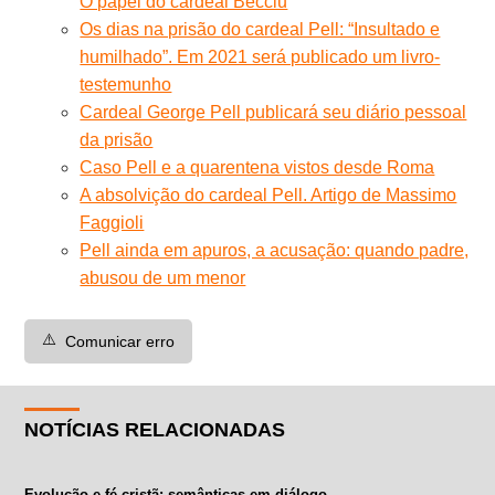
O papel do cardeal Becciu
Os dias na prisão do cardeal Pell: “Insultado e
humilhado”. Em 2021 será publicado um livro-
testemunho
Cardeal George Pell publicará seu diário pessoal
da prisão
Caso Pell e a quarentena vistos desde Roma
A absolvição do cardeal Pell. Artigo de Massimo
Faggioli
Pell ainda em apuros, a acusação: quando padre,
abusou de um menor
⚠️
Comunicar erro
NOTÍCIAS RELACIONADAS
Evolução e fé cristã: semânticas em diálogo