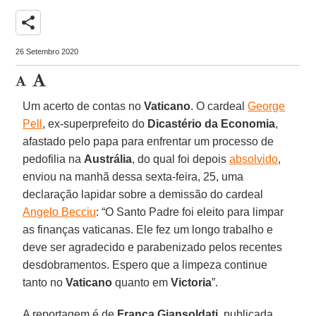
share
26 Setembro 2020
Um acerto de contas no
Vaticano
. O cardeal
George
Pell
, ex-superprefeito do
Dicastério da Economia
,
afastado pelo papa para enfrentar um processo de
pedofilia na
Austrália
, do qual foi depois
absolvido
,
enviou na manhã dessa sexta-feira, 25, uma
declaração lapidar sobre a demissão do cardeal
Angelo Becciu
: “O Santo Padre foi eleito para limpar
as finanças vaticanas. Ele fez um longo trabalho e
deve ser agradecido e parabenizado pelos recentes
desdobramentos. Espero que a limpeza continue
tanto no
Vaticano
quanto em
Victoria
”.
A reportagem é de
Franca Giansoldati
, publicada