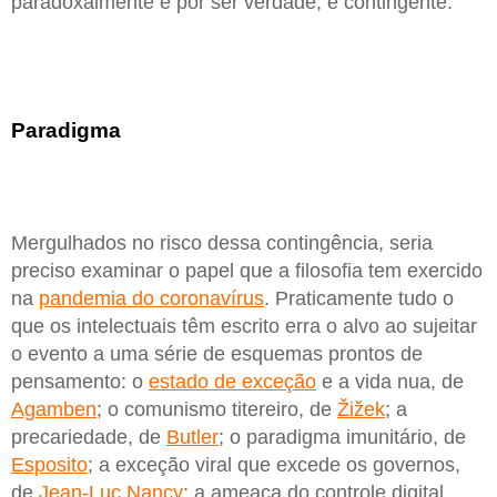
paradoxalmente e por ser verdade, é contingente.
Paradigma
Mergulhados no risco dessa contingência, seria
preciso examinar o papel que a filosofia tem exercido
na
pandemia do coronavírus
. Praticamente tudo o
que os intelectuais têm escrito erra o alvo ao sujeitar
o evento a uma série de esquemas prontos de
pensamento: o
estado de exceção
e a vida nua, de
Agamben
; o comunismo titereiro, de
Žižek
; a
precariedade, de
Butler
; o paradigma imunitário, de
Esposito
; a exceção viral que excede os governos,
de
Jean-Luc Nancy
; a ameaça do controle digital