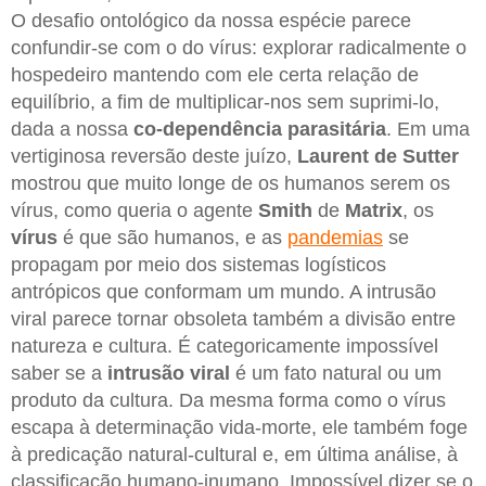
O desafio ontológico da nossa espécie parece
confundir-se com o do vírus: explorar radicalmente o
hospedeiro mantendo com ele certa relação de
equilíbrio, a fim de multiplicar-nos sem suprimi-lo,
dada a nossa
co-dependência parasitária
. Em uma
vertiginosa reversão deste juízo,
Laurent de Sutter
mostrou que muito longe de os humanos serem os
vírus, como queria o agente
Smith
de
Matrix
, os
vírus
é que são humanos, e as
pandemias
se
propagam por meio dos sistemas logísticos
antrópicos que conformam um mundo. A intrusão
viral parece tornar obsoleta também a divisão entre
natureza e cultura. É categoricamente impossível
saber se a
intrusão
viral
é um fato natural ou um
produto da cultura. Da mesma forma como o vírus
escapa à determinação vida-morte, ele também foge
à predicação natural-cultural e, em última análise, à
classificação humano-inumano. Impossível dizer se o