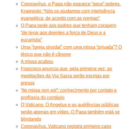
Coronavírus, o Papa não esquece “seus” pobres.
Krajewski: “Nós os ajudamos com inteligência
evangélica, de acordo com as normas”
O Papa pede aos padres que tenham coragem
“de levar aos doentes a força de Deus e a
eucaristia”
Uma “igreja sinodal” com uma missa “privada”? O
léxico que não é cânone
A missa acabou
Francisco anuncia que, pela primeira vez, as
meditações da Via Sacra serão escritas por
presos
“Ite missa non est”: conhecimento por contato e
profilaxia do contágio
O Vaticano. O Angelus e as audiências públicas
serão apenas em vídeo. O Papa também está se
blindando
Coronavírus. Vaticano registra primeiro caso