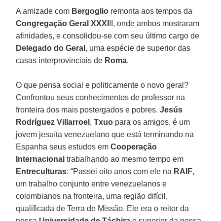
A amizade com
Bergoglio
remonta aos tempos da
Congregação Geral XXXI
II, onde ambos mostraram
afinidades, e consolidou-se com seu último cargo de
Delegado do Geral
, uma espécie de superior das
casas interprovinciais de
Roma
.
O que pensa social e politicamente o novo geral?
Confrontou seus conhecimentos de professor na
fronteira dos mais postergados e pobres.
Jesús
Rodríguez Villarroel
,
Txuo
para os amigos, é um
jovem jesuíta venezuelano que está terminando na
Espanha seus estudos em
Cooperação
Internacional
trabalhando ao mesmo tempo em
Entreculturas
: “Passei oito anos com ele na
RAIF
,
um trabalho conjunto entre venezuelanos e
colombianos na fronteira, uma região difícil,
qualificada de Terra de Missão. Ele era o reitor da
nossa
Universidade de
Táchira
e superior da nossa