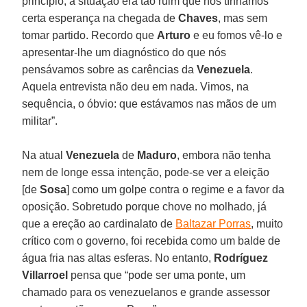
princípio, a situação era tão ruim que nós tínhamos
certa esperança na chegada de
Chaves
, mas sem
tomar partido. Recordo que
Arturo
e eu fomos vê-lo e
apresentar-lhe um diagnóstico do que nós
pensávamos sobre as carências da
Venezuela
.
Aquela entrevista não deu em nada. Vimos, na
sequência, o óbvio: que estávamos nas mãos de um
militar”.
Na atual
Venezuela
de
Maduro
, embora não tenha
nem de longe essa intenção, pode-se ver a eleição
[de
Sosa
] como um golpe contra o regime e a favor da
oposição. Sobretudo porque chove no molhado, já
que a ereção ao cardinalato de
Baltazar Porras
, muito
crítico com o governo, foi recebida como um balde de
água fria nas altas esferas. No entanto,
Rodríguez
Villarroel
pensa que “pode ser uma ponte, um
chamado para os venezuelanos e grande assessor