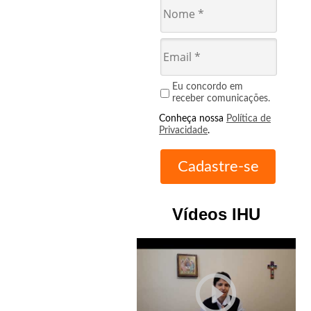
Eu concordo em
receber comunicações.
Conheça nossa
Política de
Privacidade
.
Vídeos IHU
play_circle_outline